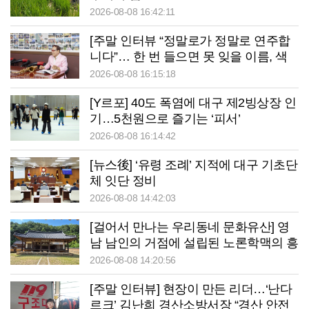
2026-08-08 16:42:11
[주말 인터뷰 “정말로가 정말로 연주합
니다”… 한 번 들으면 못 잊을 이름, 색
소폰으로 이웃 웃게 만드는 사나이
2026-08-08 16:15:18
[Y르포] 40도 폭염에 대구 제2빙상장 인
기…5천원으로 즐기는 ‘피서’
2026-08-08 16:14:42
[뉴스後] ‘유령 조례’ 지적에 대구 기초단
체 잇단 정비
2026-08-08 14:42:03
[걸어서 만나는 우리동네 문화유산] 영
남 남인의 거점에 설립된 노론학맥의 흥
암서원
2026-08-08 14:20:56
[주말 인터뷰] 현장이 만든 리더…‘난다
르크’ 김난희 경산소방서장 “경산 안전