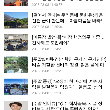
책임지겠습니다”
2026-08-08 11:40:57
[걸어서 만나는 우리동네 문화유산] 용
전천 굽이 한눈에…‘아름다움을 바라보
는’ 청송 망미정
2026-08-08 10:25:04
[이통장 발언대] “이장 행정업무 가중…
간사제도 도입해야”
2026-08-08 10:24:29
[주말&여행-경남 함안 무기리 무기연당]
벼슬 거절한 선비의 정원, 맑은 물에 마
음을 건지다
2026-08-08 10:23:20
[주말 풍경] “오징어 한 마리에 여수 사
람들 발걸음이 멈췄다”…울릉도, 섬의
날서 ‘통했다’
2026-08-08 10:22:03
[주말 인터뷰] “영주 학사골목, 시설 정
비보다 사람 모이는 콘텐츠가 먼저”