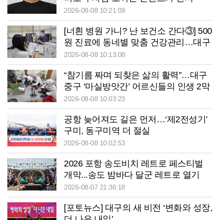
2026-08-08 10:21:09
[너흰 병원 가니? 난 보건소 간다③] 500
원 진료에 동네별 맞춤 건강관리…대구
중구보건소의 변신
2026-08-08 10:13:08
“참기름 짜며 되찾은 삶의 활력”…대구
중구 ‘마실방앗간’ 어르신들의 인생 2막
2026-08-08 10:03:23
공항 늦어져도 길은 먼저…‘제2전성기’
구미, 동구미역 더 절실
2026-08-08 10:02:53
2026 포항 송도비치 레트로 페스티벌
개막...송도 밤바다 달군 레트로 열기
2026-08-07 21:36:18
[포토뉴스] 대구의 새 비전 ‘변화와 성장,
더 나은 내일’