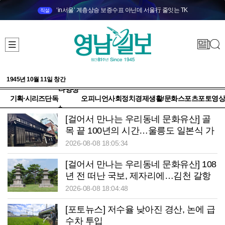
‘in서울’ 계층상승 보증수표 아닌데 서울行 줄잇는 TK
직설
1945년 10월 11일 창간
다양성
기획·시리즈
단독
오피니언
사회
정치
경제
생활/문화
스포츠
포토
영상
+
[걸어서 만나는 우리동네 문화유산] 골
목 끝 100년의 시간…울릉도 일본식 가
옥이 말하는 ‘잊지 말아야 할 역사’
2026-08-08 18:05:34
[걸어서 만나는 우리동네 문화유산] 108
년 전 떠난 국보, 제자리에…김천 갈항
사지 발굴 착수
2026-08-08 18:04:48
[포토뉴스] 저수율 낮아진 경산, 논에 급
수차 투입