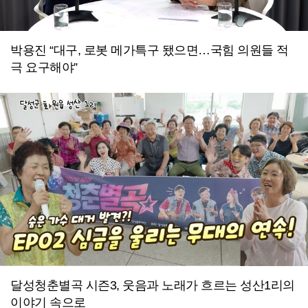
박용진 “대구, 로봇 메가특구 됐으면…국힘 의원들 적
극 요구해야”
달성청춘별곡 시즌3, 웃음과 노래가 흐르는 성산1리의
이야기 속으로