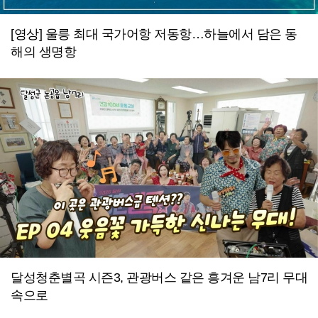
[영상] 울릉 최대 국가어항 저동항…하늘에서 담은 동
해의 생명항
달성청춘별곡 시즌3, 관광버스 같은 흥겨운 남7리 무대
속으로