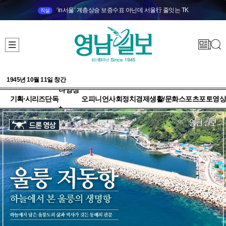
‘in서울’ 계층상승 보증수표 아닌데 서울行 줄잇는 TK
직설
1945년 10월 11일 창간
다양성
기획·시리즈
단독
오피니언
사회
정치
경제
생활/문화
스포츠
포토
영상
+