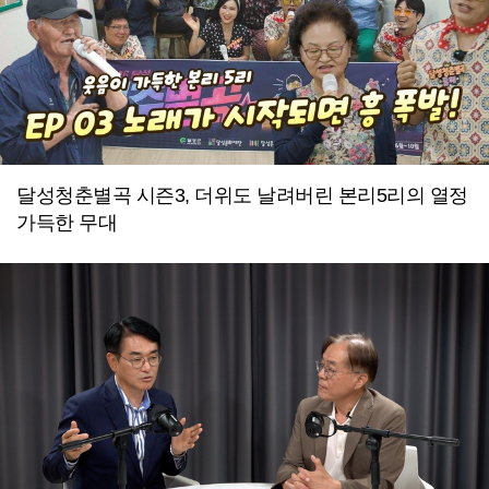
달성청춘별곡 시즌3, 더위도 날려버린 본리5리의 열정
가득한 무대