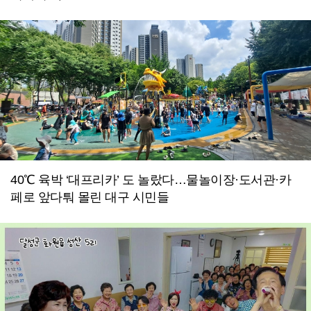
40℃ 육박 ‘대프리카’ 도 놀랐다…물놀이장·도서관·카
페로 앞다퉈 몰린 대구 시민들