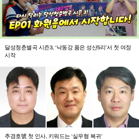
달성청춘별곡 시즌3, ‘낙동강 품은 성산5리’서 첫 여정
시작
추경호號 첫 인사, 키워드는 ‘실무형 복귀’