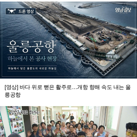
[영상] 바다 위로 뻗은 활주로…개항 향해 속도 내는 울
릉공항