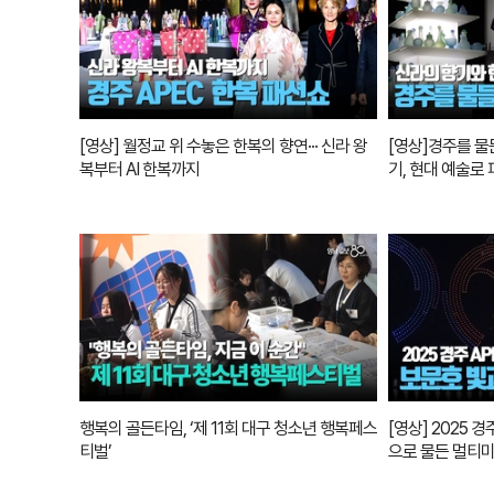
[영상] 월정교 위 수놓은 한복의 향연··· 신라 왕
[영상]경주를 물
복부터 AI 한복까지
기, 현대 예술로
행복의 골든타임, ‘제 11회 대구 청소년 행복페스
[영상] 2025 
티벌’
으로 물든 멀티