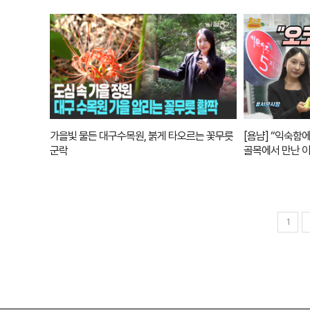
가을빛 물든 대구수목원, 붉게 타오르는 꽃무릇
[욤냠] “익숙함
군락
골목에서 만난 
1