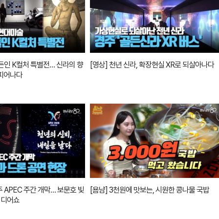
든인 K컬처 특별전… 신라의 향
[영상] 천년 신라, 확장현실 XR로 되살아나다
 피어나다
경주 APEC 주간 개막… 보문호 빛
[욤냠] 3천원에 맛보는, 시원한 콩나물 국밥
미디어쇼