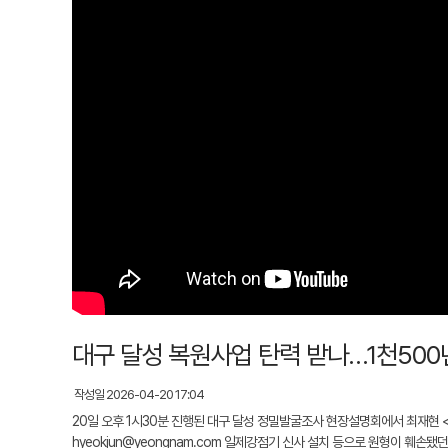
대구 달성 복원사업 탄력 받나…1천500
작성일 2026-04-20 17:04
20일 오후 1시30분 진행된 대구 달성 정밀발굴조사 현장설명회에서 최재
hyeokjun@yeongnam.com 일제강점기 신사 설치 등으로 원형이 훼손됐던 사적 '대구 달성'이 정밀발굴조사를 통해 5세기 축성 기술의 실체를 드러냈다. 이번 조사로 달