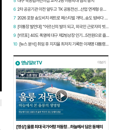
5
대구 국공립어린이집 교사 2명 아동학대 혐의 송치
6
2차 공공기관 이전 앞두고 TK 공동전선…산업 연계형 유치 승부수
7
2026 포항 송도비치 레트로 페스티벌 개막...송도 밤바다 달군 레트로 열기
8
[이통장 발언대] “어르신의 발이 되고, 외국인 근로자의 벗이 되고”…박상철 이장의 ‘사람 농사’
9
[Y르포] 40도 폭염에 대구 제2빙상장 인기…5천원으로 즐기는 ‘피서’
10
[뉴스 분석] 취임 후 지지율 최저치 기록한 이재명 대통령…왜?
영남일보TV
더보기
[영상] 울릉 최대 국가어항 저동항…하늘에서 담은 동해의