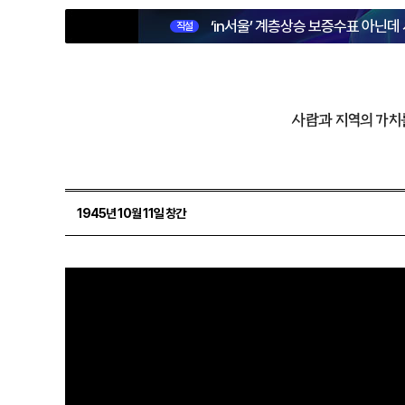
‘in서울’ 계층상승 보증수표 아닌데
직설
사람과 지역의 가치
1945년 10월 11일 창간