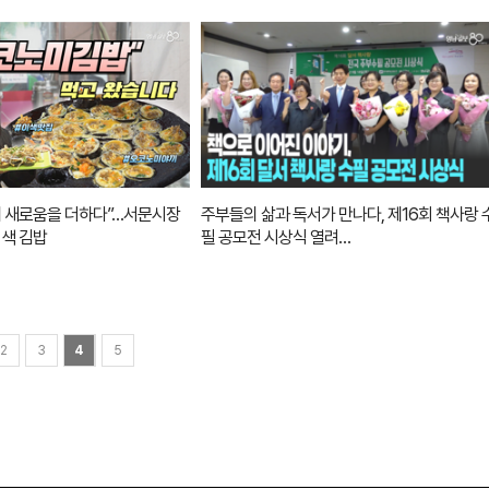
에 새로움을 더하다”…서문시장
주부들의 삶과 독서가 만나다, 제16회 책사랑 
이색 김밥
필 공모전 시상식 열려…
2
3
4
5