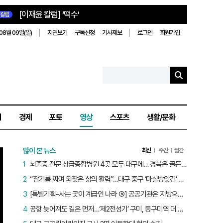
[이재윤 칼럼] ‘떡수’
칼럼
08월 09일(일)
지면보기
구독신청
기사제보
로그인
회원가입
치
경제
포토
영상
스포츠
생활/문화
많이 본 뉴스
최신
주간
월간
1
뇌졸중 전문 상급종합병원 4곳 모두 대구에… 경북은 골든타임 사각지대
2
“참기름 짜며 되찾은 삶의 활력”…대구 중구 ‘마실방앗간’ 어르신들의 인생 2막
3
[특별기획-사는 곳이 계급인 나라 ⑨] 공공기관은 지방으로 왔지만, 그들이 사는 곳은 서울이었다
4
공항 늦어져도 길은 먼저…‘제2전성기’ 구미, 동구미역 더 절실