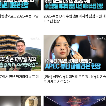
시험장으로… 2026 수능 그날
2026 수능 D-1, 수험생들 마지막 점검 나선 예
비소집 현장
PEC에서 만난 불가리아 셰프 미
[영상] APEC 뷰티 파빌리온 현장... K뷰티 기
로 세계를 사로잡다