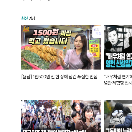
성의 역사적 가치가 재확인되면서 향후 복원사업에도 탄력이 붙을 전망이다.대
달성의 고도화된 축성 기법을 공개했다. 특히 이번 조사는 달성이 그동안 알려진
성곽임을 처음으로 확인했다는 점에서 의미가 크다. 흙과 돌을 용도와 위치에
최신
영상
정밀발굴조사다. 1910년대부터 총 10차례에 걸쳐 수습 조사와 달성공원 조성
기 유물이 발굴돼 이 일대에 고대 취락이 존재했음이 확인된 바 있으나, 성벽의 구조적 실체가 구체
정밀발굴조사 현장설명회에서 공개된 달성의 내벽부 모습. 축성 당시 적용된 구획축조방식을
대규모 인력이 동원됐으며, 작업 그룹별로 역할이 나뉘었음을 보여주는 구획축
당시 구릉지였던 달성 내부를 평탄화하고 해자를 조성하는 과정에서 나온 돌과
축성된 점을 통해 당시 대구지역 토호 세력이 상당한 규모의 위상과 세력권을 형성하고 있었던 것으로 파악됐다. 20일 
명회에서 발굴된 유물이 공개되고 있다. 권혁준기자 hyeokjun@yeongnam.com 현장 발굴을 담당한 최재현 <재>대동문화유산연구원 자료관리부장은 "
쌓고 그 위를 흙으로 덮어 둑처럼 쌓아 올리는 정밀하고 뛰어난 축성 기술이 
보인다"고 설명했다.대구시는 이번 정밀 발굴조사 성과를 바탕으로 향후 발굴조사
[욤냠] 1천500원 전 한 장에 담긴 푸짐한 인심
“배우처럼 연기
달성 복원사업'에 박차를 가할 방침이다.김신영 대구시 문화유산과장은 "내년까
념관 체험형 전시
인 오는 2028년부터 복원사업을 본격적으로 진행할 계획"이라며 "동물사로 
다시 시민들에게 돌려드리겠다"고 밝혔다.이어 "발굴 과정에서 나온 유구와 유
획"이라며 "달성이 단순한 도심 공원이 아니라 고고학적으로도 가치가 큰 소중
였다. 권혁준기자 hyeokjun@yeongnam.com