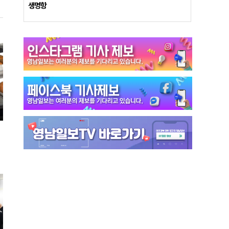
생명항
린
동
이
후