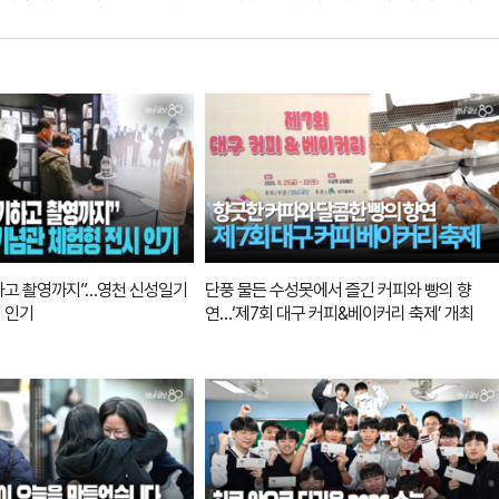
구시는 20일 '대구 달성' 정밀발굴조사 현장설명회를 열고, 신라시대인 5세기 중엽에 지어진
 단순한 '토성'이 아니라 흙과 돌을 섞은 '토석혼축'과 석축 기법을 정교하게 활용해 쌓아 올
 맞춰 사용함으로써 성곽의 견고함을 높인 것으로 밝혀진 것이다.이번 조사는 달성에 대한 첫
 당시 긴급 조사만 이뤄졌을 뿐이다. 앞서 1968년 시굴조사 당시에는 현재 정문 부근에서 청
적으로 밝혀진 것은 이번이 처음이다. 20일 오후 1시30분 열린 대구 달성
 확인할 수 있다. 권혁준기자 hyeokjun@yeongnam.com 또 달성 축성에는
조방식이 적용된 것으로 드러났다. 축성 재료는 달성 외곽에 흐르는 달서천의 저지대 점토와
 흙이 활용된 것으로 조사됐다.이와 함께 신라 왕궁이 있던 경주 월성과 비슷한 규모로 달성
오후 1시30분 진행된 대구 달성 정밀발굴조사 현장설
아래에서 돌을
확인됐다"며 "삼국사기 기록에 나오는 261년 축조됐다는 기록은 추후 더 조사가 필요할 것으로
를 이어가는 한편, 총 사업비 655억원을 투입해 2034년 완공을 목표로 추진 중인 '대구
하고 촬영까지”…영천 신성일기
단풍 물든 수성못에서 즐긴 커피와 빵의 향
지 남측과 북측, 신사 터 등을 중심으로 발굴 조사를 진행하고, 이를 근거로 동물원 이전 이
 인기
연…‘제7회 대구 커피&베이커리 축제’ 개최
훼손된 원지형을 복원하고, 수변 공간과 숲 놀이터 등 시민들이 즐길 수 있는 공간으로 만들어
물은 향후 조성될 달성역사관(현 향토역사관)과 신사 터 야외전시관을 통해 일반에 공개할 계
한 문화유산임을 알려 시민들이 대구와 달성에 대한 자부심을 가질 수 있도록 하겠다"고 덧붙