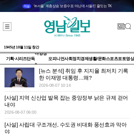
‘in서울’ 계층상승 보증수표 아닌데 서울行 줄잇는 TK
직설
1945년 10월 11일 창간
다양성
기획·시리즈
단독
오피니언
사회
정치
경제
생활/문화
스포츠
포토
영상
+
[뉴스 분석] 취임 후 지지율 최저치 기록
한 이재명 대통령…왜?
2026-08-07 10:14
[사설] 지역 신산업 발목 잡는 중앙정부 낡은 규제 걷어
내야
2026-08-07 06:00
[사설] 사립대 구조개선, 수도권 비대화 풍선효과 막아
야