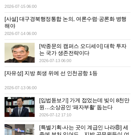
2026-07-15 06:00
[사설] 대구경북행정통합 논의, 여론수렴·공론화 병행
해야
2026-07-14 06:00
[박종문의 캠퍼스 오디세이] 대학 투자
는 국가 생존전략이다
2026-07-13 06:00
[자유성] 지방 희생 위에 선 인천공항 1등
2026-07-13 06:00
[입법돋보기] 가게 접었는데 빚이 8천만
원…소상공인 ‘패자부활’ 돕는다
2026-07-12 17:10
[특별기획-사는 곳이 계급인 나라⑧] 세
종에 부처 있어도…지방 공무원들이 여