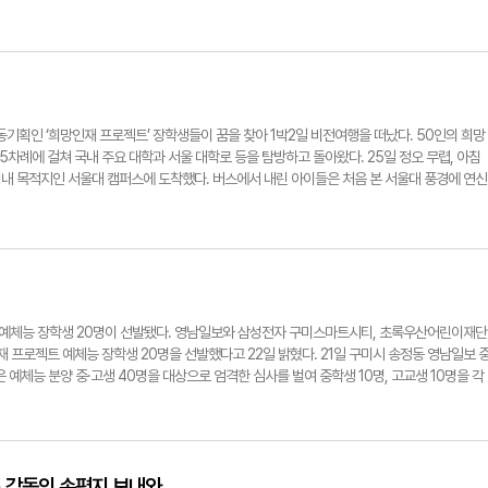
에서 1차로 선발된 20명의 희망인재 장학생과 영남일보 손인락 사장, 삼성전자 구미스마트
재단 관계자 등이 참석했다. 경북지역 희망인재 프로젝트는 경북 중부·동부·북부권 등 3개 권
명에게 1억5천만원의 장학금을 지원한다. 이날 시상식에서 중부권 7개 시·군(구미·김천·상주·
선발된 예체능 기대주 학생 20명에게 총 5천만원의 장학금이 전달됐다. 장학금은 중학생 200
남일보 손인락 사장은 시상식 인사말을 통해 “대구·경북의 미래를 위해 시작된 희망인재 프로젝
사업장과 초록우산어린이재단에 감사한다”며 “지역에서 펼쳐지는 소중하고 아름다운 행보가 지
할 인재를 양성하는 데 도움이 되기를 희망한다”고 말했다. 또 삼성전자 구미사업장 전우헌 
획인 ‘희망인재 프로젝트’ 장학생들이 꿈을 찾아 1박2일 비전여행을 떠났다. 50인의 희망
장 큰 비중을 차지하고 있는 것이 청소년육성사업이다. 앞으로도 지금보다 더 밝고, 활기찬 사
 5차례에 걸쳐 국내 주요 대학과 서울 대학로 등을 탐방하고 돌아왔다. 25일 정오 무렵, 아침
을 다하겠다”며 “오늘 희망인재 프로젝트 장학생으로 선발된 학생들이 더 큰 꿈을 갖고 최선을
내 목적지인 서울대 캠퍼스에 도착했다. 버스에서 내린 아이들은 처음 본 서울대 풍경에 연신
길 바란다”고 전했다. 마태락기자 mtr21@yeongnam.com ▨경북지역 희망인재 프로젝
 캠퍼스는 아이들의 상상을 뛰어넘을 정도로 광활하고 웅장한 위용을 자랑했다. 학교 안으로
지(현일중 3년·골프) △정지훈(형남중 3년·검도) △허유정(구미여중 3년·역도) △이정훈(석
펼쳐진 것은 물론 최신 건물과 편의시설이 단번에 아이들의 마음을 사로잡았다. 아이들의 눈길
·미술) △김진경(상주여중 3년·농구) △곽지수(문경중 3년·정구) △박진곤(순심중 3년·육상)
빼곡하게 채운 대형버스 물결이었다. 캠퍼스 길 양옆으로 수십대의 대형버스가 주차했다. 이는 
곤(쌍림중 1년·태권도) ◆고등학교 △이가영(선산여고 2년·펜싱) △차지환(현일고 1년·배구)
 대학을 탐방하기 위해 타고 온 것이었다. 희망인재 김동철군(가명·고 1년)은 “국내 상위 1%
현(김천예고 2년·피아노) △이광언(김천생명과학고 1년·배드민턴) △황득호(순심고 1년·육상
로 간밤에 잠을 설쳤다. 와서 보니 기대했던 것만큼 크고 훌륭해 만족스럽다. 특히 전국에서
(북삼고 3년·피아노) △박가연(명인정보고 2년·만화) △이주형(고령고 2년·태권도)
고 싶은 의욕과 경쟁심이 느껴진다”고 고백했다. 이어진 연세대 투어는 대학 홍보대사와의 
과를 대표해 선발된 홍보대사들이 희망인재 아이들에게 캠퍼스 구석구석을 친절하게 안내하고,
 예체능 장학생 20명이 선발됐다. 영남일보와 삼성전자 구미스마트시티, 초록우산어린이재단
풀어줬다. 이밖에도 비전여행에서 아이들은 고려대와 이화여대, 서강대, 외국어대 등 각자 희
인재 프로젝트 예체능 장학생 20명을 선발했다고 22일 밝혔다. 21일 구미시 송정동 영남일보 
관람, 서울타워와 청계천 광장 걷기, 잡월드 체험 등 다양한 프로그램에 참여했다. 주요 대학
체능 분양 중·고생 40명을 대상으로 엄격한 심사를 벌여 중학생 10명, 고교생 10명을 각
와 캠퍼스 투어와 질의응답의 시간을 가지기도 했다. 월성종합사회복지관 하종호 관장은 “비
원이다. 장학금은 오는 28일 오후 2시 대구시 동구 신천동 영남타워 지하 2층 대강당에서 전
를 보여주고, 이를 통해 아이들이 자신의 미래에 대해 좀더 진지하게 고민할 수 있도록 하기
 가운데 장학생에 선발되지 않은 학생 상당수에게도 매달 일정한 후원금을 받을 수 있도록 
하 관장은 또 “아이들이 국내를 대표하는 여러 대학을 두루 방문하고 여러 프로그램을 체험함으
로 나눠 연이어 추진된다. 권역별로 중학생 10명과 고등학생 10명 등 모두 60명에게 1억5
수 있는 것은 물론, 자신이 가고 싶은 대학이나 학과에 대해서도 보다 명확하게 판단을 할 수 
am.com
토 감동의 손편지 보내와
다녀온 희망인재 장학생들의 생각은 어떨까. 윤철진군(가명·중 3년)은 “태어나 처음으로 서울