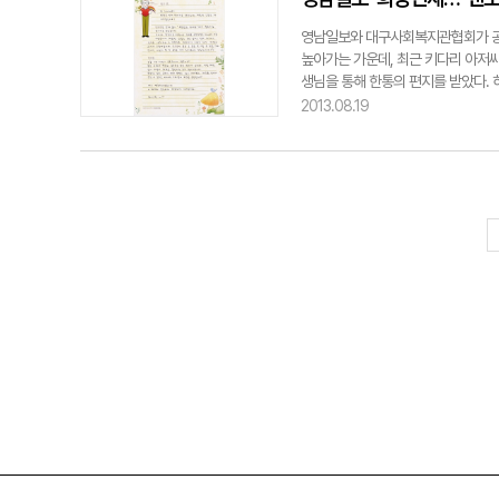
을 방문했다. 우리나라의 수도이고, 
영남일보와 대구사회복지관협회가 공동
곳에서 공부하고 싶다는 목표를 갖게 
높아가는 가운데, 최근 키다리 아저씨가
해 왔다. 이번에 고려대 탐방을 하고 
생님을 통해 한통의 편지를 받았다. 
두었는데, 소원이 이뤄질 수 있도록 
철수군은 깜짝 놀랐다. 또박또박 가
2013.08.19
은 ‘스파밸리’ 상품권이었다. 공부도
하지 않았지만 친구 사이에서 얘기가 
높이라는 26m스피드 슬라이드와 인공
거렸다. 철수군은 “태어나 처음 받아
지를 받는 것은 처음이다. 보이지 않
은 소감을 밝혔다. 편지를 받은 또 다
다고 생각하니 가슴이 두근거린다. 하
키다리 아저씨가 보낸 감동의 손편지
권은 금액으로 환산하면 700만원 
경영하는 것으로 알려진 키다리 아저
프로젝트에 동참했다. 숨이 턱턱 막
를 바라는 마음”이라고 소망을 전했다
경에서 자라는 뛰어난 인재를 키우고
enigma@yeongnam.com