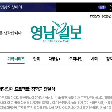
옛 영광 되찾아야
[
칼럼
TODAY
2026년 
를 생각합니다
기획·시리즈
단독
다양성+
오피니언
사회
정
희망인재 프로젝트’ 장학금 전달식
으로 탁월한 재능을 인정받아 2013년 영남일보-삼성전자 희망인재 프로젝트의 예체능 장학
니다. 더 큰 꿈을 향해 달려가기를 응원합니다.” 영남일보와 삼성전자 구미스마트시티, 초록
역 희망인재 프로젝트’ 첫 장학금 전달식이 28일 오후 2시 대구시 동구 영남타워 지하 2층