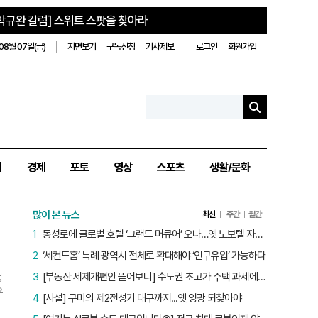
박규완 칼럼] 스위트 스팟을 찾아라
08월 07일(금)
지면보기
구독신청
기사제보
로그인
회원가입
치
경제
포토
영상
스포츠
생활/문화
많이 본 뉴스
최신
주간
월간
1
동성로에 글로벌 호텔 ‘그랜드 머큐어’ 오나…옛 노보텔 자리 사무실 개설
2
‘세컨드홈’ 특례 광역시 전체로 확대해야 ‘인구유입’ 가능하다
3
[부동산 세제개편안 뜯어보니] 수도권 초고가 주택 과세에만 초점…침체된 지방 부동산 대책은 없다
생
우
4
[사설] 구미의 제2전성기 대구까지...옛 영광 되찾아야