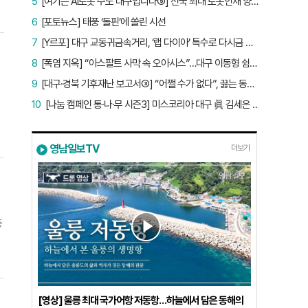
5
[여기는 AI로봇 수도 대구입니다⑤] 전국 최대 로봇인재 양성소…“대구산업 맞춤형 교육과정 만들자”
시
역
6
[포토뉴스] 태풍 ‘돌핀’에 쏠린 시선
문
7
[Y르포] 대구 교동귀금속거리, ‘랩 다이아’ 특수로 다시금 활기…“반짝 인기 의존 않는 지속 가능 성장 동력 마련해야”
트
8
[폭염 지옥] “아스팔트 사막 속 오아시스”…대구 이동형 쉼터 버스 ‘북적’, 지하철역도 ‘바글’
9
[대구·경북 기후재난 보고서③] “어쩔 수가 없다”, 끓는 동해…‘절멸 위기’ 경북 수산업
공
10
[나눔 캠페인 통·나·무 시즌3] 미스코리아 대구 眞 김세은 “내가 받은 응원, 다음 사람에게”
트
영남일보TV
더보기
서
가
)
만
중
에
달
후
있
[영상] 울릉 최대 국가어항 저동항…하늘에서 담은 동해의