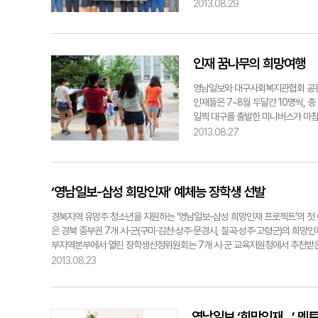
대강당에서 열렸다. 시상식에는 경북
2013.08.29
티 전우헌 공장장, 초록우산 어린이
으로 나눠 분기별로 20명씩 총 60
경시, 칠곡·성주·고령군)에서 최종 
만원, 고교생은 300만원이다. 영
인재 꿈나무의 희망여행
에 선뜻 동참해 준 삼성전자 구미
역사회를 선도하고, 대한민국을 대표
영남일보와 대구사회복지관협회 공동기
장장은 “삼성의 사회공헌 사업 중 가
인재들은 7~8월 두달간 10명씩, 총
회가 될 수 있도록 가교역할에 최선
일찍 대구를 출발한 미니버스가 마침
다해 각 분야의 선두주자로 성장해 주
감탄사를 내지르며 좋아했다. 서울대
2013.08.27
장학생 명단(중부권) ◆중학교 △류현
시내버스가 다니고, 관악산 계곡이 
천중 3년·유도) △노한들(석천중 3년
을 끈 또 하나의 풍경은 캠퍼스를 
△박진영(명인중 2년·글쓰기) △김민
울은 물론 전국 각지에서 중·고생들이
△이규헌(사곡고 3년·레슬링) △오태
다닌다는 서울대를 방문한다는 설렘으
‘영남일보-삼성 희망인재’ 예체능 장학생 선발
△이동진(순심고 1년·육상) △류미정
찾아온 또래의 학생들을 보니 도전하
남 형식으로 진행됐다. 연세대 각 
경북지역 유망주 청소년을 지원하는 ‘영남일보-삼성 희망인재 프로젝트’의 첫
대학생활에 대한 궁금증을 즉석에서 
은 경북 중부권 7개 시·군(구미·김천·상주·문경시, 칠곡·성주·고령군)의 희망
망하는 대학탐방과 함께 대학로 공연
부지역본부에서 열린 장학생선정위원회는 7개 시·군 교육지원청에서 추천받은 예
진학한 대구지역 출신 대학생들이 나
각 선정했다. 장학금은 중학생 200만원씩, 고교생 300만원씩으로 총 5천만
2013.08.23
전여행은 아이들에게 다양한 대학문화
된다. 이와 함께 초록우산어린이재단은 이번 희망인재 프로젝트에 지원한 학생
위해 마련된 행사”라고 설명했다. 
원자와 연계해 주기로 했다. 경북지역 희망인재 프로젝트는 연말까지 3개 권역으
로써 대학에 대한 바른 인식을 가질 
천만원의 장학금을 지원하는 사업이다. 구미=김연고기자 kyk0913@yeongn
영남일보 ‘희망인재…’ 멘
을 것”이라고 강조했다. 비전여행을 