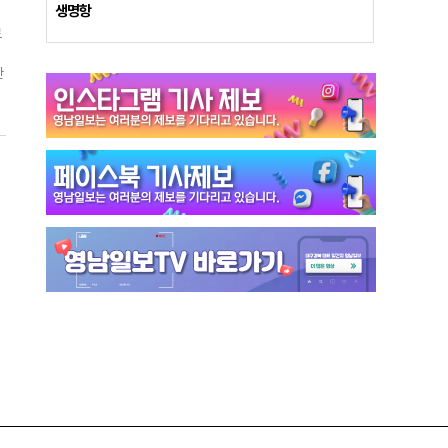
생명항
이
로
어
한
고
근
있
환