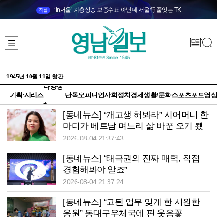
‘in서울’ 계층상승 보증수표 아닌데 서울行 줄잇는 TK
직설
1945년 10월 11일 창간
다양성
기획·시리즈
단독
오피니언
사회
정치
경제
생활/문화
스포츠
포토
영상
+
[동네뉴스] “개고생 해봐라” 시어머니 한
마디가 베트남 며느리 삶 바꾼 오기 됐
다
2026-08-04 21:37:43
[동네뉴스] “태극권의 진짜 매력, 직접
경험해봐야 알죠”
2026-08-04 21:37:24
[동네뉴스] “고된 업무 잊게 한 시원한
응원” 동대구우체국에 핀 웃음꽃