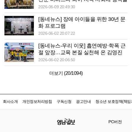
전하다
2026-06-09 20:49:30
[동네뉴스] 장애 아이들을 위한 30년 문
화 프로그램
2026-06-02 20:07:22
[동네뉴스-우리 이웃] 흡연예방·학폭 근
절 앞장…교육 본질 실천해 온 김영진
대구교육총연합회 회장
2026-06-02 20:06:50
더보기 (
20
/
1094
)
회사소개
개인정보처리방침
구독신청
광고안내
청소년 보호정책(책임자
PC버전