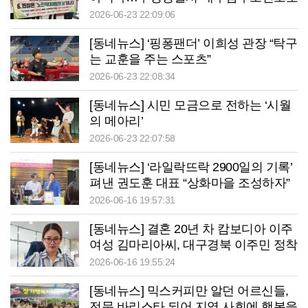
전문기관 APO 합동캠페인
2026-06-23 22:09:06
[동네뉴스] ‘핑퐁팬더’ 이희성 관장 “탁구
는 교훈을 주는 스포츠”
2026-06-23 22:08:34
[동네뉴스] 시민 모금으로 전하는 ‘시월
의 메아리’
2026-06-23 22:07:58
[동네뉴스] ‘라일락뜨락 2900일의 기록’
펴낸 권도훈 대표 “상화마을 조성하자”
2026-06-16 19:57:31
[동네뉴스] 결혼 20년 차 캄보디아 이주
여성 김마리아씨, 대구경북 이주민 정착
의 ‘든든한 가교’
2026-06-16 19:55:24
[동네뉴스] 믹스커피만 알던 어르신들,
전문 바리스타 되어 지역 사회에 행복을