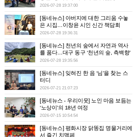
2026-07-28 19:37:00
[동네뉴스] 아버지에 대한 그리움 수놓
은 시집…이창윤 시인 신간 책담회
2026-07-28 19:36:31
[동네뉴스] 천년의 숲에서 자연과 역사
를 품다…대구 동구 ‘천년의 숲, 측백향’
힐링 프로그램 운영
2026-07-28 19:35:56
[동네뉴스] 잊혀진 한 음 ‘님’을 찾는 스
터디
2026-07-21 21:07:23
[동네뉴스 - 우리이웃] 노인 마음 보듬는
‘노상이’의 18년 여정
2026-07-15 10:54:54
[동네뉴스] 평화시장 닭똥집 명물거리에
서 즐긴 치맥페