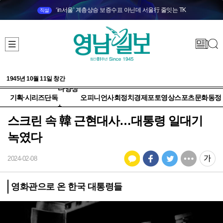
‘in서울’ 계층상승 보증수표 아닌데 서울行 줄잇는 TK
직설
1945년 10월 11일 창간
다양성
기획·시리즈
단독
오피니언
사회
정치
경제
포토
영상
스포츠
문화
동정
+
스크린 속 韓 근현대사…대통령 일대기
녹였다
2024-02-08
영화관으로 온 한국 대통령들