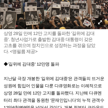
상영 28일 만에 12만 고지를 돌파한 '길위에 김대
중'. 청년사업가로 출발한 김대중 대통령이 갖은
고초를 겪으며 정치인으로 성장하는 과정을 담았
다. <명필름 제공>
◆'길위에 김대중' 12만명 돌파
지난달 극장 개봉한 '길위에 김대중'은 관객들의 뜨거운
성원에 힘입어 인물을 다룬 다큐영화로는 이례적으로
상영 28일 만에 12만 고지를 돌파했다. 지난해 다큐멘
터리 최다 관객을 동원한 '문재인입니다'의 누적 관객수
12만6천959명을 넘어선 것이다. 개봉 전부터 크라우드