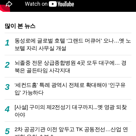
많이 본 뉴스
동성로에 글로벌 호텔 ‘그랜드 머큐어’ 오나…옛 노
1
보텔 자리 사무실 개설
뇌졸중 전문 상급종합병원 4곳 모두 대구에… 경
2
북은 골든타임 사각지대
‘세컨드홈’ 특례 광역시 전체로 확대해야 ‘인구유
3
입’ 가능하다
[사설] 구미의 제2전성기 대구까지...옛 영광 되찾
4
아야
2차 공공기관 이전 앞두고 TK 공동전선…산업 연
5