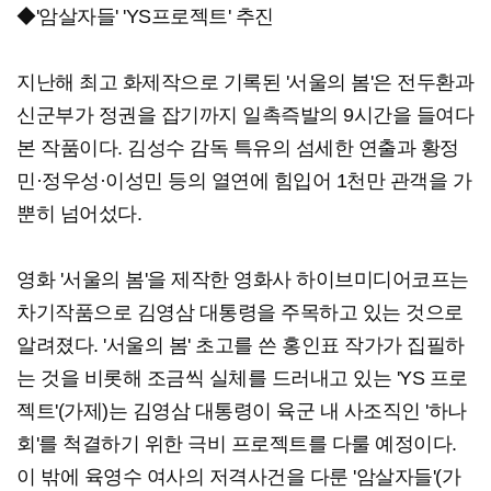
◆'암살자들' 'YS프로젝트' 추진
지난해 최고 화제작으로 기록된 '서울의 봄'은 전두환과
신군부가 정권을 잡기까지 일촉즉발의 9시간을 들여다
본 작품이다. 김성수 감독 특유의 섬세한 연출과 황정
민·정우성·이성민 등의 열연에 힘입어 1천만 관객을 가
뿐히 넘어섰다.
영화 '서울의 봄'을 제작한 영화사 하이브미디어코프는
차기작품으로 김영삼 대통령을 주목하고 있는 것으로
알려졌다. '서울의 봄' 초고를 쓴 홍인표 작가가 집필하
는 것을 비롯해 조금씩 실체를 드러내고 있는 'YS 프로
젝트'(가제)는 김영삼 대통령이 육군 내 사조직인 '하나
회'를 척결하기 위한 극비 프로젝트를 다룰 예정이다.
이 밖에 육영수 여사의 저격사건을 다룬 '암살자들'(가