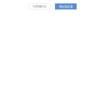
이전페이지
영남일보 홈