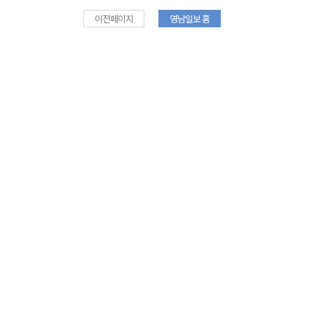
이전페이지
영남일보 홈