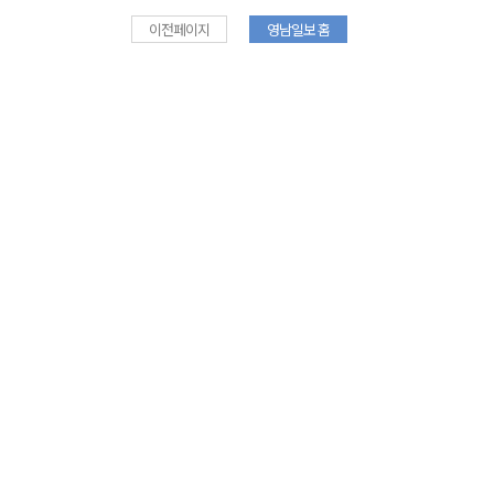
이전페이지
영남일보 홈