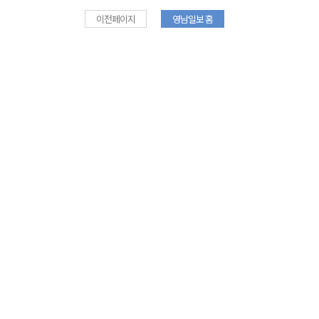
이전페이지
영남일보 홈