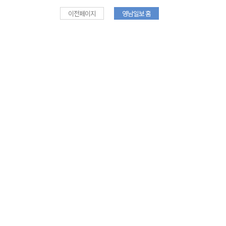
이전페이지
영남일보 홈