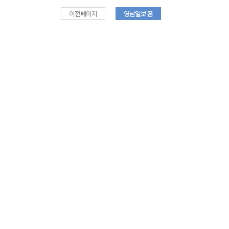
이전페이지
영남일보 홈