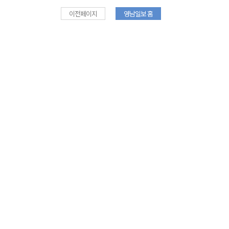
이전페이지
영남일보 홈