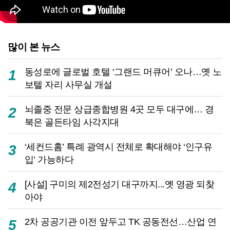
많이 본 뉴스
동성로에 글로벌 호텔 ‘그랜드 머큐어’ 오나…옛 노
1
보텔 자리 사무실 개설
뇌졸중 전문 상급종합병원 4곳 모두 대구에… 경
2
북은 골든타임 사각지대
‘세컨드홈’ 특례 광역시 전체로 확대해야 ‘인구유
3
입’ 가능하다
[사설] 구미의 제2전성기 대구까지...옛 영광 되찾
4
아야
2차 공공기관 이전 앞두고 TK 공동전선…산업 연
5