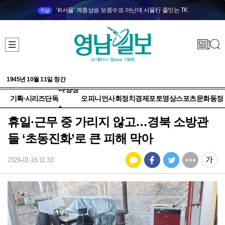
‘in서울’ 계층상승 보증수표 아닌데 서울行 줄잇는 TK
직설
1945년 10월 11일 창간
다양성
기획·시리즈
단독
오피니언
사회
정치
경제
포토
영상
스포츠
문화
동정
+
휴일·근무 중 가리지 않고…경북 소방관
들 ‘초동진화’로 큰 피해 막아
2026-01-16 11:33