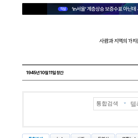
‘in서울’ 계층상승 보증수표 아닌데
직설
사람과 지역의 가치
1945년 10월 11일 창간