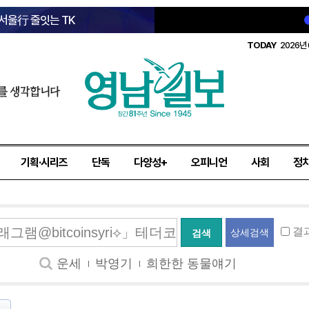
 서울行 줄잇는 TK
TODAY
2026년 
를 생각합니다
기획·시리즈
단독
다양성+
오피니언
사회
정