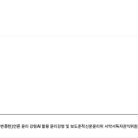
 변종현)
언론 윤리 강령
AI 활용 윤리강령 및 보도준칙
신문윤리위 서약서
독자권익위원