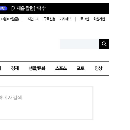
[이재윤 칼럼] ‘떡수’
칼럼
08월 07일(금)
지면보기
구독신청
기사제보
로그인
회원가입
치
경제
생활/문화
스포츠
포토
영상