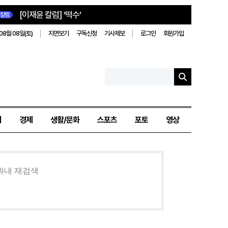
[이재윤 칼럼] ‘떡수’
칼럼
08월 08일(토)
지면보기
구독신청
기사제보
로그인
회원가입
치
경제
생활/문화
스포츠
포토
영상