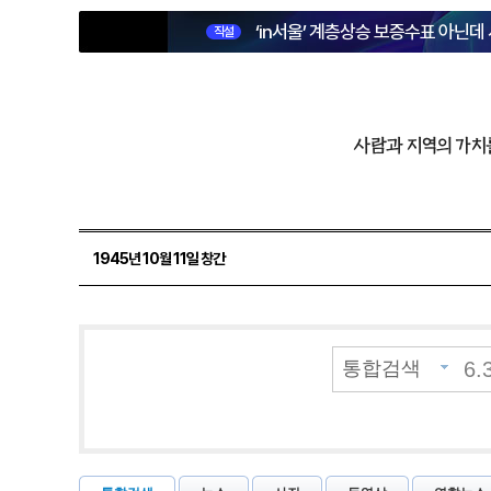
‘in서울’ 계층상승 보증수표 아닌데
직설
사람과 지역의 가치
1945년 10월 11일 창간