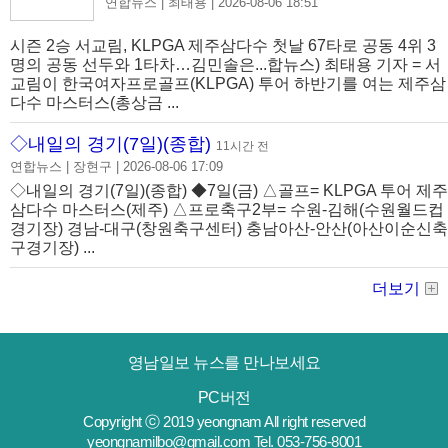
영남일보 뉴스를 만나보세요
PC버전
Copyright ⓒ 2019 yeongnam All right reserved
yeongnamilbo@gmail.com Tel. 053-756-8001