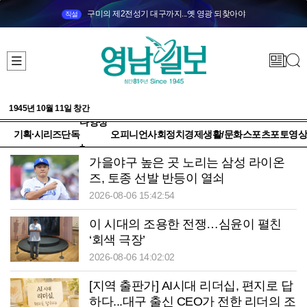
구미의 제2전성기 대구까지...옛 영광 되찾아야
직설
1945년 10월 11일 창간
다양성
기획·시리즈
단독
오피니언
사회
정치
경제
생활/문화
스포츠
포토
영상
+
가을야구 높은 곳 노리는 삼성 라이온
즈, 토종 선발 반등이 열쇠
2026-08-06 15:42:54
이 시대의 조용한 전쟁…심윤이 펼친
‘회색 극장’
2026-08-06 14:02:02
[지역 출판가] AI시대 리더십, 편지로 답
하다...대구 출신 CEO가 전한 리더의 조