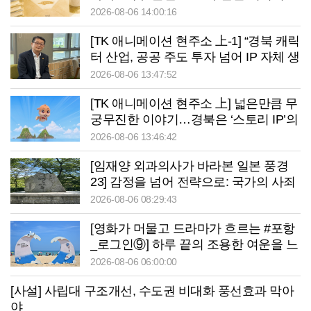
건
2026-08-06 14:00:16
[TK 애니메이션 현주소 上-1] “경북 캐릭
터 산업, 공공 주도 투자 넘어 IP 자체 생
태계 구축 필요”
2026-08-06 13:47:52
[TK 애니메이션 현주소 上] 넓은만큼 무
궁무진한 이야기…경북은 ‘스토리 IP’의
원천
2026-08-06 13:46:42
[임재양 외과의사가 바라본 일본 풍경
23] 감정을 넘어 전략으로: 국가의 사죄
2026-08-06 08:29:43
[영화가 머물고 드라마가 흐르는 #포항
_로그인⑨] 하루 끝의 조용한 여운을 느
끼고 싶을 때 ‘월포역’
2026-08-06 06:00:00
[사설] 사립대 구조개선, 수도권 비대화 풍선효과 막아
야