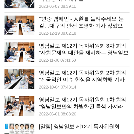
2023-06-07 08:39:11
"'연중 캠페인 - 人道를 돌려주세요' 눈
길…대구의 안전 조명한 기사 많았으
면"
2022-12-19 08:02:18
영남일보 제12기 독자위원회 3차 회의
"사회문제의 대안을 제시하는 영남일보
가 되길"
2022-11-08 07:41:53
영남일보 제12기 독자위원회 2차 회의
"전국적인 이슈 현상을 지역화해 기사
로 다뤄주길"
2022-10-04 07:43:14
영남일보 제12기 독자위원회 1차 회의
"영남일보만의 차별화된 특색 가져라…
정체성·지역에서의 역할도 고민해야"
2022-06-01 08:08:26
[알림] 영남일보 제12기 독자위원회