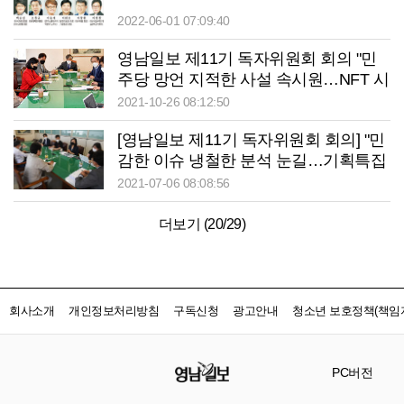
2022-06-01 07:09:40
영남일보 제11기 독자위원회 회의 "민
주당 망언 지적한 사설 속시원…NFT 시
장 선점해야"
2021-10-26 08:12:50
[영남일보 제11기 독자위원회 회의] "민
감한 이슈 냉철한 분석 눈길…기획특집
늘려야 신문 경쟁력 커져"
2021-07-06 08:08:56
더보기 (
20
/
29
)
회사소개
개인정보처리방침
구독신청
광고안내
청소년 보호정책(책임자
PC버전