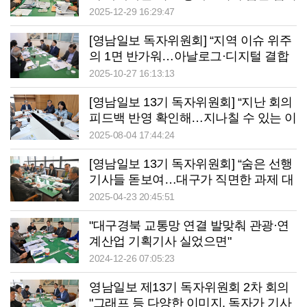
실질적 정책 검토 이뤄지길”
2025-12-29 16:29:47
[영남일보 독자위원회] “지역 이슈 위주
의 1면 반가워…아날로그·디지털 결합
한 시도 인상적”
2025-10-27 16:13:13
[영남일보 13기 독자위원회] “지난 회의
피드백 반영 확인해…지나칠 수 있는 이
슈 꾸준히 보도”
2025-08-04 17:44:24
[영남일보 13기 독자위원회] “숨은 선행
기사들 돋보여…대구가 직면한 과제 대
선서 부각도 필요”
2025-04-23 20:45:51
"대구경북 교통망 연결 발맞춰 관광·연
계산업 기획기사 실었으면"
2024-12-26 07:05:23
영남일보 제13기 독자위원회 2차 회의
"그래프 등 다양한 이미지, 독자가 기사