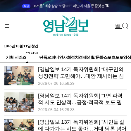
‘in서울’ 계층상승 보증수표 아닌데 서울行 줄잇는 TK
직설
1945년 10월 11일 창간
다양성
기획·시리즈
단독
오피니언
사회
정치
경제
생활/문화
스포츠
포토
영상
+
[영남일보 14기 독자위원회] “대구만의
성장전략 고민해야…대안 제시하는 심
층보도 기대”
2026-07-06 16:58:29
[영남일보 14기 독자위원회] “1면 파격
적 시도 인상적…긍정·적극적 보도 필
요”
2026-05-04 16:29:33
[영남일보 13기 독자위원회] “시민들 삶
에 다가가는 시도 좋아…거대 담론 넘어