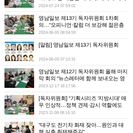
이해하는 데 큰 도움"
2024-07-24 07:59:02
영남일보 제13기 독자위원회 1차회
의…"오피니언·칼럼 더 보강해 젊은층
지식창구 역할해 주길"
2024-06-05 08:04:59
[알림] 영남일보 제13기 독자위원회
2024-06-05 07:10:31
영남일보 제12기 독자위원회 올해 마지
막 회의 "뉴스레터에 함께 보내오는 영
상 흥미롭다"
2023-12-17 18:17:56
[독자위원회] "기획시리즈 '지방시대' 매
우 인상적…정책 견제·감시 역할에도
충실해야"
2023-11-08 08:16:10
"대구도 전기차 화재 잦아…원인과 대
책 심층 취재해주길"