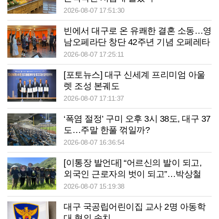
2026-08-07 17:51:30
빈에서 대구로 온 유쾌한 결혼 소동…영
남오페라단 창단 42주년 기념 오페레타
‘딸은 열, 아들은?’
2026-08-07 17:25:11
[포토뉴스] 대구 신세계 프리미엄 아울
렛 조성 본궤도
2026-08-07 17:11:37
‘폭염 절정’ 구미 오후 3시 38도, 대구 37
도…주말 한풀 꺾일까?
2026-08-07 16:36:54
[이통장 발언대] “어르신의 발이 되고,
외국인 근로자의 벗이 되고”…박상철
이장의 ‘사람 농사’
2026-08-07 15:19:38
대구 국공립어린이집 교사 2명 아동학
대 혐의 송치