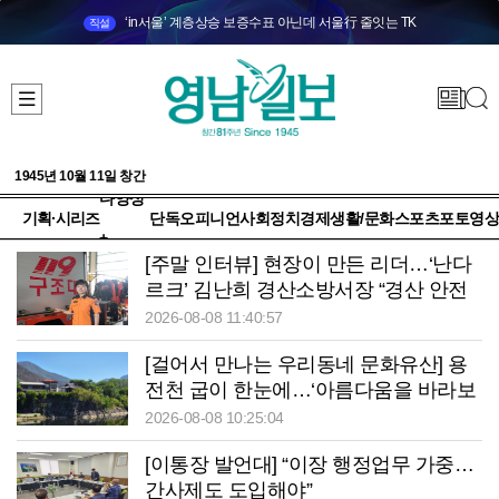
‘in서울’ 계층상승 보증수표 아닌데 서울行 줄잇는 TK
직설
1945년 10월 11일 창간
다양성
기획·시리즈
단독
오피니언
사회
정치
경제
생활/문화
스포츠
포토
영상
+
[주말 인터뷰] 현장이 만든 리더…‘난다
르크’ 김난희 경산소방서장 “경산 안전
책임지겠습니다”
2026-08-08 11:40:57
[걸어서 만나는 우리동네 문화유산] 용
전천 굽이 한눈에…‘아름다움을 바라보
는’ 청송 망미정
2026-08-08 10:25:04
[이통장 발언대] “이장 행정업무 가중…
간사제도 도입해야”