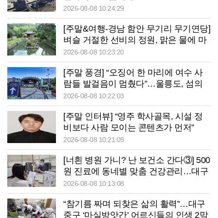
2026-08-08 10:24:29
[주말&여행-경남 함안 무기리 무기연당]
벼슬 거절한 선비의 정원, 맑은 물에 마
음을 건지다
2026-08-08 10:23:20
[주말 풍경] “오징어 한 마리에 여수 사
람들 발걸음이 멈췄다”…울릉도, 섬의
날서 ‘통했다’
2026-08-08 10:22:03
[주말 인터뷰] “영주 학사골목, 시설 정
비보다 사람 모이는 콘텐츠가 먼저”
2026-08-08 10:21:09
[너흰 병원 가니? 난 보건소 간다③] 500
원 진료에 동네별 맞춤 건강관리…대구
중구보건소의 변신
2026-08-08 10:13:08
“참기름 짜며 되찾은 삶의 활력”…대구
중구 ‘마실방앗간’ 어르신들의 인생 2막