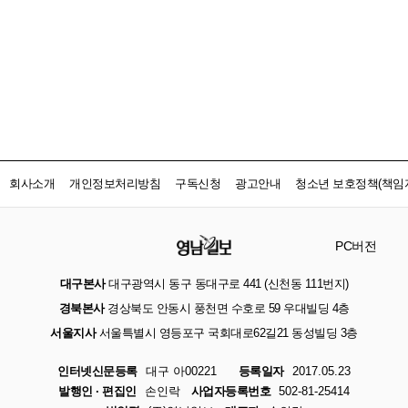
회사소개
개인정보처리방침
구독신청
광고안내
청소년 보호정책(책임자
PC버전
대구본사
대구광역시 동구 동대구로 441 (신천동 111번지)
경북본사
경상북도 안동시 풍천면 수호로 59 우대빌딩 4층
서울지사
서울특별시 영등포구 국회대로62길21 동성빌딩 3층
인터넷신문등록
대구 아00221
등록일자
2017.05.23
발행인 · 편집인
손인락
사업자등록번호
502-81-25414