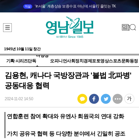
‘in서울’ 계층상승 보증수표 아닌데 서울行 줄잇는 TK
직설
1945년 10월 11일 창간
다양성
기획·시리즈
단독
오피니언
사회
정치
경제
포토
영상
스포츠
문화
동정
+
김용현, 캐나다 국방장관과 '불법 北파병'
공동대응 협력
2024-11-02 14:50
연합훈련 참여 확대와 유엔사 회원국의 연대 강화
가치 공유국 협력 등 다양한 분야에서 긴밀히 공조