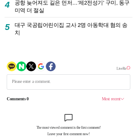
공항 늦어져도 길은 먼저…‘제2전성기’ 구미, 동구
4
미역 더 절실
대구 국공립어린이집 교사 2명 아동학대 혐의 송
5
치