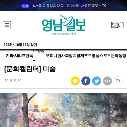
‘in서울’ 계층상승 보증수표 아닌데 서울行 줄잇는 TK
직설
1945년 10월 11일 창간
다양성
기획·시리즈
단독
오피니언
사회
정치
경제
포토
영상
스포츠
문화
동정
+
[문화캘린더] 미술
2018-05-30