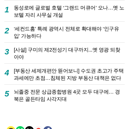
동성로에 글로벌 호텔 ‘그랜드 머큐어’ 오나…옛 노
1
보텔 자리 사무실 개설
‘세컨드홈’ 특례 광역시 전체로 확대해야 ‘인구유
2
입’ 가능하다
[사설] 구미의 제2전성기 대구까지...옛 영광 되찾
3
아야
[부동산 세제개편안 뜯어보니] 수도권 초고가 주택
4
과세에만 초점…침체된 지방 부동산 대책은 없다
뇌졸중 전문 상급종합병원 4곳 모두 대구에… 경
5
북은 골든타임 사각지대