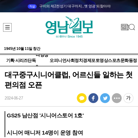
구미의 제2전성기 대구까지...옛 영광 되찾아야
직설
1945년 10월 11일 창간
다양성
기획·시리즈
단독
오피니언
사회
정치
경제
포토
영상
스포츠
문화
동정
+
대구중구시니어클럽, 어르신들 일하는 첫
편의점 오픈
2024-06-27
GS25 남산점 '시니어스토어 1호'
시니어 매니저 14명이 운영 참여