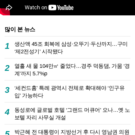
많이 본 뉴스
생산액 45조 회복에 삼성·오뚜기·두산까지…구미
1
‘제2전성기’ 시작됐다
열흘 새 물 104만㎥ 줄었다…경주 덕동댐, 가뭄 ‘경
2
계’까지 5.7%p
‘세컨드홈’ 특례 광역시 전체로 확대해야 ‘인구유
3
입’ 가능하다
동성로에 글로벌 호텔 ‘그랜드 머큐어’ 오나…옛 노
4
보텔 자리 사무실 개설
박근혜 전 대통령이 지방선거 후 다시 영남권 의원
5