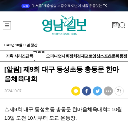
‘in서울’ 계층상승 보증수표 아닌데 서울行 줄잇는 TK
직설
1945년 10월 11일 창간
다양성
기획·시리즈
단독
오피니언
사회
정치
경제
포토
영상
스포츠
문화
동정
+
[알림] 제9회 대구 동성초등 총동문 한마
음체육대회
2024-10-07
△제9회 대구 동성초등 총동문 한마음체육대회= 10월
13일 오전 10시부터 모교 운동장.