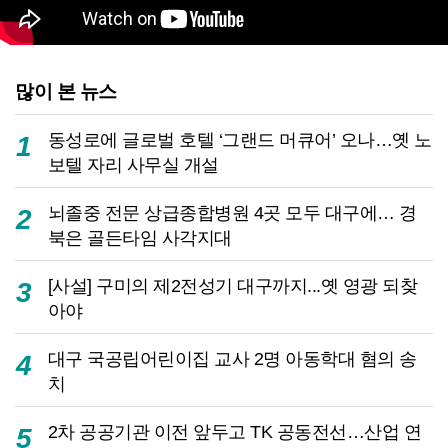
많이 본 뉴스
동성로에 글로벌 호텔 ‘그랜드 머큐어’ 오나…옛 노
1
보텔 자리 사무실 개설
뇌졸중 전문 상급종합병원 4곳 모두 대구에… 경
2
북은 골든타임 사각지대
[사설] 구미의 제2전성기 대구까지...옛 영광 되찾
3
아야
대구 국공립어린이집 교사 2명 아동학대 혐의 송
4
치
2차 공공기관 이전 앞두고 TK 공동전선…산업 연
5