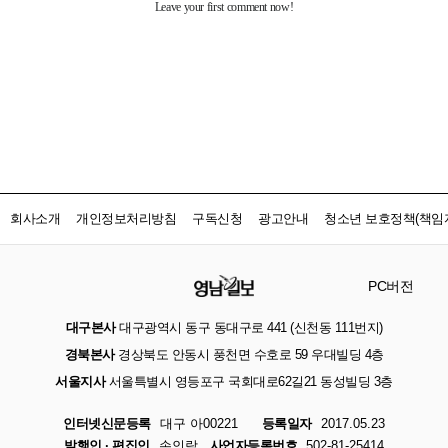
회사소개
개인정보처리방침
구독신청
광고안내
청소년 보호정책(책임자
PC버전
대구본사
대구광역시 동구 동대구로 441 (신천동 111번지)
경북본사
경상북도 안동시 풍천면 수호로 59 우대빌딩 4층
서울지사
서울특별시 영등포구 국회대로62길21 동성빌딩 3층
인터넷신문등록
대구 아00221
등록일자
2017.05.23
발행인 · 편집인
손인락
사업자등록번호
502-81-25414