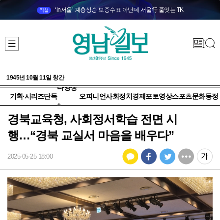
‘in서울’ 계층상승 보증수표 아닌데 서울行 줄잇는 TK
직설
1945년 10월 11일 창간
다양성
기획·시리즈
단독
오피니언
사회
정치
경제
포토
영상
스포츠
문화
동정
+
경북교육청, 사회정서학습 전면 시
행…“경북 교실서 마음을 배우다”
2025-05-25 18:00