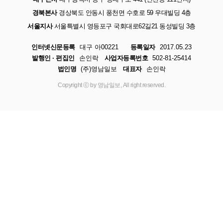
경북본사
경상북도 안동시 풍천면 수호로 59 우대빌딩 4층
서울지사
서울특별시 영등포구 국회대로62길21 동성빌딩 3층
인터넷신문등록
대구 아00221
등록일자
2017.05.23
발행인 · 편집인
손인락
사업자등록번호
502-81-25414
법인명
(주)영남일보
대표자
손인락
Copyright ⓒ by 영남일보, All right reserved.