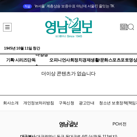
‘in서울’ 계층상승 보증수표 아닌데 서울行 줄잇는 TK
직설
1945년 10월 11일 창간
다양성
기획·시리즈
단독
오피니언
사회
정치
경제
생활/문화
스포츠
포토
영상
+
더이상 콘텐츠가 없습니다
회사소개
개인정보처리방침
구독신청
광고안내
청소년 보호정책(책임자
PC버전
대구본사
대구광역시 동구 동대구로 441 (신천동 111번지)