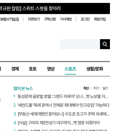
박규완 칼럼] 스위트 스팟을 찾아라
08월 07일(금)
지면보기
구독신청
기사제보
로그인
회원가입
치
경제
포토
영상
스포츠
생활/문화
많이 본 뉴스
최신
주간
월간
1
동성로에 글로벌 호텔 ‘그랜드 머큐어’ 오나…옛 노보텔 자리 사무실 개설
C
2
‘세컨드홈’ 특례 광역시 전체로 확대해야 ‘인구유입’ 가능하다
3
[부동산 세제개편안 뜯어보니] 수도권 초고가 주택 과세에만 초점…침체된 지방 부동산 대책은 없다
구
4
[사설] 구미의 제2전성기 대구까지...옛 영광 되찾아야
공
로