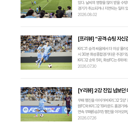
에 도움이 될 만한 내용도 많았다. 오
를 효과적으로 공략하지 못한 채 무
있다. 날씨의 영향을 많이 받을 수
효슈팅은 4개에 그쳤고, 이에 반해 
경기가 취소되거나 지연되는 일이 있었
비해 유효슈팅 비율이 떨어지는 모습을
거즈-NC 다이노스 경기가 폭염으로 
2026.08.02
보다 점유율은 더 높았다. 또 슈팅 수
날 부산 사직구장에서 열리는 삼성 라
반 수준에 그쳤다. 결국 이 경기에서
진 부산의 삼성 라이온즈-롯데 자이언츠
더 자신감과 판단력을 가질 수 있도록
최근 폭염중대경보가 발령됐고 경기 
4무 5패)을 기록, 단독 3위로 껑
1일부터 KBO는 프로야구 경기를 
[프리뷰] “공격·슈팅 자신
구는 2연패의 늪에 빠지며 리그 6위
구장의 경기는 KBO 경기운영위원과
뒷공간을 단속할 수비진의 집중력 회
다. 특히 폭염중대경보가 발령된 지
K리그1 승격 싸움에서 더 이상 물러설
강조했다. 대구가 다가오는 라운드에
도 폭염의 기세를 피하지 못했다. 전
시 30분 화성종합경기타운 주경기장에
창원축구센터에서 경남FC와 21라운드
겨운 일이다. 7월 대구iM뱅크파크(이
K리그2 순위 5위, 화성FC는 6위에
기를 앞두고선 대팍의 기온이 36.1
점짜리 경기다. 대구는 지난 라운드 
2026.07.30
날씨에 경기장에서 뛰어다니는 선수들
이어오던 대구는 세징야와 에드가 등
일찍 찾은 축구 팬들은 축구장 내 
난 25일 열린 홈경기에서는 무더위 
기온은 쉽게 떨어지지 않았다. 축구
경기 초반 연속 실점을 허용하며 어
원에게 말해달라. 응원을 할 땐 수분
화성FC와의 원정 대결에서는 대구F
[Y리뷰] 2강 진입 넘보던
위에 대비한 물품을 챙겨왔지만, 연신
뿐 아니라 공격에서도 다소 아쉬운 
들을 비롯해 온 가족이 대구FC를 응
서, 공격 전개와 마무리에서 날카로
무패 행진을 이어가며 K리그2 '2강
는 기분이었다. 축구를 좋아해서 덥고
또한 수비 역시 주축 선수들의 출전
원FC와 K리그2 19라운드 홈경기에서
에 올 수 있을지 모르겠다"고 말하며
을 최소화하는 것이 최대 과제가 됐다
연속 무패(6승3무) 행진을 이어오며,
염에 대한 우려가 나오고 있다. 지난
밀하게 대응할 필요가 있다. 지난 
산아이파크와 수원 삼성의 경기 결과
2026.07.26
점검했다. 노진실기자 know@yeon
기 때문이다. 최성용 감독은 최근 취
무척 중요한 대결이었기에, 이날 경기