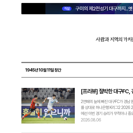
구미의 제2전성기 대구까지...
직설
사람과 지역의 가치
1945년 10월 11일 창간
[프리뷰] 절박한 대구FC,
2연패의 늪에 빠진 대구FC가 경남 
를 상대로 하나은행 K리그2 2026
에선 이번 경기 승리가 무척이나 중요
기록했다. 한동안 이어오던 무패 흐름
2026.08.06
는 9경기 연속 무패 행진을 이어오며
수 양면에서 보완점을 드러냈다. 현