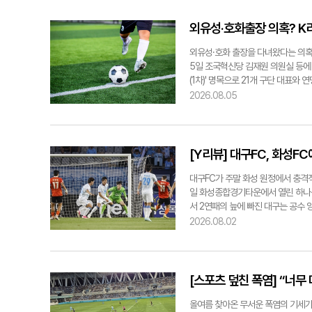
경기 운영에 어려움을 겪었다. "세트
달 25일 수원FC와의 홈 경기에서 
외유성·호화출장 의혹? K
리다 보니, 경기는 선제 득점의 여유
의 선제골이 전반 15분에 터졌다.
외유성·호화 출장을 다녀왔다는 의혹
오는 것이 중요하다는 분석이다. 또
5일 조국혁신당 김재원 의원실 등에 
회복이 필요한 시점이다. 최근 경기
(1차)' 명목으로 21개 구단 대표와
는 박인혁의 활약과 세징야의 출전 
절반씩 부담했다. 확정된 프로그램은 
2026.08.05
올렸고, 부상으로 이탈했던 세징야 역
다. 그런데 이 일정은 구단에 배포된
6패(승점 25)로 리그 9위에 올라
예산으로 운영되는 시·도민 구단이었
히 홈에서는 안정적인 경기력을 보여
기됐다. 시·도민 구단 11곳 중 9곳
공격을 이끌고 있으며, 조직적인 압
비용을 각 구단 예산으로 집행했다고
[Y리뷰] 대구FC, 화성F
을 2대0으로 꺾은 바 있다. 만약 대
즈니스 좌석 집행과 외유가 시민 세
한 선두권 경쟁을 이어가기 위해서는 
법인에 손해를 가한 행위에 해당한다
대구FC가 주말 화성 원정에서 충격적
염 여파로 프로축구 경기 시간도 조정
무상 배임, 업무상횡령, 지방자치단
일 화성종합경기타운에서 열린 하나은행
리그2 21라운드 전 경기(8경기)의 
비롯해 김포FC 단장, 강원FC 단장, 
서 2연패의 늪에 빠진 대구는 공수
관계자의 안전 확보를 위해서다. 이에
나이티드 대표이사 등이 포함된 것으
성의 공격수 플라나였다. 전반 15분
2026.08.02
(김천종합운동장), 전북-제주(전주월
대표들의 비즈니스석과 캉쿤 체류에는
흔들었다. 여기서 멈추지 않고 후반
2 21라운드 대구-경남 경기를 비
한 중대한 사안"이라고 주장했다. 그
슈팅 득점까지 더해지며 화성은 안방에
경기타운), 수원-김해(수원월드컵경기
철저히 수사해 위법 여부와 책임자를
를 단행하며 반전을 꾀했다. 후반 1
합운동장·이상 8일) 등 8경기도 오후
전했다. 대구FC 한 관계자는 "당시
차를 극복하기에는 역부족이었다. 이날
[스포츠 덮친 폭염] “너무 
단 우리 구단 규정상으로는 임원의 
의 높은 볼 점유율을 기록했고, 코너
수 있는 부분이 아니었다. 당시 현장
속이 없었다. 공을 소유하는 시간은
올여름 찾아온 무서운 폭염의 기세가