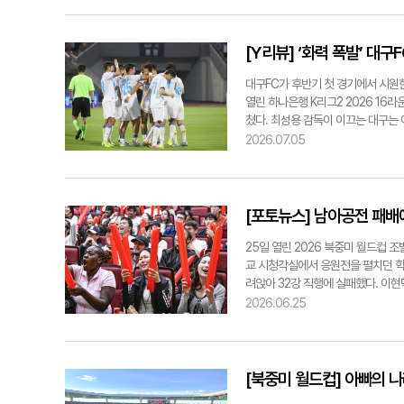
능하다. 한편, 이번 홈경기에선 대구
이며, 경기 전 선수단을 격려하고 시
[Y리뷰] ‘화력 폭발’ 대구
대구FC가 후반기 첫 경기에서 시원
열린 하나은행 K리그2 2026 16
쳤다. 최성용 감독이 이끄는 대구는
다. 전반 27분 '리빙 레전드' 세
2026.07.05
감아차기 슈팅이 시원하게 골문을 갈
반에도 대구FC의 화력은 계속됐다.
벌렸다. 대구가 승기를 굳히는 결정
이어 후반 27분 한종무, 후반 28
[포토뉴스] 남아공전 패배
하지만, 경기는 무실점으로 끝나지 
에 나선 것. 물론, 대구의 화력을 
25일 열린 2026 북중미 월드컵
는 홈경기에서 다시 한번 승리에 도전
교 시청각실에서 응원전을 펼치던 학
진실기자 know@yeongnam.co
려앉아 32강 직행에 실패했다. 이현덕
2026.06.25
[북중미 월드컵] 아빠의 나