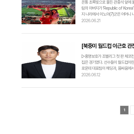
온통 초록빛으로 물든 관중석 앞에 
림의 아버지가 'Republic of K
지 나라에서 이노아(7)군은 어머니 
컵 조별리그 A조 한국과 멕시코의 
2026.06.21
운집했다. 북소리와 박수, 노랫소리
다. 멕시코 변호사 이그나시오 로살레스
다. 현재 멕시코시티에 사는 이들에
날이었다. 이그나시오씨는 멕시코 팀
[북중미 월드컵 이근호 관전
으로 향했다. 대구에서 태어나 자란
을 입고 나왔다. 스타디움 안은 개최
▷홍명보호가 조별리그 첫 판 체코전에
러를 치켜 들었다. 이씨는 " 멕시코
집은 경기였다. 선수들이 월드컵이란
더 뭉클했다"며 "대구에서 자란 제게
로운데 대표팀이 헤딩과, 몸싸움에서 
노아는 "한국 유니폼을 입고 엄마 
대로, 신예는 신예대로 맡은 역할을
2026.06.12
은 멕시코에서 시작됐다. 서구 비산
선수가 네 번째 월드컵이라는 대기록
사람은 함께 봉사하며 가까워졌다. 
비를 끌고 다닌 덕에 황인범, 오현규
멕시코는 생활터전이다. 이그나시오씨
지 체코를 어렵게 만드는 역할을 해냈
개의 언어와 문화를 접하고 있는 셈
승골을 터뜨린 오현규 선수의 활약이
이자, 우리 가족에게도 소중한 곳"이
었다. 4년 전 월드컵에선 등번호 없
"아이에게 한국과 멕시코 중 어느 한
으로 경기에서도 기대가 크다." ▷'
1
면 좋겠다"고 했다. 강승규기자 kang
실수도 없었다. 황희찬은 후반에 들
시도한 점을 칭찬하고 싶다." ▷다
나오는데다 워낙 활동량이 많은 팀이