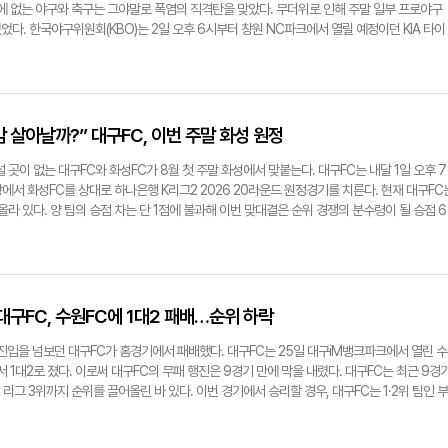
해를 받게 돼 안타깝다"고 말했다. 노진실기자 know@yeongnam.com
의미한 볼 돌리기가 이어지는 아쉬운 장면이 연출됐다. 대구는 총 10개의 슈팅을 시도했으나 
밖에 없는 야구와 축구는 그야말로 폭염의 직격탄을 맞았다. 무더위로 인해 주말 일부 프로야구
화성은 총 13개의 슈팅 중 9개가 유효슈팅이었다. 최근 경기에서 대구는 연일 점유율·슈팅 수
다. 한국야구위원회(KBO)는 2일 오후 6시부터 창원 NC파크에서 열릴 예정이던 KIA 타이
 연출해왔다. 지난달 26일 수원FC와의 경기에서도 대구는 점유율 57%로, 수원FC(42%)
취소됐다고 밝혔다. 창원 경기는 전날도 폭염으로 열리지 못해, 이틀 연속 취소가 됐다. 같은
도 14개로 수원FC(13개)보다 많았다. 그에 반해 대구의 유효슈팅은 4개로 수원FC(8개)의 절
이온즈-롯데 자이언츠 경기는 30분 늦게 시작한다. 앞서 지난 1일, KBO는 폭염 특보가 내려
도 대구는 1대2로 쓰라린 패배를 당했다. 당시 최성용 감독은 슈팅 문제와 관련 "슈팅에 대해 
 경기, 창원의 KIA 타이거즈-NC 다이노스 경기를 취소했다. KBO 측은 "부산, 창원 지역
 선수들과 소통할 것"이라고 밝힌 바 있다. 이날 승리로 3연승을 달린 화성은 승점 34점(10
시작 시간에도 37도 이상 기온이 지속된다는 예보에 따라 취소를 결정했다"고 설명했다. 지
충 뛰어오르며 본격적인 상위권 경쟁에 불을 지폈다. 반면 순위 싸움의 분수령에서 일격을 당한 
탄력적으로 운용하기로 했다. 이에 따라 국내 유일의 돔구장인 서울 고척스카이돔을 제외한 모
감 살아날까?” 대구FC, 이번 주말 화성 원정
에 머물렀다. 2연패 수렁에 빠진 대구FC로서는 득점력 빈곤을 해결할 공격진의 세밀함 향상과
 구단의 경기 관리인이 협의해 경기 시작 시간을 예정보다 최대 1시간까지 늦출 수 있도록 했
복이 무엇보다 시급해졌다. 앞선 인터뷰에서 최 감독은 "승격이라는 목표를 잊은 적이 없다"
역에서는 안전을 고려해 경기 지연 개시를 포함해 취소 여부도 적극 검토한다. 프로축구 경기
 곳이 없는 대구FC와 화성FC가 8월 첫 주말 화성에서 맞붙는다. 대구FC는 내달 1일 오후 7
서 팀 분위기를 어떻게 추스르고 반등의 발판을 마련할지 귀추가 주목된다. 대구는 오는 7일
국적으로 손꼽히는 더운 도시 대구에서는 이번 여름 축구 경기를 하는 것도, 보는 것도 모두 힘
서 화성FC를 상대로 하나은행 K리그2 2026 20라운드 원정경기를 치른다. 현재 대구FC
 원정 경기를 치른다. 노진실기자 know@yeongnam.com
하 대팍)에서 열린 두 번의 경기 모두 푹푹 찌는 듯한 무더위 속에 진행이 됐다. 지난달 11일 
 올라 있다. 양 팀의 승점 차는 단 1점에 불과해 이번 맞대결은 순위 경쟁의 분수령이 될 승점 6
도까지 올랐으며, 지난달 25일에도 경기장 기온이 35도에 육박하는 무더위가 이어졌다. 그런
홈에서 수원FC에 패하며 리그 9경기 무패 행진을 마감했다. 최성용 감독 체제 이후 상승세를
만큼은 아니지만, 관중들에게도 찜통 더위가 힘겨워 보였다. 지난달, 이른 오후부터 대팍을
 핵심 선수들의 공백과 주전들의 체력 부담 가중으로 최근 다소 주춤한 모습을 보이고 있다. 
카페나 편의점 등에서 더위를 피하며 경기를 기다리는 모습이었다. 경기를 치르는 저녁 시간에
속에 축구장을 찾은 시민들의 열띤 응원에도 불구하고 대구는 상대 팀에 1대2로 지고 말았다.
장에선 틈틈이 장내 방송을 통해 "관중들은 무더운 날씨로 인한 온열질환 발생 시 가까운 안전
려운 흐름 속에 경기를 풀어나갔고, 이후 만회골을 노렸지만 끝내 격차를 좁히지 못했다. 이번
 섭취도 많이 해달라"고 안내했다. 시민들은 저마다 휴대용 선풍기와 부채, 아이스박스 등 무
C의 수비와 공격력이 얼마나 회복되느냐 여부가 승패를 가를 것으로 보인다. 최근 대구는 수
 대구FC, 수원FC에 1대2 패배…순위 하락
 흐르는 땀을 막지는 못했다. 지난달 25일 대팍에서 만난 시민 장민규(44)씨는 "초등학생 아
모습을 보이고 있기 때문이다. 이에 대해 대구FC 측은 "세징야와 에드가의 빈자리가 이어지면
원하기 위해 축구장을 찾았는데, 더워도 너무 덥다"라며 "마치 습식 사우나에서 축구 경기를 
움이 다소 떨어진 상황으로, 다양한 공격 자원들의 활약이 어느 때보다 중요하다"고 분석했다.
' 진입을 넘보던 대구FC가 홈경기에서 패배했다. 대구FC는 25일 대구iM뱅크파크에서 열린 수
 추운 건 참을 수 있었는데, 올여름 더위는 무서운 것 같다. 이런 식의 폭염이면 8월에 경기장
 시간이 길어지며 체력 부담이 이어지고 있는 가운데, 조직적인 수비와 집중력을 바탕으로 실
 1대2로 졌다. 이로써 대구FC의 무패 행진은 9경기 만에 막을 내렸다. 대구FC는 최근 9경
 고개를 내저었다. 한편, 이달 개최되는 '2026 대구세계마스터즈육상경기대회'를 앞두고도 
. 골키퍼 한태희가 선방을 펼치고 있지만, 대구는 상대에 골문을 내주는 각종 변수에 더욱 치
 리그 3위까지 순위를 끌어올린 바 있다. 이번 경기에서 승리할 경우, 대구FC는 1·2위 팀인 부
달 30일 열린 대회 준비상황 최종 보고회에서 대구시는 폭염 대응과 안전관리 대책 등을 중점
경기에서도 대구가 너무 빨리 선제골을 빼앗기는 바람에 경기 내내 전술이 꼬이는 상황이 벌어
에 따라 2위권 진입도 노려볼 수 있었지만 결과적으로 실패했다. 승격을 향한 순위 싸움에서
gnam.com
재진과 만나 "선수들이 슈팅에 대해 좀 더 자신감과 판단력을 가질 수 있도록 소통할 것"이라
 결과는 대구 팬들에게 더욱 아쉬움이 크다. 주말 경기의 여파로 대구FC의 순위는 5위까지 