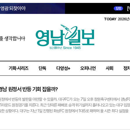
옛 영광 되찾아야
[
칼럼
TODAY
2026년 
를 생각합니다
기획·시리즈
단독
다양성+
오피니언
사회
정
 경남 원정서 반등 기회 잡을까?
원정에서 반등의 발판을 마련할 수 있을까. 대구FC가 오는 7일 오후 창원축구센터에서 경남F
 21라운드 원정경기를 치른다. 최근 잇따른 패배로 승격 위기설까지 흘러나오고 있는 대구 입장
한 상황이다. 대구는 지난 1일 진행된 화성FC 원정에서 1대5로 패하며 올 시즌 최다 실점을
이 끊긴 뒤 최근 3경기 연속 승리를 거두지 못하며 리그 6위까지 내려앉았다. 그 전까지 대
, 리그 순위를 3위까지 끌어올리는 등 승승장구했다. 하지만 최근 연이은 부진 속에 대구는 
재 대구의 가장 시급한 과제는 수비 안정이다. 대구는 최근 경기에서 잇따른 경기 초반 실점으