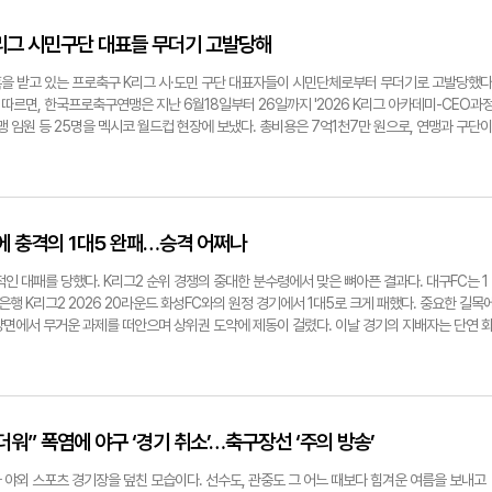
피스 실점이 좀 일찍 나왔기 때문에, 전술적으로 당초 생각했던 계획대로 풀리지 않았다." 지
1대2로 패한 뒤 대구의 최성용 감독이 분석한 패인이다. 그의 말대로 너무 일찍 대구의 골문이 
리그 시민구단 대표들 무더기 고발당해
가 있는 상대 쪽으로 기우는 패턴이 반복됐다. 가장 최근에 치른 화성FC와의 경기에서도 상대
 이 때문에 이번 경기에서는 경기 초반 집중력을 유지하며 안정적인 수비를 바탕으로 흐름을 가
을 받고 있는 프로축구 K리그 시·도민 구단 대표자들이 시민단체로부터 무더기로 고발당했다
한 공격 전개에서도 마무리가 아쉬운 문제점을 노출한 만큼, 다양한 공격 자원의 활약과 결정
따르면, 한국프로축구연맹은 지난 6월18일부터 26일까지 '2026 K리그 아카데미-CEO과
에서 대구는 점유율은 상대적으로 높은 반면, 유효슈팅 비율은 떨어지는 모습을 보여왔다. 대
 연맹 임원 등 25명을 멕시코 월드컵 현장에 보냈다. 총비용은 7억1천7만 원으로, 연맹과 구단이
가능성에 기대를 걸고 있다. 박인혁은 지난 경기에서 시즌 2호골을 터뜨리며 득점 감각을 끌어
월드컵 세 경기 참관이었고, 일정에는 세계적 휴양지 캉쿤 2박(1인당 210만원)이 포함돼 있
시 다시 출전 명단에 이름을 올리며 복귀 기대감을 높이고 있다. 상대 경남FC는 현재 6승 7
 공문 일정표에 기재되지 않았다는 게 의원실 측의 설명이다. 참가 21개 구단 중 11곳이 지자체
 있다. 순위는 대구보다 낮지만 최근 5경기에서 2승 3무를 기록하며 상승세를 이어가고 있다. 특
다. 이들 구단 관계자 상당수가 이코노미석이 아닌 비즈니스석을 이용한 것에 대한 문제가 제
주고 있어 방심할 수 없는 상대다. 최전방에서는 김현오가 꾸준한 활동량과 득점력을 앞세워
(강원·경남·김포·대구·부천·성남·안산·안양·인천)에서 대표자 1인당 1천592만4천원의 비즈니스
박과 빠른 전환도 경계해야 할 부분이다. 대구는 지난 5월 경남과의 시즌 첫 맞대결에서는 경
 의원실은 밝혔다. 민생경제연구소와 검사를 검사하는 변호사 모임은 시·도민 구단 9곳의 비
C에 충격의 1대5 완패…승격 어쩌나
구FC가 경남 원정에서 승점 3점을 가져오면 다시 상위권 경쟁의 불을 지필 수 있다. 승격을 위
금으로 운영되는 법인의 자금을 성실히 관리할 업무상 임무를 위배해 재산상 이익을 취하고 각
이번 경남전 승리가 반드시 필요한 상황, 선수들의 발끝에 대구FC의 운명이 달렸다. 한편, 
고 판단했다. 이에 따라 민생경제연구소, 검사를 검사하는 변호사 모임은 각 구단 대표자를 
인 대패를 당했다. K리그2 순위 경쟁의 중대한 분수령에서 맞은 뼈아픈 결과다. 대구FC는 1
된다. 한국프로축구연맹은 최근 계속되는 폭염에 따라 K리그1 22라운드 전 경기(5경기)와 K
체 보조금 관리에 관한 법률 위반 등 혐의로 경찰청에 고발했다. 피고발인에는 대구FC 단장을
 K리그2 2026 20라운드 화성FC와의 원정 경기에서 1대5로 크게 패했다. 중요한 길목
킥오프 시간을 기존 오후 7시 30분에서 오후 8시로 변경한다고 6일 밝혔다. 선수와 관중, 현장
경남FC 대표이사, 부천FC 단장, 성남FC 대표이사, 안산 그리너스 단장, FC안양 단장, 인천 유
 양면에서 무거운 과제를 떠안으며 상위권 도약에 제동이 걸렸다. 이날 경기의 지배자는 단연 
 따라 K리그1 22라운드 안양-대전(안양종합운동장), 부천-광주(부천종합운동장), 김천-서울
로 파악된다. 조국혁신당 김재원 의원은 "선수와 유소년을 위해 쓸 예산은 부족하다면서 구단
 만에 선제골을 터뜨리며 포문을 연 플라나는 전반 40분과 후반 15분에 연이어 대구의 골망을
드컵경기장), 포항-울산(포항스틸야드) 등 5경기는 모두 8일 오후 8시에 킥오프한다. 또 K리
 시민 혈세를 아끼지 않았다. 이는 단순한 도덕적 해이가 아니라 공공재산을 사적으로 낭비
 19분에는 페널티킥까지 침착하게 성공시키며 홀로 4골을 몰아쳤다. 전반 추가시간 제갈재민
롯해 충남아산-안산(이순신종합운동장), 김포-충북청주(김포솔터축구장), 화성-이랜드(화성종합
는 이어 "수사기관은 9개 구단의 여비규정과 결재 과정, 출장비 재원, 칸쿤 일정의 결정 경위
서 5골의 골 잔치를 즐겼다. 전반에만 3골을 내준 대구FC는 후반 시작과 동시에 선수 교체
장), 용인-부산(용인미르스타디움·이상 7일), 파주-수원FC(파주스타디움), 성남-천안(탄천
 명확히 밝혀야 한다"고 지적했다. 이와 관련해 대구FC 측은 영남일보에 "안타깝다"는 입장
7분 박인혁이 헤더로 한 골을 만회하며 추격의 불씨를 살려보려 했으나, 이미 크게 벌어진 점수
 8시에 시작한다. 노진실기자 know@yeongnam.com
 여러 상황이 종합적으로 반영돼 시·도민 구단 관계자가 비즈니스석을 이용한 것으로 보인다. 
 경기의 가장 뼈아픈 대목은 '기록'과 '결과'의 철저한 괴리였다. 대구는 이번 경기에서 65
더워” 폭염에 야구 ‘경기 취소’…축구장선 ‘주의 방송’
비즈니스석 이용에 문제는 없는 것으로 안다"라며 "캉쿤 등의 아카데미 일정도 구단에서 관여
킥에서도 7개를 얻어내는 등 기록 면에서는 나쁘지 않은 경기를 펼친 것처럼 보인다. 하지만 
에선 구단 운영 등과 관련한 전문적인 내용의 학습 세미나가 수차례 진행됐고, 실제 구단 운영
 길었지만, 정작 상대 페널티 박스 근처에서의 세밀함이 부족했다는 지적이 나온다. 상대의 수
 야외 스포츠 경기장을 덮친 모습이다. 선수도, 관중도 그 어느 때보다 힘겨운 여름을 보내고