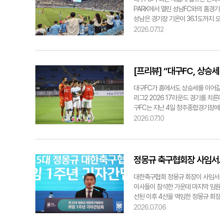
말 대구로 향하고 있다. 노진실기자 k
포가 10개를 얻어낸 반면, 대구는 5
PARK에서 열린 성남FC와의 홈경기
단 멈추게 됐다. 다행히 리그 '9경기
성남은 경기장 기온이 36.1도까지 
진입의 발판을 마련, K리그1 승격을 
이 앞서 나갔다. 성남의 전반 리드는
2026.07.12
격이라는 목표를 잊은 적이 없다"고 
원점으로 돌아갔다. 후반 들어 대구는
점을 추가해 수원삼성을 제치고 리그 
연신 상대 골문 앞을 향했다. 후반 1
구iM뱅크파크에서 수원FC와 홈경기를
간 곳곳에서 활약하며 경기를 이끌었다
골문을 두드렸고 이번에는 적중했다.
[프리뷰] “대구FC, 상승
후 무패 행진을 이어가고 있다. 이번 
재진 질문에 "날씨가 덥기 때문에 공
대구FC가 홈에서도 상승세를 이어갈 수
눠서 상대를 어렵게 해보자는 생각이다
리그2 2026 17라운드 경기를 치
기 때 활약했던 세징야 등 외국인 선
구FC는 지난 4일 청주종합경기장에서
핌, 단레이, 데커스를 집중 투입했다
다. 세징야를 비롯해 이림, 황재원,
2026.07.10
전략적 선수 기용을 통해 득점력을 
"최근에는 공수 모두에서 안정감을 
점을 분석해 집중적으로 훈련할 생각이
다. 이와 함께 새로 합류한 단레이의
버텨서 끈질기게 승리할 수 있도록 
공격진 강화에 나섰다. 단레이는 공
수"라며 "대구FC의 전술적인 부분에
비며 수비진에 지속적인 부담을 주고,
정몽규 축구협회장 사임서…
이는 "데뷔골을 넣게 돼 정말 행복하
최근 6경기 연속 무승으로 주춤하며 
자 know@yeongnam.com
팀인 만큼 방심은 금물이란 지적이 나온
대한축구협회 정몽규 회장이 사임서를
로 성남에 강한 모습을 보여왔다. 축
이사들이 참석한 가운데 마지막 임원회
들을 위해 대구iM뱅크PARK에서는 
선된 이후 4선을 역임한 정몽규 회장
아라' 이벤트와 함께 하프타임에는 
부응했고 때로는 깊은 실망을 안겨드
2026.07.06
은 대구FC 공식 SNS를 통해 확인할
know@yeongnam.com