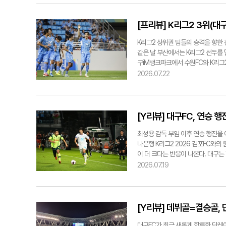
말했다. 이번 경기에선 대구와 엎치락
어졌다. 이날 경기도 경기장 저녁 기
결에서 화성을 상대로 1대0 승리를 
공세를 폈지만, 경기는 대구 쪽에 쉽
만큼, 화성도 시즌을 치르며 조직력
프리조가 올린 크로스를 조진우가 타
[프리뷰] K리그2 3위(대구
제갈재민과 페트로프를 중심으로 한 
한 골이었다. 대구FC의 센터백으로 
공수 전력을 한층 강화했다. 특히, 
나 "(조진우가) 경기 전 준비를 굉
K리그2 상위권 팀들의 승격을 향한 
공격수다. 대구가 전열을 가다듬고 또
늘 경기를 통해 자신감을 찾길 바라고
같은 날 부산에서는 K리그2 선두를 
노진실기자 know@yeongnam.c
비가 헤더 골로 마무리하며 2대0으로
구iM뱅크파크에서 수원FC와 K리그2
수원FC 선수들에게 막히며 골로 연결
팀들의 자리를 위협하며, 상위권 순위
2026.07.22
박인혁, 한종무, 한국영을 한꺼번에 
는다. 현재 대구와 수원FC는 기록 
는 등 계속해서 골문을 두드렸지만,
점도 23점으로 같다. 승패 수도 비
핌이 성공시키며 만회골에 성공했다.
력을 얼마나 끌어올리느냐는 것이다.
기록을 살펴보면, 대구는 점유율 57%
최근 9경기 연속 무패(6승3무) 행진
[Y리뷰] 대구FC, 연승 
그에 반해 대구의 유효슈팅은 4개로 
구는 5대1 대승을 거두며 되살아난 
지 않다"라며 각오를 전했던 대구FC
최근 새롭게 합류한 단레이의 데뷔골에
최성용 감독 부임 이후 연승 행진을 
은 "세트피스 실점이 좀 일찍 나왔기
수 기용을 전략적으로 해서 상대를 어
나은행 K리그2 2026 김포FC와의
들이 후반전 마지막 20~30분에 보
이 적중하면서 후반 역전골이 터질 수
이 더 크다는 반응이 나온다. 대구는
슈팅에 대해서도 좀 더 자신감과 판
지난 18일 김포솔터축구장에서 열린 
교한 크로스를 박인혁이 선제골로 연결
2026.07.19
know@yeongnam.com
시간 동점골을 허용하면서 아쉬움이 큰
전개에서 다소 답답한 모습을 보이며
리를 위한 가장 큰 관건이 될 전망이
차 김포FC 쪽으로 넘어가는 듯했다.
얼마나 활약할지 여부가 이번 경기 
아슬아슬한 한 점 차 리드를 지켜내
기에서 5대0으로 완승을 했다. 당시
로 인해 경기는 1-1 무승부로 종료
[Y리뷰] 데뷔골=결승골,
원에서 펼쳐진 맞대결에서 2대2로 무승
이날의 아쉬운 경기 진행 상황은 기록
권 경쟁이 그 어느 때보다 치열하다.
도 대구는 11개에 그쳐 김포(26개)
대구FC가 최근 새롭게 합류한 단레이