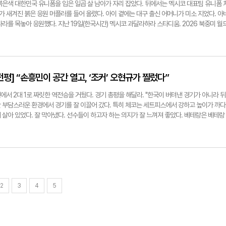
붉은색 대한민국 유니폼을 입은 일곱 살 남아가 자리 잡았다. 뒤에서는 멕시코 대표팀 유니폼 
orea'가 새겨진 붉은 응원 머플러를 들어 올렸다. 아이 곁에는 대구 출신 어머니가 미소 지었다. 아
나라를 목놓아 응원했다. 지난 19일(한국시간) 멕시코 과달라하라 스타디움. 2026 북중미 월
경기가 열린 이곳은 킥오프 전부터 축제장을 방불케 했다. 경기장 주변엔 국기를 든 현지 팬들
가 뒤섞인 스타디움 한쪽에서 붉은 유니폼을 입은 아이 등 세 식구 모습이 연신 방송화면에 잡
 카사스씨(41), 대구 서구 비산동 출신 이현미씨(40), 그리고 두 사람의 아들 이노아군(7)
게 이날 매치는 단순한 경기가 아니었다. 아버지 뿌리와 어머니 고향이 같은 경기장에서 마주
을 상징하는 초록색 유니폼을 입고 관중석에 앉았다. 이현미씨 마음은 자연스레 대한민국 쪽
평] “손흥민이 공간 열고, ‘조커’ 오현규가 찔렀다”
 그에게 태극마크는 고향을 떠올리게 했다. 아들 노아도 이날 어머니의 나라를 상징하는 붉은 
국을 향한 열기로 뜨거웠다. 그 속에서 노아는 어머니 곁에 섰고, 아버지는 붉은 악마 응원 머
서 2대 1로 짜릿한 역전승을 거뒀다. 경기 총평을 해달라. "한국이 버텨낸 경기가 아니라 뒤
에서 한국 대표팀 경기를 직접 보는 것만으로도 특별했는데, 아이가 붉은 유니폼을 입고 함께해
 부담스러운 환경에서 경기를 잘 이끌어 갔다. 특히 체코는 세트피스에서 강하고 높이가 까다
 한국은 늘 그리운 고향이다. 아들이 그 뿌리를 자연스럽게 느끼는 것 같아 뜻깊었다"고 했다.
살아 있었다. 잘 막아냈다. 선수들이 하고자 하는 의지가 잘 느껴져 좋았다. 베테랑은 베테랑
나라를 응원해서 좋았다"며 "멕시코도 아빠 나라라서 좋다"고 했다. 이씨와 이그나시오씨의 인
 해낸 경기였다. 특히 교체카드를 잘 써서 경기의 흐름을 변화시킨 게 인상적이었다" ▷손흥민
동에 살던 이씨는 어학연수 중 현지 봉사활동에 참여했다. 그곳에서 이그나시오씨를 만났고, 
을 썼지만 아쉽게 골은 기록하지 못하고 후반 중반에 교체됐다. "손흥민 선수가 앞에서 체코 
2016년 결혼한 이들은 이후 멕시코시티에 정착해 가정을 꾸렸다. 요식업에 종사하는 이씨에
 선수에게 공간이 열렸다는 분석이 많다. 골을 넣지 못했지만 경기력은 좋았다. 전반 교체 전까
에게 대한민국은 아내의 고향이자, 아들이 이어받은 또 하나의 뿌리다. 노아는 자연스레 두
다고 생각한다. 몸상태도 좋았고 팀 내에서 손흥민의 긍정적 역할은 여전했다. " ▷후반에 결
이다. 이그나시오씨는 "아들이 한국을 응원하는 모습이 전혀 낯설지 않았다. 한국은 아내의 나
 대단했다. 결정력과 움직임은 어떻게 평가하는가. "선수들이 지친 상황에서 에너지를 불어넣
라며 "멕시코와 한국이 월드컵에서 만난 날을 함께 기억할 수 있어 기쁘다"고 했다. 이현미씨
는 자원이었던 점, 오늘 고열로 컨디션이 안 좋았던 점을 생각하면 여러모로 축하하고 싶다. 앞
쪽만 선택하라고 말하고 싶지는 않다"며 "두 나라의 언어와 문화를 모두 소중히 여기며 자랐으
대구의 아들' 이한범이 깜짝카드로 출전했는데. "월드컵 첫 경기에서 안정적 라인을 잘 구축했다
2
3
4
5
@yeongnam.com
어와 속도를 높이면서 팀에 강한 에너지를 선사했다. 선수들이 지친 상황에서 과감한 드리블을
음 경기인 멕시코전에서 홍명보호가 경계해야 할 점은. "멕시코는 홈팬들의 일방적인 응원을 업
다. 압박이 거셀 것이다. 대표팀도 기본적으로 상대의 큰 활동량에 어떻게 맞대응할 것인지 