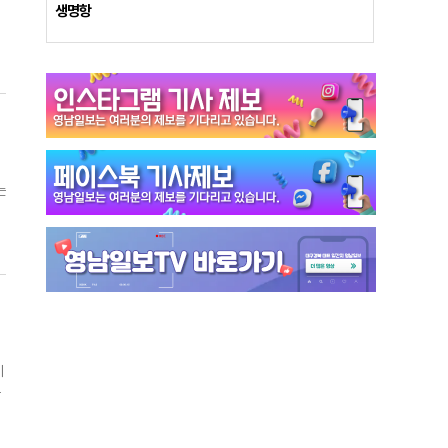
유
생명항
에
좀
에
승
난
대
든
,
고
장
는
경
지
도
요
더
비
보
점
기
폭
졌
고
떨