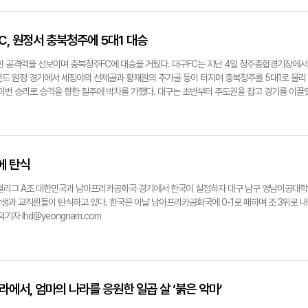
FC 새 구단주인 추경호 대구시장이 대구iM뱅크PARK를 방문해 팬들에게 첫 인사를 전할 예
축에도 나설 계획이다. 노진실기자 know@yeongnam.com
FC, 원정서 충북청주에 5대1 대승
한 공격력을 선보이며 충북청주FC에 대승을 거뒀다. 대구FC는 지난 4일 청주종합경기장에서
라운드 원정 경기에서 세징야의 선제골과 황재원의 추가골 등이 터지며 충북청주를 5대1로 물리
 이번 승리로 승격을 향한 질주에 박차를 가했다. 대구는 초반부터 주도권을 잡고 경기를 이끌
징야의 선제포가 골문을 가르며 기선 제압에 성공했다. 상대의 수비를 맞고 굴절된 공을 노린 오른
랐다. 이어 전반 44분 이림의 추가골이 터지면서 대구는 2대0으로 전반전을 마무리했다. 후
 후반 10분, 측면 수비수 황재원이 날카로운 발끝으로 추가골을 터뜨리며 스코어를 3대0까지
적인 골이었다. 황재원은 이날 경기에서 1골 1도움을 기록하며 공수 양면에서 맹활약을 펼쳤다
분 김주공의 연속 골이 나오면서 대구는 한 경기 5골을 뽑아내며 원정 팬들을 환호하게 만들었다
에 탄식
못해 팬들에게 약간의 아쉬움을 남겼다. 충북청주의 가르시아가 후반 추격골을 터뜨리며 만회
막기엔 역부족이었다. 이날 경기는 5대1이라는 대구의 압도적인 승리로 마무리됐다. 한편, 대구F
 조별리그 A조 대한민국과 남아프리카공화국 경기에서 한국이 실점하자 대구 남구 영남이공대학
한다. 대구는 오는 11일 대구iM뱅크파크에서 성남FC와 17라운드 맞대결을 펼칠 예정이다. 
생과 교직원들이 탄식하고 있다. 한국은 이날 남아프리카공화국에 0-1로 패하며 조 3위로 내
m
기자 lhd@yeongnam.com
라에서, 엄마의 나라를 응원한 일곱 살 ‘붉은 악마’