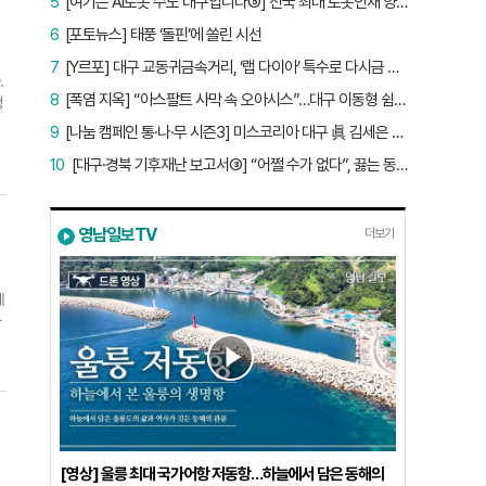
5
[여기는 AI로봇 수도 대구입니다⑤] 전국 최대 로봇인재 양성소…“대구산업 맞춤형 교육과정 만들자”
난
6
[포토뉴스] 태풍 ‘돌핀’에 쏠린 시선
뚫
7
[Y르포] 대구 교동귀금속거리, ‘랩 다이아’ 특수로 다시금 활기…“반짝 인기 의존 않는 지속 가능 성장 동력 마련해야”
져
.
8
[폭염 지옥] “아스팔트 사막 속 오아시스”…대구 이동형 쉼터 버스 ‘북적’, 지하철역도 ‘바글’
력
정
구
9
[나눔 캠페인 통·나·무 시즌3] 미스코리아 대구 眞 김세은 “내가 받은 응원, 다음 사람에게”
었
10
[대구·경북 기후재난 보고서③] “어쩔 수가 없다”, 끓는 동해…‘절멸 위기’ 경북 수산업
무
석
남
영남일보TV
더보기
폭
업
에
화
그
의
를
종
을
일
%
할
실
비
[영상] 울릉 최대 국가어항 저동항…하늘에서 담은 동해의