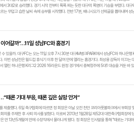
now@yeongnam.com
개에 그쳤다. 파울은 김포가 5개, 대구가 13개였다. 한편, 대구FC의 연승 행진은 '3연승'에서 
에서 3대2로 승리했다. 경기 시작 전부터 푹푹 찌는 듯한 대구의 폭염이 기승을 부렸다. 대구
 무패 행진(6승 3무)'은 이어가고 있다. 대구는 최 감독 부임 이후 가파른 상승세를 타며 상위권
오르는 무덥고 습한 날씨 속에 승부를 시작했다. 전반 17분, 베니시오가 선제골을 뽑아내며 성
노리고 있다. 최 감독은 지난 11일 홈경기를 앞두고 취재진을 만나 "우리 팀은 변하고 있고, 승
 오래가지 않았다. 7분 뒤인 전반 24분, 김주공의 페널티킥이 득점으로 이어지며 승부는 1대1
강조한 바 있다. 대구는 김포와의 경기에서 비기면서 승점 3점을 놓쳤다. 다만, 무승부로 승점 
 성남 이정빈에게 또 한 골을 내줬다. 2대1로 뒤지는 상황에서 대구는 추가골을 터트리기 위
2위로 올라섰으며, 1위 부산아이파크를 승점 4점 차로 추격 중이다. 대구FC는 오는 25일 대
2분, 류재문의 골이 터지며 대구와 성남은 2대2 동점이 됐다. 후반에 투입된 단레이는 남은 시
 치른다. 노진실기자 know@yeongnam.com
. 한차례 슛이 성남 골키퍼에 막혔던 단레이는 후반 45분, 데커스의 공을 이어받아 또 다시
 단레이의 이 골은 선수 개인의 데뷔골이자 대구의 결승골이 됐다. 대구는 최성용 감독 체제 
세 이어갈까”…11일 성남FC와 홈경기
경기에서도 최 감독의 전술은 맞아 떨어졌다. 최 감독은 경기 전 '스타팅 멤버 컨셉'을 묻는 취
간을 잘 활용해야 한다. 각 선수별로 기술적인 부분을 고려했다"며 "또 전·후반을 전략적으로 
 있을까. 대구FC는 오는 11일 오후 7시 30분 대구iM뱅크PARK에서 성남FC와 하나은행 
"라고 말했다. 이날 대구의 선발진은 외국인 선수 없이 전원 국내 선수로 구성됐다. 지난 경
른다. 이번 성남전은 월드컵 휴식기 이후 한 달여 만에 열리는 홈경기다. 최성용 감독이 이끄는 
수의 이름은 보이지 않았다. 전반 경기가 동점으로 팽팽하게 끝이 났고, 후반 들어 대구는 세라
 열린 하나은행 K리그2 2026 16라운드 원정 경기에서 충북청주에 5대1 대승을 거둔 바 
. 그들은 후반 대구의 공격에 활기를 더했고, 결국 마지막 역전골을 성공 시켰다. 전·후반을 나
 한종무, 김주공까지 다섯 명이 고르게 득점하며 다양한 공격 루트를 보여줬다. 대구FC 구단측
높이겠다는 최 감독의 구상은 결국 통했다. 최 감독은 경기 후 인터뷰에서 "경기에서 미흡했던
찾아가며 조직력을 끌어올리고 있지만, 경기 막판 집중력 유지가 과제로 남아 있다"고 분석했
다. 우리 팀은 변하고 있고, 승격이라는 목표를 잊은 적이 없다"며 "어려운 고비가 있더라도
 활약 여부도 관심을 모은다. 대구FC는 최근 브라질 국적의 공격수 단레이를 영입하며 후반기
노력하겠다"고 말했다. 데뷔전을 치른 단레이에 대해선 "경기를 대하는 태도가 워낙 좋은 선
중볼 경합과 몸싸움에 강점을 지닌 공격수다. 최전방에서 많은 활동량으로 공격 진영 전반을 
 좀 더 적응한다면 더욱 파괴력 있는 선수가 될 것"이라고 기대했다. 이날 결승골을 넣은 단레
 연계 플레이 능력 또한 뛰어나 팀 공격 전개에 기여할 수 있는 자원으로 평가된다. 성남FC
“때론 기대 부응, 때론 깊은 실망 안겨”
다. 좋은 시즌을 보내기 위해 최대한 빨리 적응하려 노력 중이다"라고 소감을 전했다. 노진실
리그 11위에 머물러 있고, 득점력에서도 하위권에 위치해 있다. 그러나 수비 조직력이 탄탄한
다. 양 팀은 2022년 이후 약 4년 만에 맞대결을 펼친다. 대구는 최근 10경기에서 6승 4무
 제출했다. 6일 축구협회에 따르면 정 회장은 이날 오전 천안 코리아풋볼파크에서 부회장 
구 팬들은 상승세를 탄 대구FC의 활약에 기대감을 나타내고 있다. 오랜만에 경기장을 찾는 팬
의를 주재한 후 사퇴 의사를 밝혔다. 이로써 2013년 1월28일 제52대 대한축구협회장에 
경기 전 선수단 팬 사인회와 그라운드 오픈 등 다양한 프로그램을 선보인다. '행운의 7초를 잡
은 만 13년5개월여 만에 수장직에서 물러나게 됐다. 정 회장은 인사말을 통해 "때로는 기대
티웨이항공, 팬스타크루즈, 이월드 경품 추첨이 이어질 예정이다. 자세한 이벤트 라인업과 내
리기도 했으며, 모든 부족함과 과오는 오롯이 저의 책임"이라고 밝혔다. 노진실기자
 수 있다. 11일 성남전 홈경기 예매는 티켓링크 웹사이트 및 앱, 경기 당일 현장 매표소에서 가