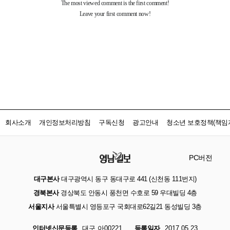
회사소개
개인정보처리방침
구독신청
광고안내
청소년 보호정책(책임자
PC버전
대구본사
대구광역시 동구 동대구로 441 (신천동 111번지)
경북본사
경상북도 안동시 풍천면 수호로 59 우대빌딩 4층
서울지사
서울특별시 영등포구 국회대로62길21 동성빌딩 3층
인터넷신문등록
대구 아00221
등록일자
2017.05.23