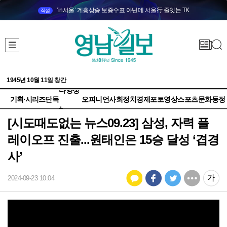
‘in서울’ 계층상승 보증수표 아닌데 서울行 줄잇는 TK
직설
1945년 10월 11일 창간
다양성
기획·시리즈
단독
오피니언
사회
정치
경제
포토
영상
스포츠
문화
동정
+
[시도때도없는 뉴스09.23] 삼성, 자력 플
레이오프 진출...원태인은 15승 달성 ‘겹경
사’
2024-09-23 10:04