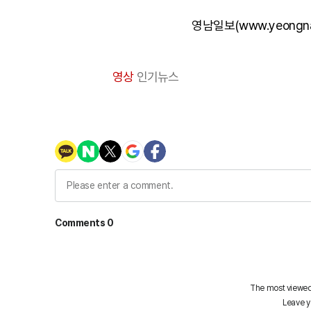
영남일보(www.yeongn
영상
인기뉴스