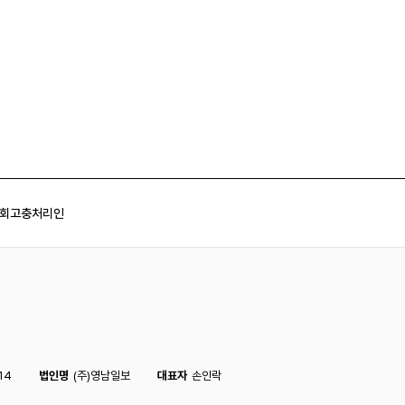
회
고충처리인
14
법인명
(주)영남일보
대표자
손인락