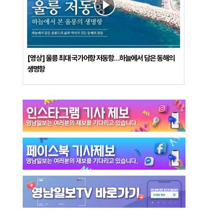
[영상] 울릉 최대 국가어항 저동항…하늘에서 담은 동해의
생명항