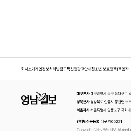
회사소개
개인정보처리방침
구독신청
광고안내
청소년 보호정책(책임자 :
대구본사
대구광역시 동구 동대구로 44
경북본사
경상북도 안동시 풍천면 수호
서울지사
서울특별시 영등포구 국회대로
인터넷신문등록
대구 아00221
Copyright ⓒ by 영남일보, All right 