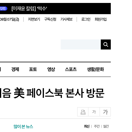
[이재윤 칼럼] ‘떡수’
칼럼
08월 07일(금)
지면보기
구독신청
기사제보
로그인
회원가입
치
경제
포토
영상
스포츠
생활/문화
 처음 美 페이스북 본사 방문
인쇄
글자작게
글자크게
많이 본 뉴스
최신
주간
월간