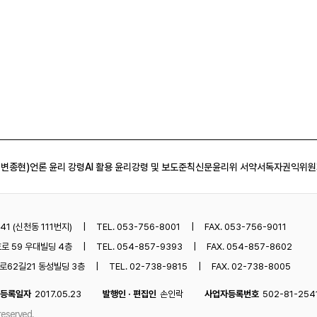
 변종현)
언론 윤리 강령
AI 활용 윤리강령 및 보도준칙
신문윤리위 서약서
독자권익위원
1 (신천동 111번지)
TEL. 053-756-8001
FAX. 053-756-9011
로 59 우대빌딩 4층
TEL. 054-857-9393
FAX. 054-857-8602
62길21 동성빌딩 3층
TEL. 02-738-9815
FAX. 02-738-8005
등록일자
2017.05.23
발행인 · 편집인
손인락
사업자등록번호
502-81-254
reserved.