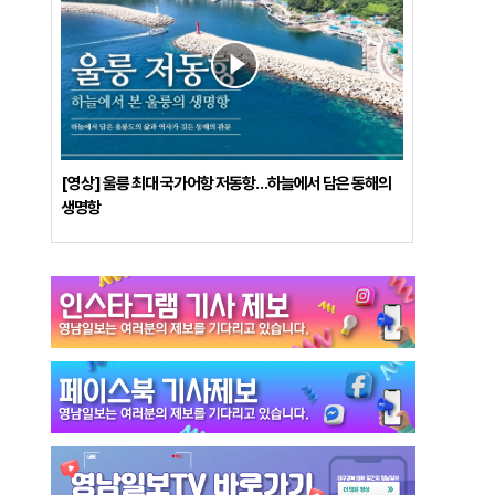
[영상] 울릉 최대 국가어항 저동항…하늘에서 담은 동해의
생명항