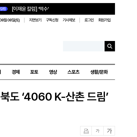
[이재윤 칼럼] ‘떡수’
칼럼
08월 08일(토)
지면보기
구독신청
기사제보
로그인
회원가입
치
경제
포토
영상
스포츠
생활/문화
도 ‘4060 K-산촌 드림’
인쇄
글자작게
글자크게