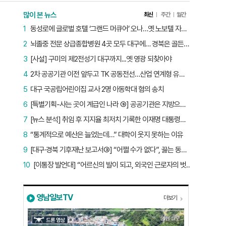
많이 본 뉴스
최신
주간
월간
1
동성로에 글로벌 호텔 ‘그랜드 머큐어’ 오나…옛 노보텔 자리 사무실 개설
2
뇌졸중 전문 상급종합병원 4곳 모두 대구에… 경북은 골든타임 사각지대
3
[사설] 구미의 제2전성기 대구까지...옛 영광 되찾아야
4
2차 공공기관 이전 앞두고 TK 공동전선…산업 연계형 유치 승부수
5
대구 국공립어린이집 교사 2명 아동학대 혐의 송치
6
[특별기획-사는 곳이 계급인 나라 ⑨] 공공기관은 지방으로 왔지만, 그들이 사는 곳은 서울이었다
7
[뉴스 분석] 취임 후 지지율 최저치 기록한 이재명 대통령…왜?
8
“통계적으로 예산은 늘었는데…” 대학이 웃지 못하는 이유
9
[대구·경북 기후재난 보고서③] “어쩔 수가 없다”, 끓는 동해…‘절멸 위기’ 경북 수산업
10
[이통장 발언대] “어르신의 발이 되고, 외국인 근로자의 벗이 되고”…박상철 이장의 ‘사람 농사’
영남일보TV
더보기