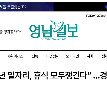
 서울行 줄잇는 TK
TODAY
2026년 
를 생각합니다
기획·시리즈
단독
다양성+
오피니언
사회
정
 일자리, 휴식 모두챙긴다” …경북