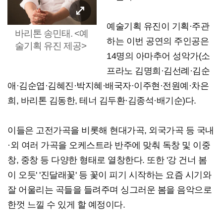
예술기획 유진이 기획·주관
바리톤 송민태. <예
하는 이번 공연의 주인공은
술기획 유진 제공>
14명의 아마추어 성악가(소
프라노 김명희·김선례·김순
애·김순엽·김혜진·박지혜·배국자·이주현·전원예·차은
희, 바리톤 김동한, 테너 김두환·김종석·배기순)다.
이들은 고전가곡을 비롯해 현대가곡, 외국가곡 등 국내
·외 여러 가곡을 오케스트라 반주에 맞춰 독창 및 이중
창, 중창 등 다양한 형태로 열창한다. 또한 '강 건너 봄
이 오듯' '진달래꽃' 등 꽃이 피기 시작하는 요즘 시기와
잘 어울리는 곡들을 들려주며 싱그러운 봄을 음악으로
한껏 느낄 수 있게 할 예정이다.