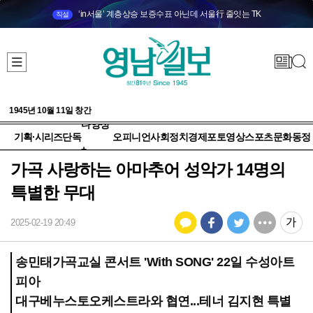
‘in서울’ 계층상승 보증수표 아닌데 서울行 줄잇는 TK
직설
1945년 10월 11일 창간
다양성
기획·시리즈
단독
오피니언
사회
정치
경제
포토
영상
스포츠
문화
동정
+
가곡 사랑하는 아마추어 성악가 14명의
특별한 무대
2025-02-19 20:49
송민태가곡교실 콘서트 'With SONG' 22일 수성아트
피아
대구베누스토오케스트라와 협연...테너 김지현 특별