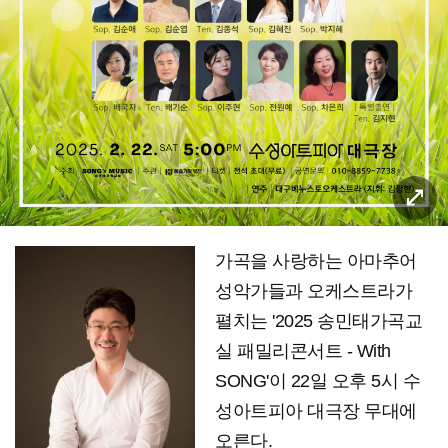
가곡을 사랑하는 아마추어
성악가들과 오케스트라가
펼치는 '2025 송민태가곡교
실 패밀리콘서트 - With
SONG'이 22일 오후 5시 수
성아트피아 대극장 무대에
오른다.