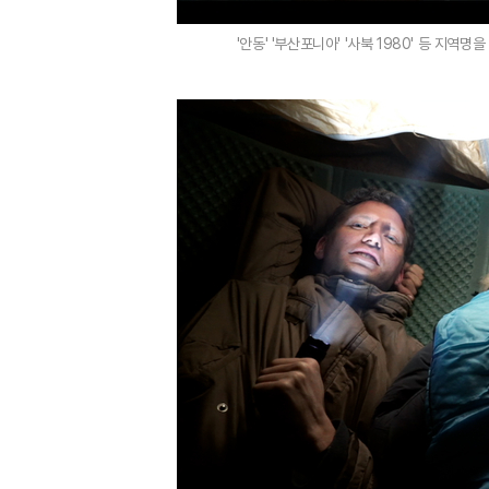
'안동' '부산포니아' '사북 1980' 등 지