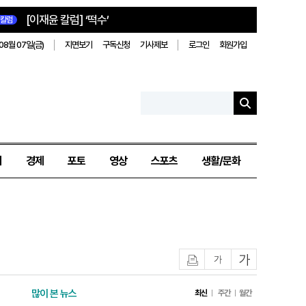
[이재윤 칼럼] ‘떡수’
칼럼
08월 07일(금)
지면보기
구독신청
기사제보
로그인
회원가입
치
경제
포토
영상
스포츠
생활/문화
인쇄
글자작게
글자크게
많이 본 뉴스
최신
주간
월간