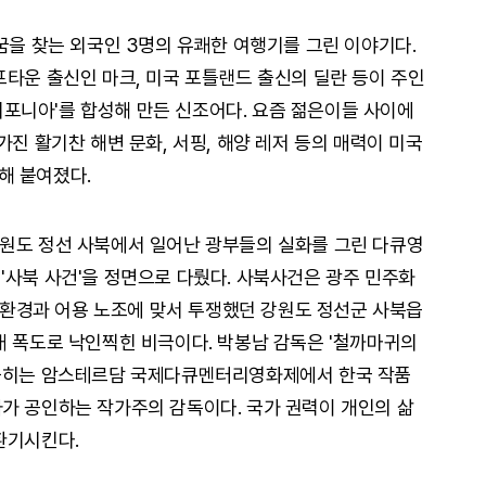
꿈을 찾는 외국인 3명의 유쾌한 여행기를 그린 이야기다.
프타운 출신인 마크, 미국 포틀랜드 출신의 딜란 등이 주인
'캘리포니아'를 합성해 만든 신조어다. 요즘 젊은이들 사이에
가진 활기찬 해변 문화, 서핑, 해양 레저 등의 매력이 미국
해 붙여졌다.
년 강원도 정선 사북에서 일어난 광부들의 실화를 그린 다큐영
'사북 사건'을 정면으로 다뤘다. 사북사건은 광주 민주화
노동환경과 어용 노조에 맞서 투쟁했던 강원도 정선군 사북읍
래 폭도로 낙인찍힌 비극이다. 박봉남 감독은 '철까마귀의
 꼽히는 암스테르담 국제다큐멘터리영화제에서 한국 작품
가 공인하는 작가주의 감독이다. 국가 권력이 개인의 삶
환기시킨다.