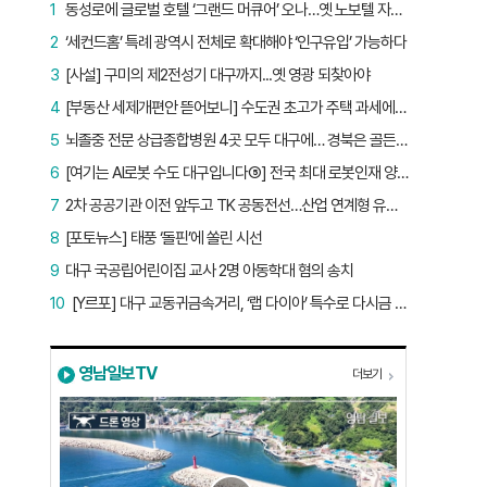
1
동성로에 글로벌 호텔 ‘그랜드 머큐어’ 오나…옛 노보텔 자리 사무실 개설
2
‘세컨드홈’ 특례 광역시 전체로 확대해야 ‘인구유입’ 가능하다
3
[사설] 구미의 제2전성기 대구까지...옛 영광 되찾아야
4
[부동산 세제개편안 뜯어보니] 수도권 초고가 주택 과세에만 초점…침체된 지방 부동산 대책은 없다
5
뇌졸중 전문 상급종합병원 4곳 모두 대구에… 경북은 골든타임 사각지대
6
[여기는 AI로봇 수도 대구입니다⑤] 전국 최대 로봇인재 양성소…“대구산업 맞춤형 교육과정 만들자”
7
2차 공공기관 이전 앞두고 TK 공동전선…산업 연계형 유치 승부수
8
[포토뉴스] 태풍 ‘돌핀’에 쏠린 시선
9
대구 국공립어린이집 교사 2명 아동학대 혐의 송치
10
[Y르포] 대구 교동귀금속거리, ‘랩 다이아’ 특수로 다시금 활기…“반짝 인기 의존 않는 지속 가능 성장 동력 마련해야”
영남일보TV
더보기