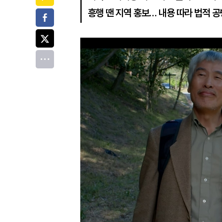
흥행 땐 지역 홍보… 내용 따라 법적 
페이스북
트위터
전체