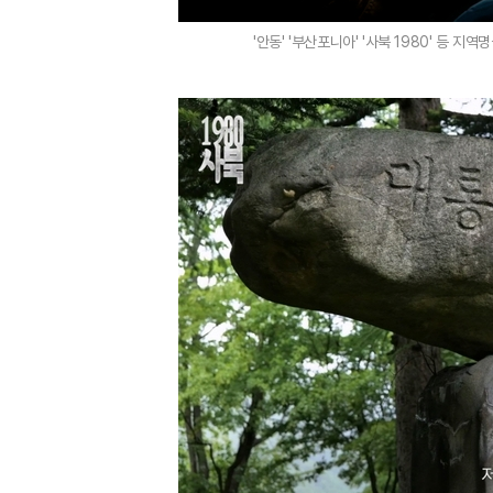
'안동' '부산포니아' '사북 1980' 등