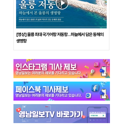
[영상] 울릉 최대 국가어항 저동항…하늘에서 담은 동해의
생명항