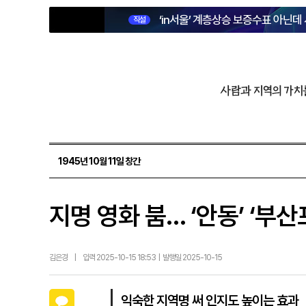
‘in서울’ 계층상승 보증수표 아닌데
직설
사람과 지역의 가치
1945년 10월 11일 창간
지명 영화 붐… ‘안동’ ‘부산
김은경
|
입력 2025-10-15 18:53 | 발행일 2025-10-15
카카오톡
익숙한 지역명 써 인지도 높이는 효과