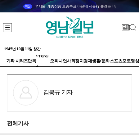
‘in서울’ 계층상승 보증수표 아닌데 서울行 줄잇는 TK
직설
1945년 10월 11일 창간
다양성
기획·시리즈
단독
오피니언
사회
정치
경제
생활/문화
스포츠
포토
영상
+
김봉규 기자
전체기사