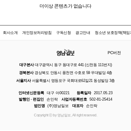
더이상 콘텐츠가 없습니다
회사소개
개인정보처리방침
구독신청
광고안내
청소년 보호정책(책임자
PC버전
대구본사
대구광역시 동구 동대구로 441 (신천동 111번지)
경북본사
경상북도 안동시 풍천면 수호로 59 우대빌딩 4층
서울지사
서울특별시 영등포구 국회대로62길21 동성빌딩 3층
인터넷신문등록
대구 아00221
등록일자
2017.05.23
발행인 · 편집인
손인락
사업자등록번호
502-81-25414
법인명
(주)영남일보
대표자
손인락
Copyright ⓒ by 영남일보, All right reserved.