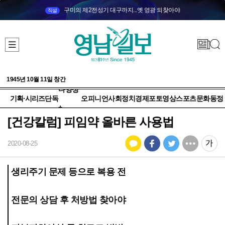
구미의 제2전성기 대구까지...옛 영광 되찾아야
직설
1945년 10월 11일 창간
다양성
기획·시리즈
단독
오피니언
사회
정치
경제
포토
영상
스포츠
문화
동정
+
[건강칼럼] 피임약 올바른 사용법
2020-08-25
생리주기 문제 등으로 복용 전
전문의 상담 후 처방법 찾아야