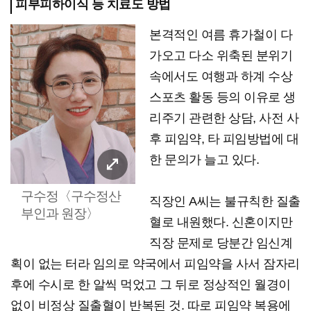
피부피하이식 등 치료도 방법
본격적인 여름 휴가철이 다
가오고 다소 위축된 분위기
속에서도 여행과 하계 수상
스포츠 활동 등의 이유로 생
리주기 관련한 상담, 사전 사
후 피임약, 타 피임방법에 대
한 문의가 늘고 있다.
구수정〈구수정산
직장인 A씨는 불규칙한 질출
부인과 원장〉
혈로 내원했다. 신혼이지만
직장 문제로 당분간 임신계
획이 없는 터라 임의로 약국에서 피임약을 사서 잠자리
후에 수시로 한 알씩 먹었고 그 뒤로 정상적인 월경이
없이 비정상 질출혈이 반복된 것. 따로 피임약 복용에