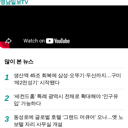
영남일보TV
많이 본 뉴스
생산액 45조 회복에 삼성·오뚜기·두산까지…구미
1
‘제2전성기’ 시작됐다
‘세컨드홈’ 특례 광역시 전체로 확대해야 ‘인구유
2
입’ 가능하다
동성로에 글로벌 호텔 ‘그랜드 머큐어’ 오나…옛 노
3
보텔 자리 사무실 개설