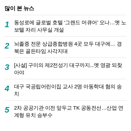
많이 본 뉴스
동성로에 글로벌 호텔 ‘그랜드 머큐어’ 오나…옛 노
1
보텔 자리 사무실 개설
뇌졸중 전문 상급종합병원 4곳 모두 대구에… 경
2
북은 골든타임 사각지대
[사설] 구미의 제2전성기 대구까지...옛 영광 되찾
3
아야
대구 국공립어린이집 교사 2명 아동학대 혐의 송
4
치
2차 공공기관 이전 앞두고 TK 공동전선…산업 연
5
계형 유치 승부수