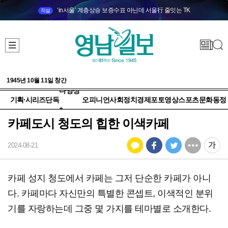
‘in서울’ 계층상승 보증수표 아닌데 서울行 줄잇는 TK
직설
1945년 10월 11일 창간
다양성
기획·시리즈
단독
오피니언
사회
정치
경제
포토
영상
스포츠
문화
동정
+
카페도시 청도의 힙한 이색카페
2024-08-21
카페 성지 청도에서 카페는 그저 단순한 카페가 아니
다. 카페마다 자신만의 특별한 콘셉트, 이색적인 분위
기를 자랑하는데 그중 몇 가지를 테마별로 소개한다.