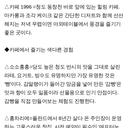
△카페 1996 =청도 동창천 바로 앞에 있는 힐링 카페.
마카롱과 조각 케이크 같은 간단한 디저트와 함께 선선
해지는 저녁 무렵이면 야외테이블에서 풍경을 즐기기
좋은 곳이다.
◆카페에서 즐기는 색다른 경험
△소소홍홍=당도 높은 청도 반시의 맛을 그대로 살린
라테, 요거트, 빙수도 유명하지만 가장 유명한 것은
'빵'이다. 감말랭이가 들어간 앙금을 넣어 만든 '감빵'은
맛과 향이 모두 일품이라 선물용으로 인기 만점이다.
감빵을 직접 만들어보는 체험도 진행한다.
△홍차리에=폴란드에서 8년간 살다 온 주인장이 운영
하는 고풍스러운 찻집. 사전 예약이 필수인 '애프터눈