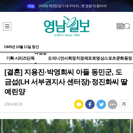
구미의 제2전성기 대구까지...옛 영광 되찾아야
직설
1945년 10월 11일 창간
다양성
기획·시리즈
단독
오피니언
사회
정치
경제
포토
영상
스포츠
문화
동정
+
[결혼] 지용진·박영희씨 아들 동민군, 도
금섭(LH 서부권지사 센터장)·정진화씨 딸
예린양
2024-08-28