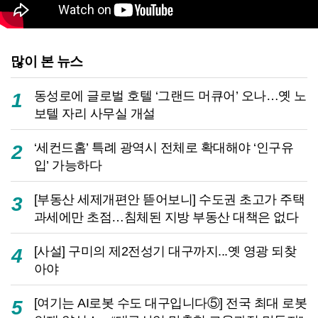
많이 본 뉴스
동성로에 글로벌 호텔 ‘그랜드 머큐어’ 오나…옛 노
1
보텔 자리 사무실 개설
‘세컨드홈’ 특례 광역시 전체로 확대해야 ‘인구유
2
입’ 가능하다
[부동산 세제개편안 뜯어보니] 수도권 초고가 주택
3
과세에만 초점…침체된 지방 부동산 대책은 없다
[사설] 구미의 제2전성기 대구까지...옛 영광 되찾
4
아야
[여기는 AI로봇 수도 대구입니다⑤] 전국 최대 로봇
5