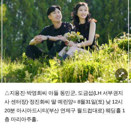
△지용진·박영희씨 아들 동민군, 도금섭(LH 서부권지
사 센터장)·정진화씨 딸 예린양= 8월31일(토) 낮 12시
20분 아시아드시티(부산 연제구 월드컵대로) 웨딩홀 1
층 마리아주홀.