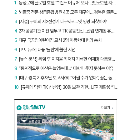
1
동성로에 글로벌 호텔 ‘그랜드 머큐어’ 오나…옛 노보텔 자리 사무실 개설
2
뇌졸중 전문 상급종합병원 4곳 모두 대구에… 경북은 골든타임 사각지대
3
[사설] 구미의 제2전성기 대구까지...옛 영광 되찾아야
4
2차 공공기관 이전 앞두고 TK 공동전선…산업 연계형 유치 승부수
5
대구 국공립어린이집 교사 2명 아동학대 혐의 송치
6
[포토뉴스] 태풍 ‘돌핀’에 쏠린 시선
7
[뉴스 분석] 취임 후 지지율 최저치 기록한 이재명 대통령…왜?
8
“통계적으로 예산은 늘었는데…” 대학이 웃지 못하는 이유
9
[대구·경북 기후재난 보고서③] “어쩔 수가 없다”, 끓는 동해…‘절멸 위기’ 경북 수산업
10
[규제에 막힌 TK 신산업] 30일 보관 기한…LFP 재활용 “180일로 늘려야”
영남일보TV
더보기