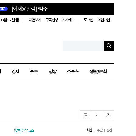
[이재윤 칼럼] ‘떡수’
칼럼
08월 07일(금)
지면보기
구독신청
기사제보
로그인
회원가입
치
경제
포토
영상
스포츠
생활/문화
인쇄
글자작게
글자크게
많이 본 뉴스
최신
주간
월간