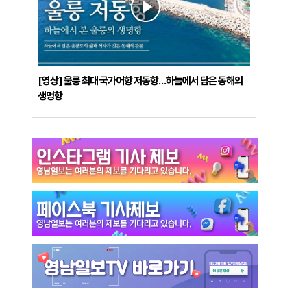
[영상] 울릉 최대 국가어항 저동항…하늘에서 담은 동해의
생명항