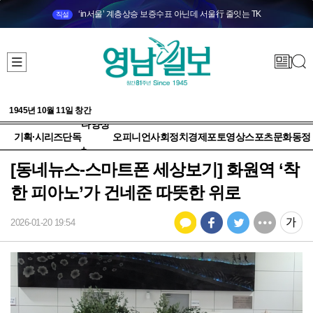
‘in서울’ 계층상승 보증수표 아닌데 서울行 줄잇는 TK
직설
1945년 10월 11일 창간
다양성
기획·시리즈
단독
오피니언
사회
정치
경제
포토
영상
스포츠
문화
동정
+
[동네뉴스-스마트폰 세상보기] 화원역 ‘착
한 피아노’가 건네준 따뜻한 위로
2026-01-20 19:54