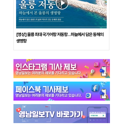
[영상] 울릉 최대 국가어항 저동항…하늘에서 담은 동해의
생명항