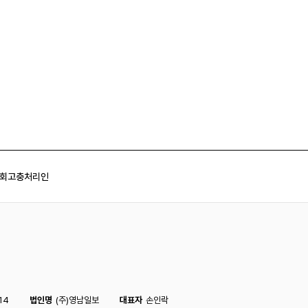
회
고충처리인
14
법인명
(주)영남일보
대표자
손인락