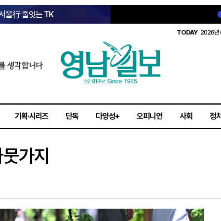
 서울行 줄잇는 TK
TODAY
2026년 
를 생각합니다
기획·시리즈
단독
다양성+
오피니언
사회
정
나뭇가지