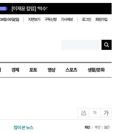
[이재윤 칼럼] ‘떡수’
칼럼
08월 09일(일)
지면보기
구독신청
기사제보
로그인
회원가입
치
경제
포토
영상
스포츠
생활/문화
인쇄
글자작게
글자크게
많이 본 뉴스
최신
주간
월간