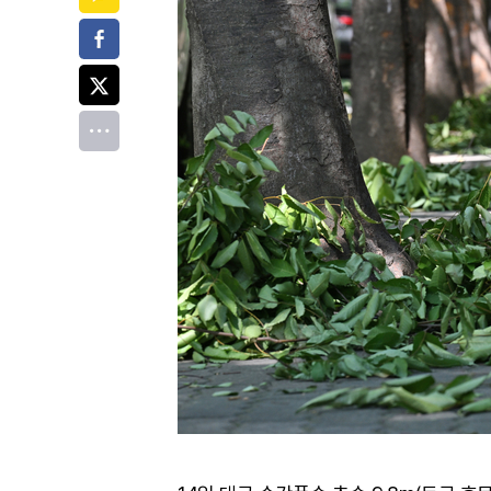
페이스북
트위터
전체