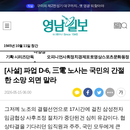
구미의 제2전성기 대구까지...옛 영광 되찾아야
직설
1945년 10월 11일 창간
다양성
기획·시리즈
단독
오피니언
사회
정치
경제
포토
영상
스포츠
문화
동정
+
[사설] 파업 D-6, 三電 노사는 국민의 간절
한 소망 외면 말라
2026-05-15 06:00
그저께 노조의 결렬선언으로 17시간에 걸친 삼성전자
임금협상 사후조정 절차가 중단된건 심히 유감이다. 협
상타결을 기다리던 임직원과 주주, 국민 모두에게 큰