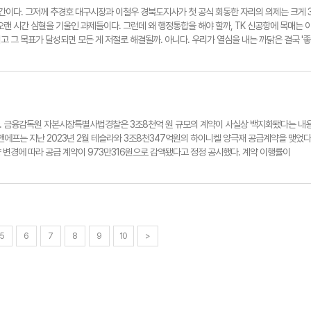
화유산 보전을 목적으로 국토교통부 장관이 지정하는 공원이다. 관리주체는 해당 지자체이지만
 순간이다. 그저께 추경호 대구시장과 이철우 경북도지사가 첫 공식 회동한 자리의 의제는 크게 
회 본회의에서 '도시공원 및 녹지 등에 관한 법률' 개정안이 통과됨에 따라 두류공원이 국가도시
랜 시간 심혈을 기울인 과제들이다. 그런데 왜 행정통합을 해야 할까, TK 신공항에 목매는 
한 실무 절차를 추진해왔다. 그리고 법 개정안 통과 전까지는 요건을 충족한 공원은 전국에 한
고 그 목표가 달성되면 모든 게 저절로 해결될까. 아니다. 우리가 열심을 내는 까닭은 결국 '좋
 군산시(월명공원) 등도 첫 국가도시공원 지정을 받기 위해 치열한 경쟁을 벌이고 있다. 대구시
과 이 도지사가 TK 공조 1순위에 '행정통합'을 올린 건 적절했다. 큰 틀의 공감대가 이미 형성된
한민국 1호 국가도시공원으로 지정을 받을 수 있도록 최선을 다하기 바란다. 그래서 두류공원
도만 내면 된다. 한동안 멈췄던 통합엔진을 재가동한 건 의미있는 성과다. 2차 공공기관 이전
약하길 기대한다. 논설실기자 ynnews@yeongnam.com
다소 때늦은 감이 없지 않지만, 그럴수록 긴밀한 협력과 세밀한 공동 전략이 필요하다. '적기
다. 3대 과제를 추진한다고 대구경북이 저절로 변화하지 않는다. 업그레이드가 필요하다. 이들
 들면 이렇다. 신공항 건설의 경우 항공·물류 허브 기능을 동시에 구축, 24시간 운영되는 남
송, 관광산업에서 양질의 신규 고용 창출이 가능하다. 행정통합도 마찬가지다. 두 지역이 물리
다. 금융감독원 자본시장특별사법경찰은 3조8천억 원 규모의 계약이 사실상 백지화됐다는 내
투자를 확대함으로써 반도체·이차전지·로봇·모빌리티 등 미래 산업을 촘촘히 배치한 광역경제권
앤에프는 지난 2023년 2월 테슬라와 3조8천347억원의 하이니켈 양극재 공급계약을 맺었다
 연구·행정·기술 전문직 지역 인재의 직접 고용률을 획기적으로 높이고, 대학과 맞춤형 인재 
물량 변경에 따라 공급 계약이 973만316원으로 감액됐다고 정정 공시했다. 계약 이행률이
 유입을 촉진하는 전략도 함께 구사해야 한다. 대구경북은 청년층 유출과 고령화로 인구 감소
 이용'의 고의성 여부다. 엘앤에프는 악재성 정정 공시를 내기 불과 한 달 전인 지난해 12월 
 행정 효율화에 머물러서는 안 되는 이유다. 모든 과정 속에 좋은 일자리 창출의 의지와 전략이
 주가를 띄워놓고, 내부적으로는 계약 이행이 불가능하다는 악재를 인지한 상태에서 자금을 서둘
news@yeongnam.com
내 납품 실적이 전무했다면, 경영진이 몰랐을 리 없다. 악재를 숨긴 채 진행한 자사주 매각이 
이전부터 준비해 온 정상적인 자금 조달"이라고 강변하지만, 대법원 판례의 잣대는 엄격하다. 
대한 영향을 미칠 정도로 정보가 구체화되었다면 이미 미공개 정보가 생성된 것으로 본다. 
해 공급 차질을 인지한 시점과 자사주 매각 결정 사이의 인과관계를 명명백백 밝혀내야 한다. 
5
6
7
8
9
10
>
들이다. 정보의 극단적 비대칭성 속에서 개미 투자자들은 '폭탄 공시'가 터질 때까지 아무런 방
 소액주주들의 주머니를 털어 기업의 부실을 메운 꼴이다. 엘앤에프 사태는 한국 자본시장에서 
의 늑장 공시 사태가 대표적이다. 당시 당국은 내부자들을 구속기소하고 자율공시였던 기술계
 바로잡아야 한다. 대규모 공급계약의 진행 상황을 분기별로 의무 공시하도록 하는 등 제도적
미래는 없다. 신뢰를 잃은 자본시장은 투기판일 뿐이다. 논설실기자