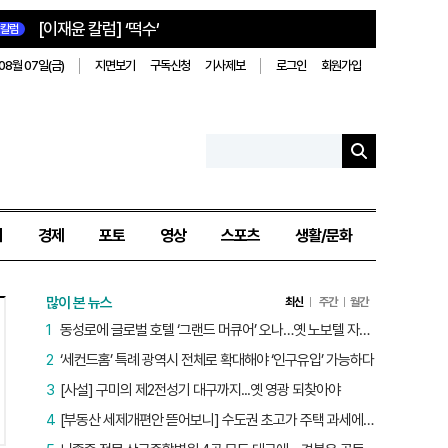
[이재윤 칼럼] ‘떡수’
칼럼
08월 07일(금)
지면보기
구독신청
기사제보
로그인
회원가입
치
경제
포토
영상
스포츠
생활/문화
많이 본 뉴스
최신
주간
월간
1
동성로에 글로벌 호텔 ‘그랜드 머큐어’ 오나…옛 노보텔 자리 사무실 개설
2
‘세컨드홈’ 특례 광역시 전체로 확대해야 ‘인구유입’ 가능하다
3
[사설] 구미의 제2전성기 대구까지...옛 영광 되찾아야
4
[부동산 세제개편안 뜯어보니] 수도권 초고가 주택 과세에만 초점…침체된 지방 부동산 대책은 없다