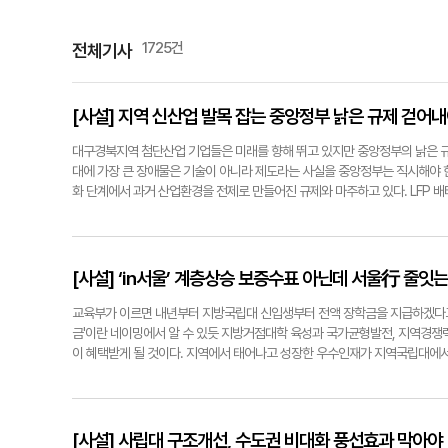
1725건
전체기사
[사설] 지역 신산업 발목 잡는 중앙정부 낡은 규제 걷어
대구경북지역 첨단산업 기업들은 미래를 향해 뛰고 있지만 중앙정부의 낡은 규
대에 가장 큰 장애물은 기술이 아니라 제도라는 사실을 중앙정부는 직시해야 한다
화 단계에서 과거 산업환경을 전제로 만들어진 규제와 마주하고 있다. LFP 
터리 재활용 원료제품으로 인정받으려면 니켈 함량이 10% 이상이어야 한다. 
급된다. 배터리 재활용 중간공정 산물의 공장 내 보관기한도 30일에 불과해 
른 별도 기준을 마련해 달라고 요구하는 이유다. 현실에 맞게 규제를 고쳤을 
능했다. 이에 대구시는 규제자유특구를 통해 중앙정부의 실증특례와 임시허가
[사설] ‘in서울’ 계층상승 보증수표 아닌데 서울行 줄잇는
서 참여 기업들은 2024년 467억원의 사업화 매출을 올렸고 생산성도 평균 
제 개선 과제를 대구시가 발굴해 중앙부처에 개선을 건의하지만 실제 규제가 
교육부가 이르면 내년부터 지방국립대 신입생부터 전액 장학금을 지급하겠다고 
어 투자와 시장 선점의 골든타임을 놓치게 하는 치명적인 손실이다. 대구시가 
금'이란 네이밍에서 알 수 있듯 지방거점대학 육성과 국가균형발전, 지역경쟁력
용·불수용·장기 검토 등의 1차 판정까지 평균 6개월이 걸리고, 2024년 이후
이 혜택받게 될 것이다. 지역에서 태어나고 성장한 우수인재가 지역국립대에서
와 사업화 시기가 걸린 현안을 장기간 검토 상태에 두는 것은 책임 있는 대응이
외부 인구 유치라는 어려운 길 대신 지역 청년이 떠나지 않는 환경을 계속 만
술을 기준으로 만든 규정을 새로운 산업에 기계적으로 적용하면 규제는 안전장
럼 줄지 않을 것이다. 수도권으로의 순유출 청년층 집중이 심화되고 있음은 주
는 것은 당연하다. 하지만 AI와 첨단산업이 국가 경쟁력을 좌우하는 시대에는
데 이 중 85~90%가 청년층이다. 특히 대구의 수도권 순유출자 가운데 20~39세
변화에 걸맞은 새로운 규제 패러다임으로 전환해야 할 때다. 논설실기자 ynnew
안타까운 현실이다. 지역은 미래를 설계할 일자리와 산업생태계를 충분히 제공하
[사설] 사립대 구조개선, 수도권 비대화 풍선효과 막아야