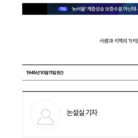
‘in서울’ 계층상승 보증수표 아닌데
직설
사람과 지역의 가치
1945년 10월 11일 창간
논설실 기자