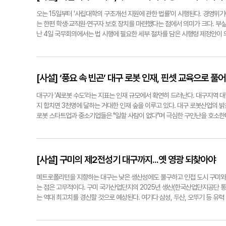
대책없이 나무랄 수는 없다. 다만 이게 일시적 현상이 아니라 지역의 미래를 위
달 발표한 '한국경제보고서 2026'은 청년층의 '서울행'에 대한 새로운 시각
오는 15일부터 '사립대학의 구조개선 지원에 관한 법률'이 시행된다. 경영위
이주 청년이 부모보다 더 잘사는 세대가 될 가능성은 예전보다 낮아졌고, 수도
는 한편 학생·교직원·연구자 보호 장치를 마련했다는 점에서 의미가 크다. 부실
하더라도 부모의 도움 없이 서울 생활을 이어가기란 매우 팍팍해 계층이동의 가
난 4일 국무회의에서는 법 시행에 필요한 세부 절차를 담은 시행령 제정안이 
구라 하더라도 서울에서 구입할 수 있는 주택비율이 2012년 32%에서 지난해
하지만 구조조정을 시장 원리에만 맡기면 퇴출 대학은 지방사립대에 집중될 가능성
특별하지 않았다. 익히 알려진 것, 양질의 일자리 창출과 교육 여건 개선, 살기 
수도권 대학은 116곳으로 비수도권 216곳의 절반 정도이지만, 학생 수는 
아니다. 드러내지 않았을 뿐 우리는 이미 그 사실을 알고 있었다. '행복은 지
수도권 대학은 오히려 학생을 안정적으로 확보하게 된다. 지방의 희생으로 수도
ynnews@yeongnam.com
아지지 않도록 지방에서 줄어드는 정원에 맞춰 수도권 학부 정원도 최소한 같은 
[사설] ‘풍요 속 빈곤’ 대구 로봇 인재, 핀셋 교육으로 풀
구중심대학으로 전환하도록 유도할 필요가 있다. 더 중요한 것은 지방 사립대의
유치에서 지원을 강화해야 한다. 수도권과 비수도권 대학이 균형 있게 발전하는 
대구가 'AI로봇 수도'라는 지표는 인재 규모에서 확연히 드러난다. 대구지역 대
지 합치면 3천명에 달하는 거대한 인재 숲을 이루고 있다. 대구 로봇산업의 
로봇 스타트업과 중소기업들은 "일할 사람이 없다"며 극심한 구인난을 호소한다.
빈곤'을 마주하고 있다. 로봇 인재 수급 불균형의 근본 원인은 산업 현장과 
(R&D) 중심 교육 체계를 그대로 이식해 놓은 경우가 많다. 제조업 기반이 
정작 부족한 실정이다. 문제를 풀기 위해선 대구의 산업 구조를 반영한 핀셋형
학에 제시하고, 대학은 4년제 교육과정 전체를 바꾸는 부담에서 벗어나 3~4학
[사설] 구미의 제2전성기 대구까지...옛 영광 되찾아야
형 인재를 키워내야 한다. 대구시의 정책적 주도권도 중요하다. 대구시는 교육
는 혜택을 제공해야 한다. 말뿐인 상생을 넘어 지자체와 대학, 기업 간의 협력
메트로폴리턴을 지향하는 대구는 낮은 생산성에도 불구하고 인접 도시 구미와
자 ynnews@yeongnam.com
는 점은 고무적이다. 구미 국가산업단지의 2025년 생산(한국산업단지공단 통
는 역대 최고치를 경신할 것으로 예상된다. 여기다 삼성, 두산, 오뚜기 등 유
집중한다"고 공언한 대로 구미를 다시 주목하고 있다. 삼성SDS의 데이터센터
기업인 SK실트론(본사 구미)을 인수한 것도 큰 변화다. 두산 그룹은 낙동강 페