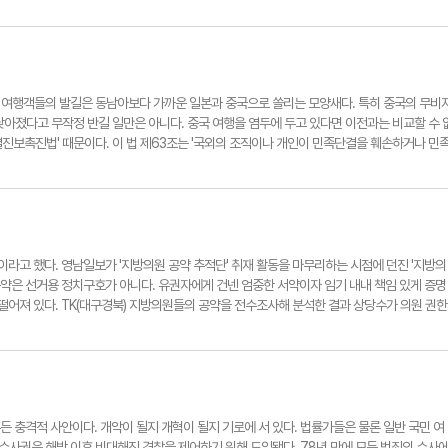
치라는 점에서 의미가 있다. 문제는 비수도권 광역시의 혜택이 크지 않다는 점이다. 기본 세
공제받아 차이는 1%포인트에 불과하다. 지방 광역시 중소기업에 취업한 청년의 소득세 감면기간
도권에 몰린 현실에서 이 정도 혜택으로 기업과 청년의 선택을 바꾸기는 어렵다. 세컨드홈 특례
구감소지역인 원도심마저 광역시라는 이유로 혜택을 받지 못한다. 광역시 안의 군 지역은 포
은 정책 취지와 맞지 않는다. 이번 개편안은 지역균형발전 의지는 보인다. 그러나 이 정도 혜
서 지방 현실을 제대로 반영한 과감한 지원책을 내놓기를 촉구한다. 논설실기자
인 여행객들의 발길은 동남아보다 가까운 일본과 중국으로 쏠리는 모양새다. 특히 중국의 무비
낮아졌다고 무작정 반길 일만은 아니다. 중국 여행을 염두에 두고 있다면 이전과는 비교할 수 
결진보촉진법' 때문이다. 이 법 제63조는 '국외의 조직이나 개인이 민족단결을 훼손하거나 민
항이 해외에서 소수민족 인권 운동을 하거나 중국 정부 정책을 비판하는 이들을 타깃으로 삼는
칼날이 외국의 학자나 언론인, 망명운동가뿐만 아니라 일반 개인에게까지 똑같이 적용된다는 점이
인권 관련 기사를 SNS에 공유하는 행위는 물론, 중국 정책에 대한 소소한 개인적 의견 표명이
로 간주될 수 있다. 사실 이 글도 중국 당국의 모니터링망에 포함될 수 있다. 그동안 중국의 민
나 제3국 경유 시 신변 안전에 커다란 변수가 생길 수 있음을 인지해야 한다. 중국은 지금 국
자 ynnews@yeongnam.com
라고 했다. 영남일보가 '지방의원 공약 추적단' 취재 활동을 마무리하는 시점에 던진 '지방의
공약은 선거용 정치구호가 아니다. 유권자에게 건넨 엄중한 서약이자 임기 내내 책임 있게 증명
 동떨어져 있다. TK(대구경북) 지방의원들의 공약을 전수조사해 분석한 결과 상당수가 의원 권한
 도시 조성'처럼 구체적 실행 계획이 없는 공약은 이행 여부를 검증하는 것조차 불가능하다. 물
예산권을 쥐고 사업을 직접 추진한다면, 지방의원은 조례와 예산 심의, 집행부 견제라는 우회
만들 수는 없다. 더 큰 문제는 지방의원들의 공약과 이행 과정이 유권자들에게 투명하게 공개되
 판 자체를 무너뜨린다. 이제 말로만 책임정치를 외칠 것이 아니라, '지방의원 공약 이행 정보공
의원별 공약 내용과 이행 과정, 예산 확보 현황을 상시 점검하고 주민에게 투명하게 전면 공개
 스스로 감시받을 용기가 있음을 입증하기 바란다. 논설실기자 ynnews@yeongnam.com
충격적 사안이다. 개악이 될지 개혁이 될지 기로에 서 있다. 법률가들은 물론 일반 국민 여
수사권은 해방 이후 비대해진 경찰을 제어하기 위해 도입됐다. 78년 만에 모든 범죄의 수사