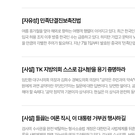
역 생산분을 제외한 것은 기업의 생산시설을 지방으로 유도하려는 균형발전 장
공제율이 10%라면 수도권 기업은 10%, 비수도권 광역시 기업은 11%를 
수도권보다 1년 긴 6년에 그친다. 일자리와 임금, 교육·주거·문화 여건이 수
마찬가지다. 대구시의 경우 달성과 군위는 포함됐지만 남구·서구처럼 법정 인
[자유성] 민족단결진보촉진법
하면서 인구 유출과 도심 쇠퇴가 심각한 원도심 자치구를 일률적으로 배제한 것
택으로 지역발전을 이끌기에는 역부족이다. 정부는 입법과 시행령 마련 과정에
여름 휴가철을 맞아 해외로 향하는 여행객 행렬이 이어지고 있다. 최근 한국
ynnews@yeongnam.com
입국 허용 조치 이후 방중 한국인 수는 급증하고 있다. 하지만 가깝고 문턱이 
을 만큼의 각별한 주의가 필요하다. 지난 7월 1일부터 발효된 중국의 '민족단
분열을 선동할 경우 법적 책임을 묻는다'고 명시하고 있다. 국제사회는 이 조
'초국가적 탄압'의 사법적 근거가 될 수 있다고 경고한다. 문제는 이 법의 
다. 무엇이 '민족 단결 훼손'인지에 대한 구체적 기준조차 없다. 신장 위구르 
'좋아요'를 누르는 행위조차 중국 당국의 자의적 해석에 따라 민족 분열 선동으
[사설] TK 지방의회 스스로 감시받을 용기 증명하라
족 정책이나 법을 비판적으로 논의한 적이 단 한 번이라도 있다면, 중국 방문이
을 넘어 민주주의 국가에 사는 시민들의 일상적 자유까지 침해하고 있다. 논설실기
임인환 대구시의회 의장과 김희수 경북도의회 의장이 "공약은 주민과의 약속"이
원에게 과연 공약이란 무엇인가'라는 질문에 대한 답변이다. 당연한 말이다. 
해야 할 숙제다. '공약 정치'의 기본이자 상식이다. 현실은 이 상식과 완전히
밖이거나 정체 모를 추상적 내용으로 채워져 있었다. '노인 복지 확대'나 '명품
론 지방의원 공약은 단체장의 그것과 성격이 다르다. 단체장이 행정 집행권과 
적 방식을 취할 수밖에 없다. 그러나 권한의 제약이 책임의 무게까지 가볍게 
지 않는다는 데 있다. 공약 정보의 부재는 알 권리의 침해를 넘어, 책임정치의
[사설] 들끓는 여론 직시, 이 대통령 거부권 행사하길
개 조례' 제정이라는 구체적 행동으로 진정성을 증명해야 한다. 조례를 통해 
야 한다. 아무리 화려한 공약도 실행되지 않으면 무용지물이다. TK 지방의회가
검사의 수사권을 완전 박탈하는 형사소송법 개정은 대한민국 사법체계를 뒤흔든 
론은 사법체계의 파멸 가능성을 먼저 두려워하고 있다. 검사의 수사지휘, 보완