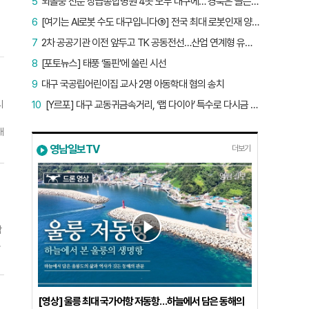
5
뇌졸중 전문 상급종합병원 4곳 모두 대구에… 경북은 골든타임 사각지대
6
[여기는 AI로봇 수도 대구입니다⑤] 전국 최대 로봇인재 양성소…“대구산업 맞춤형 교육과정 만들자”
7
2차 공공기관 이전 앞두고 TK 공동전선…산업 연계형 유치 승부수
8
[포토뉴스] 태풍 ‘돌핀’에 쏠린 시선
9
대구 국공립어린이집 교사 2명 아동학대 혐의 송치
시
10
[Y르포] 대구 교동귀금속거리, ‘랩 다이아’ 특수로 다시금 활기…“반짝 인기 의존 않는 지속 가능 성장 동력 마련해야”
배
취
영남일보TV
더보기
가
에
규
넘
학
자
.
기
처
대
[영상] 울릉 최대 국가어항 저동항…하늘에서 담은 동해의