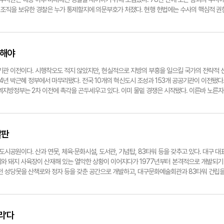
 조직을 보유한 경찰은 누가 통제할지에 의문부호가 처졌다. 현행 헌법에는 수사의 핵심적 권
민주당의 법 개정은 다분히 위헌 소지를 내포한다. 더구나 법 개정을 줄기차게 주장한 정치진영
 의원은 법안 통과 직후 노무현 전 대통령 묘역을 찾아 바친 화분에 "내주신 숙제 다 끝냈습
 자인한 셈이다. 국민의힘은 3일 청와대 앞에서 가진 현장 최고위원회의를 통해 형사소송법 
했다. 이재명 정권은 이를 정치적 공격으로만 보아서는 안 된다. 정성호 법무부장관과 구자현
점해야
라는 점을 시사한다. 4일 국무회의가 열리고 이 사안이 의제에 오른다. 이 대통령은 이번 개
. 이 대통령은 거부권 행사를 심각하게 고려하길 바란다. 민심의 의구심이 지금 미묘한 지점
기관 이전이다. 시행착오도 적지 않았지만, 현실적으로 지방의 부흥을 일으킬 국가의 전략적 
4년 박근혜 정부에서 마무리됐다. 전국 10개의 혁신도시 조성과 153개 공공기관이 이전됐다
역지방정부는 2차 이전에 촉각을 곤두세우고 있다. 이미 물밑 경쟁은 시작됐다. 이른바 노른자
관을 공개했고, 경북도도 조만간 대상기관을 최종 결정한다. 전문가들은 가장 중요한 요소가 왜
독을 들이는 일부 공공기관은 이미 타 지역과 경합되는 것으로 드러나고 있다. 전남광주만 해
와 겹친다. 특히 전남광주는 행정통합에 따라 정부가 우대한다는 방침으로 차별적 배치가 예
종시 조성에 따른 역차별 논리를 들고 나오면서 이번 2차 공공기관 이전을 벼르고 있다. 대전은
발판
이전에서는 과거처럼 나눠먹기가 아니라 지역별 산업과 도시발전의 시너지 효과를 따지겠다고 밝
이 됐다. 예를 들면 기존 대구 혁신도시 내 신용보증기금에 더해 IBK기업은행, 한국벤처투자,
공원이다. 산과 연못, 체육·문화시설, 도서관, 기념탑, 83타워 등을 갖추고 있다. 대구 대
까지 포괄하는 영역으로 확장할 수 있다. 대구 신서 및 김천 혁신도시에는 현재 각각 10여개
지와 돼지 사육장이 산재해 있는 열악한 상황이 이어지다가 1977년부터 본격적으로 개발되기
있다. 공공기관 직원이 거주지를 서울로 두는 행태가 대표적이다. 부산시의 경우 센텀시티를 
수지였던 성당못을 산책로와 정자 등을 갖춘 공간으로 개발하고, 대구문화예술회관과 83타워 건립
하는 부수적 효과를 누렸다. 이번 2차 공공기관 이전에는 이같은 측면을 고려해 기관 배치를 잘
받는 이 두류공원(165만㎡)이 전국적인 명품 도시공원으로 다시 도약할 계기를 맞고 있다.
등 국가자원 배분에서 소외된다는 불만이 고조되고 있다. 과거 사례에서 보듯 공공기관 이전 같
1일 대구문화예술회관에서 '두류 국가도시공원 시민참여 거버넌스 추진단'을 출범시켰다. 전
번만큼은 대동단결해 비수도권의 설움을 일부나마 씻어낼 수도권 공공기관 이전 유치에 전력투
선다. 대구시는 오는 12월까지 기본구상 및 타당성조사 용역을 마무리할 예정이다. 국토부 공
. 대구시의 구상안에는 입지가 확정된 대구시 신청사와 두류공원을 연결하는 오버브릿지 설치
리’다
정이 열악한 지자체로서는 기존 공원의 발전적 개발을 도모하는 데 국가도시공원 지정은 큰 도