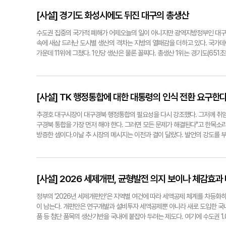
의 구미 산단 입성도 고무적이다. 오뚜기라면은 2천억원을 투입해 수출전용공
보듯 메트로폴리턴 공동체에 가깝다. 구미가 대한민국 수출의 최대 기지일 때 
[사설] 경기도 화성시에도 뒤진 대구의 총생산
공존의 길로 나아갔다. 구미의 쇠퇴는 대구의 침체로 이어졌다. 대구시는 구미
항) 건설에 대구시의 행정력을 보태야 한다. 대구경북 통합은 여기서 시작된다
수도권 집중의 국가적 폐해가 어제오늘의 일이 아니지만 광역지방정부인 대구
논설실기자 ynnews@yeongnam.com
속에 새삼 드러난 도시별 생산의 격차는 지방의 열패감을 더하고 있다. 국가데
가운데 11위에 그쳤다. 1인당 생산은 물론 꼴찌다. 총생산 1위는 경기도(65
치단체보다 뒤진다는 점이다. 인구 100만의 화성시는 90조9천억원으로 인구 
성시에 이어 서울 강남구, 서울 중구, 경기 수원시, 경기 용인시가 최소 35
진다. 수도권 도시들은 반도체를 비롯한 첨단산업, 대기업 R&D(연구개발),
적이다. 집값도 급등해 화성시 동탄을 비롯한 핵심 거주단지는 '차세대 강남'
[사설] TK 행정통합에 대한 대통령의 인식 전환 요구한
특정 지역의 발전을 탓할 일은 아니나, 이처럼 사회적 경제적 불평등을 심화시
결과는 역주행이다. 국가운영의 근본틀을 바꿔야 한다. 차별 성장은 회복 불가능한
추경호 대구시장이 대구경북 행정통합의 필요성을 다시 강조했다. 그저께 취임 
구경북 통합을 가장 먼저 해야 한다. 그러면 모든 문제가 해결된다"고 한목소리
방증한 셈이다.이날 추 시장의 메시지는 이전과 결이 달랐다. 발언의 강도를 부
고 하는 것은 국민에게 설명하기 어렵다"며 "지역의 합의가 이뤄진다면 정부와 
와 국회 입법, 이 두 조건이 갖춰지면 행정통합은 가능하다. 그러나 현실은 그
당과 행정 부처가 움직일 리 만무하다. 대통령의 부정적 인식을 바꾸는 게 선
해선 정곡을 정확히 찔러야 한다. 대통령의 부정적 인식을 바꾸기 위해 뭔가를 
[사설] 2026 세제개편, 균형발전 의지 보이나 체감효과
야 한다. 대통령과 집권여당도 마찬가지다. 선거 때는 행정통합을 적극 지원하겠
한 지역 문제가 아니다. 국가 전체의 경쟁력 강화와 직결된다. 대통령의 신중
정부의 '2026년 세제개편안'은 지역별 여건에 따라 세액공제 체계를 차등화
요구된다. 논설실기자 ynnews@yeongnam.com
이 남는다. 개편안은 연구개발과 설비투자 세액공제뿐 아니라 새로 도입한 
품 등 첨단 품목의 생산기반을 국내에 붙잡아 두려는 제도다. 여기에 수도권 1.0,