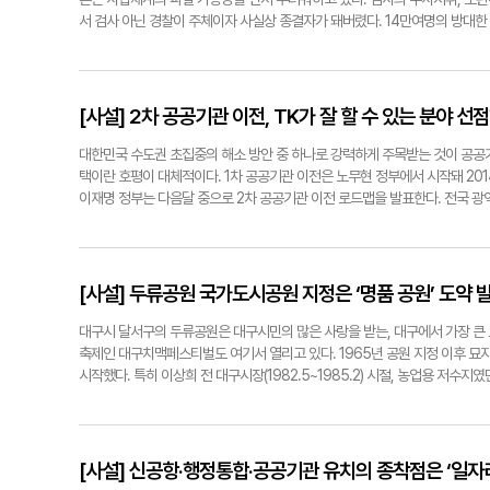
서 검사 아닌 경찰이 주체이자 사실상 종결자가 돼버렸다. 14만여명의 방대한
인 체포·구속·압수·수색 영장의 주체를 검사로 못박고 있다. 그렇다면 더불어
의 감정개입이 이번 사안의 동인(動因)이란 점도 드러나고 있다. 민주당 김용민
다. 대통령님"이라고 적었다. 특정 정치진영에서 발로한 보복이란 점을 스스로
정안 강행 통과를 규탄하고 이재명 대통령의 거부권(재의요구권) 행사를 촉구
[사설] 2차 공공기관 이전, TK가 잘 할 수 있는 분야 선
검찰총장 대행이 사의를 표명한 것은 검찰 수사권 박탈이 사법정의의 길이 아니
정안들이 본인 재판의 공소 취소를 의도한 것이 아니라는 것부터 증명해야 한다
대한민국 수도권 초집중의 해소 방안 중 하나로 강력하게 주목받는 것이 공공
에 와 있다. 논설실기자 ynnews@yeongnam.com
택이란 호평이 대체적이다. 1차 공공기관 이전은 노무현 정부에서 시작돼 201
이재명 정부는 다음달 중으로 2차 공공기관 이전 로드맵을 발표한다. 전국 광
위 기관을 어느 지역이 유치하느냐가 승부처다. 대구시는 34개 유치 목표 기
우리 지역에 특정 기관이 와야 하는지를 설명할 논리 개발이라고 조언한다. 눈
도 산업기술진흥원, 데이터산업진흥원, 환경공단, 에너지기술평가원 등이 TK
돼 논란의 여지를 남기고 있다. 여기다 1차 공공기관에서 배제됐던 대전은 세
[사설] 두류공원 국가도시공원 지정은 ‘명품 공원’ 도약 
과학, 국방 관련 기관을 유치한다는 전략인 것으로 알려졌다. 정부는 2차 
혔다. 따라서 대구경북이 잘 할 수 있는 분야를 선정하고 설득하는 작업이 핵심
대구시 달서구의 두류공원은 대구시민의 많은 사랑을 받는, 대구에서 가장 큰 도시
KOTRA(대한무역투자진흥공사)를 더한다면 중소기업 육성에서 자금조달, 수출
축제인 대구치맥페스티벌도 여기서 열리고 있다. 1965년 공원 지정 이후 묘
기관이 입주해 있으나, 교육과 정주여건에서 만족스러운 결과를 내지 못하고 
시작했다. 특히 이상희 전 대구시장(1982.5~1985.2) 시절, 농업용 저
롯해 여러 곳에 기관을 분산 배치했다. 도심 공동화를 저지하고, 도시를 재건
시작하면서 현재의 모습을 갖추어갔다. 사계절 다채로운 모습으로 시민 사랑을 
디자인해야 한다. 대구경북은 현재 만만치 않은 환경이다. 반도체 호남 집중 
두류공원을 국가도시공원으로 지정받기 위한 준비를 해온 대구시는 지난달 3
은 국가프로젝트는 '정치적 파워게임'의 성격이 농후했다. 지역 정치권은 이
가와 시민, 행정위원 등 29명으로 구성된 추진단은 향후 본격적인 활동에 나
구해야 할 것이다. 논설실기자 ynnews@yeongnam.com
사업으로 진행되는 국가도시공원 사업은 내년 하반기쯤 시행될 것으로 보인다
[사설] 신공항·행정통합·공공기관 유치의 종착점은 ‘일자
두류공원 둘레길 조성과 지하주차장, 대형 온실정원 등이 담길 전망이다. 재