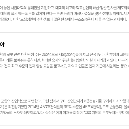
협하는 구조적 문제라는 데 위기의 심각성이 있다. 현실을 직시할 필요가 있다. OECD가 지
을 제공한다. 보고서의 골자는 '인서울이 더는 계층상승의 보증수표가 아니다'는 것이다. 수도권
기에 놓인 사립대학의 통폐합을 지원하고, 대학의 폐교와 학교법인의 해산·청산 절차를 제도화
권 진입 기회마저 부모의 경제력에 크게 좌우된다고 했다. 중·저소득 가정 자녀가 상경에 성공
대학의 질서 있는 퇴로를 열어야 한다는 오랜 논의가 마침내 결실을 맺은 것이다. 이에 앞서 
능성이 작아지고 있다는 의미다. 그 첫 번째 장벽으로 '높은 주거비'가 지목됐다. 중위소득 가
의결됐다. 대학 모집정원이 수험생보다 많은 현실에서 구조조정은 더 미룰 수 없는 과제이다.
 7%로 급락했다는 OECD의 분석은 놀랍지만 설득력 있다. 지방을 향한 OECD의 해법 또한
이 크다. 2025년 전체 대학생 235만4천명 가운데 수도권 재학생은 49.8%에 달한다.
좋은 정주여건 조성이다. OECD의 지적이 아니라도 'in서울'은 더 이상 예전 같은 행복의 길
비슷하다. 이런 상황에서 지방사립대가 잇따라 퇴출된다면 학령인구 감소의 부담은 지방이 떠안고
방에도 있다'는 인식 전환이 만 가지 대책보다 더 실질적 변화를 유도한다. 논설실기자
권 대학의 비중만 키우는 기형적인 결과가 나타날 수 있다. 정부는 수도권 비중이 더 이상 높
규모 이상 감축하는 등 대안을 마련해야 한다. 일부 수도권 대학은 학부 정원 축소, 대학원·
어야
 경쟁력이다. 수도권 대학과 실질적으로 경쟁할 수 있도록 재정과 연구, 우수 교원 확보, 학
고등교육 체계 마련이 절박하다. 논설실기자 ynnews@yeongnam.com
학의 로봇 관련 대학원생 수는 262명으로 서울(212명)을 제치고 전국 1위다. 학부생과 교원
밝은 미래를 보여주는 듯하지만, 화려한 숫자의 뒤편에는 씁쓸한 역설이 자리잡고 있다. 대구의
 전국 최고 수준의 인재 양성 요람을 품고서도, 지역 기업들은 인재 기근에 시달리는 '풍요 
대학 교육 사이의 깊은 간극에 있다. 지역 대학의 로봇공학 커리큘럼은 수도권 대학의 연구개발
강한 대구 기업이 절실히 필요로 하는 로봇을 직접 현장에 적용하고 운용할 '실무형 오퍼레이터'는
 맞춤 교육 생태계 조성이 시급하다. 기업은 필요한 기술을 구체적인 직무 단위로 세분화해 대
년 과정에 현장 엔지니어가 직접 참여하는 '마이크로 디그리(소단위 전공) 트랙'을 신설해 맞
부의 RISE(지역혁신중심 대학지원체계) 예산 등을 활용해 청년 인재와 로봇 기업에 실효성 있
이 톱니바퀴처럼 맞물려 돌아갈 때 대구는 진정한 '로봇산업의 메카'로 도약할 수 있다. 논설실
 포항의 산업력으로 지탱한다. 그런 점에서 구미 산업단지가 제2전성기를 구가하기 시작했다
계)은 최전성기였던 2014년 45조6천억원의 99% 수준인 45조4천억원으로 반등했다. 올
력 기업들의 투자도 쇄도하고 있다. 삼성은 이미 이재용 회장이 "그룹 차원의 로봇투자는 구미에
가 확정됐고, 19조원의 첨단산업 투자가 발표됐다. 두산 그룹이 반도체 웨이퍼 생산의 세계적
놀 사태 이후 구미에서 철수한 뒤 21년 만에 다시 돌아왔다. K푸드 바람을 등에 업은 식품회사