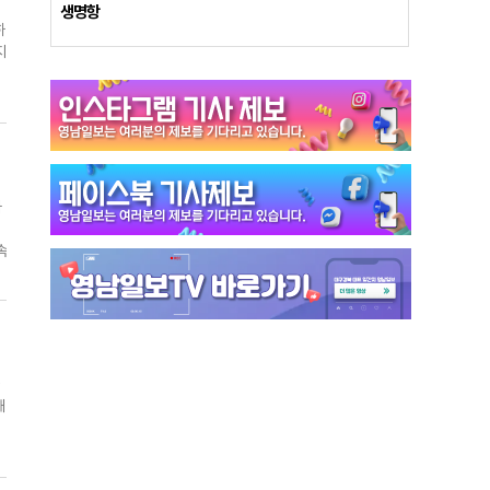
난
생명항
하
지
이
,
연
생
까
속
춤
기
해