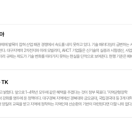
내야
제에 발목이 잡혀 산업 패권 경쟁에서 속도를 내지 못하고 있다. 기술 패러다임이 급변하는 
. 대구지역의 2차전지와 미래 모빌리티, AI·ICT 기업들은 신기술의 실증과 시험생산, 사업
배터리 규제는 제도가 기술 변화를 따라가지 못하는 현실을 단적으로 보여준다. 현행 기준은 폐
이 때문에 니켈 성분이 없는 LFP 배터리 추출물은 재활용 가치가 있는데도 사업장 폐기물로 
기업의 경제성 확보를 어렵게 한다. 지역 업계가 보관기한을 180일로 늘리고 화학적 조성에 따
때의 효과는 입증됐다. 이동식 협동로봇은 과거 안전펜스 설치 의무 때문에 이동 중 작업이 불
를 이끌어내고 실증 결과를 바탕으로 산업표준 제정까지 성사시켰다. 이러한 규제해소 과정
 TK
9.3% 향상됐다. 문제는 중앙부처의 규제 판단과 처리 방식이다. 기업 현장의 애로를 포함한 
바뀌기까지는 너무 오랜 시간이 걸린다. 신산업에서 규제 개선의 지연은 단순한 행정 불편을 
밝혔다. 앞으로 1~4학년 모두에 같은 혜택을 주겠다는 것이 정부 목표다. '지역균형장학
2023년부터 올해 7월까지 중앙부처에 건의한 규제 개선 과제는 289건에 이른다. 그러나 수
 강화를 염두에 둔 정책이다. 대구경북 지역에선 경북대와 금오공대, 국립경국대 등 3개 대
 수용률은 7%대에 머물렀다. 물론 모든 건의를 그대로 받아들일 수는 없다. 그러나 기업의 투
 양질의 교육을 받고 지역에 정착하는 지역인재 선순환의 기반이 마련된다면 더할 나위 없다
라 보기 어렵다. 신산업은 기존 산업에 없던 기술과 사업 방식을 끊임없이 만들어낸다. 과거 
드는 것이 더 유용한 전략이다. 그렇다고 수도권 대학 진학이나 취업을 위한 서울행 인구는 좀
치를 넘어 진입장벽으로 전락할 수 있다. 중앙정부가 안전과 환경을 고려해 신중하게 판단하
지의 사실이다. 지난 20년간 대구경북에서 수도권으로 순유출된 인구는 40만명 가까이 되는
 과거의 규제와 행정 방식으로는 미래를 준비할 수 없다. 지역혁신성장을 위해 중앙정부도 시
 청년층 비중이 20년 동안 17.7%p 증가(2005년 65.7→2025년 83.4%·통계청)한 건
s@yeongnam.com
지 못하고, 양질의 일자리와 기회는 수도권에 집중하다 보니 TK 청년들의 '인서울' 의지를