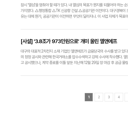
이 될 수밖에 없다. 국가도시공원은 국가적 기념사업이나 자연경관, 역사·문
잠시 '열심'을 멈춰야 할 때가 있다. 내 열심의 목표가 뭔지를 되물어야 하는
지정이 되면 국가 차원의 행정적·재정적 지원을 받을 수 있다. 지난해 8월 국
가지였다. △행정통합 △TK 신공항 건설 △공공기관 이전이다. 대구경북이 오
공원 지정 요건을 갖추게 되었고, 대구시는 이후 국가도시공원 지정을 받기 위
유는 대체 뭔가, 공공기관이 이전하면 무엇이 달라지나. 이 사업 자체가 목표이
곳도 없었고, 아직 지정된 곳도 없다. 인천시(소래습지), 부산시(낙동강하구),
은 일자리 창출'에 있다. 이 목표를 분명히 하고 늘 염두에 둬야 한다. 추 시장
치밀한 실무 준비는 물론, 정치권의 긴밀한 협조를 얻어 두류공원이 반드시 대
때문이다. 관련 법안을 이번 정기국회 때 통과시킨다는 데 합의했으니 이제 속
이 더 많은 시민의 사랑 속에 전 국민이 찾는 영남의 대표적 '명품 공원'으로 도
경우 8월이면 유치 경쟁이 본격화된다. 시간이 촉박하다. 이제야 공조에 나서 
항에 함께 노력한다'라는 정도만 언급된 TK 신공항 건설은 여전히 최대 난제
[사설] ‘3.8조가 973만원으로’ 개미 울린 엘앤에프
최종 목적지인 '좋은 일자리 창출'이라는 새 버전의 무기가 장착돼야 한다. 예를
권 경제물류의 거점으로 도약하는 전략이다. 그래야 항공정비(MRO), 화물운
대구의 대표적 2차전지 소재 기업인 엘앤에프가 금융당국의 수사를 받고 있
으로 합치는 단순한 행정 절차가 아니다. 규모의 경제를 실현, 인프라·산업 
의 정정 공시와 관련해 한국거래소를 압수수색하고 강제 수사에 착수했다. 엘
을 구축해야 한다. 그래야 통합의 효과를 극대화한다. 2차 공공기관 이전 또한
고 공시했으나, 계약 종료를 이틀 앞둔 지난해 12월 29일 장 마감 후 공급 
성 프로그램을 즉시 가동해야 한다. 수도권 대비 낮은 생활비·주거비로 청년층
0.0002%에 불과해 사실상 계약 파기나 다름없다. 수사의 핵심은 '미공개 정보
가 가장 심각한 곳이다. TK 3대 과제의 최종 목적지가 단순한 인프라 확충과
일 자사주 100만 주를 처분해 1천281억 원을 조달했다. 호재성 계약으로
스며들어야 TK 3대 과제가 추구하는 바를 비로소 이룰 수 있다. 논설실기자 yn
확보한 것 아니냐는 의심이 드는 것은 지극히 합리적이다. 2년의 계약 기간 내
실로 드러난다면, 자본시장법 제174조 위반 혐의를 피하기 어렵다. 사측은 "
원은 공시가 최종 확정되지 않았더라도 합리적인 투자자의 관점에서 주가에 중
사경은 엘앤에프와 테슬라 간에 오간 이메일, 회의록, 공문 등을 철저히 분석
1
2
3
4
번 사태로 가장 타격을 입은 이는 'K-배터리'의 미래를 믿고 투자한 소액주주
벽이 없었다. 실제 정정 공시 이튿날 엘앤에프의 주가는 9.85% 폭락했다.
심치 않게 발생하는 전형적인 불공정거래 패턴이다. 지난 2016년 한미약품
을 의무공시로 전환한 바 있다. 당국은 이번 사태를 일벌백계해 시장의 기강을
구멍을 메우는 '엘앤에프 방지법' 마련도 시급하다. 개미를 기만하는 시장에 