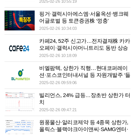
강세
2025-02-26 10:55:19
핑거·갤럭시아에스엠·서울옥션·뱅크웨
어글로벌 등 토큰증권株 ‘껑충’
2025-02-26 10:34:03
카페24, 52주 신고가…전자결재株 카카
오페이·갤럭시아머니트리도 동반 상승
2025-02-26 10:18:09
비엘팜텍, 상한가 직행…현대코퍼레이
션·포스코인터내셔널 등 자원개발주 ‘들
썩’
2025-02-26 09:59:06
빌리언스, 24% 급등…장초반 상한가 터
치
2025-02-26 09:47:21
원풍물산·알리코제약 등 4종목 상한가,
올릭스·블랙야크아이앤씨·SAMG엔터·