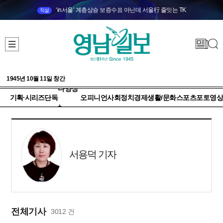
‘in서울’ 계층상승 보증수표 아닌데 서울行 줄잇는 TK
직설
1945년 10월 11일 창간
다양성
기획·시리즈
단독
오피니언
사회
정치
경제
생활/문화
스포츠
포토
영상
+
서용덕 기자
전체기사
3012 건