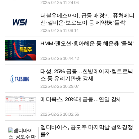
‘들썩’
2025-02-25 11:24:06
더블유에스아이, 급등 배경?…퓨처메디
신·셀비온·보로노이 등 제약株 ‘들썩’
2025-02-25 11:08:14
HMM·팬오션·흥아해운 등 해운株 ‘들썩’
2025-02-25 10:44:42
태성, 25% 급등…한빛레이저·켐트로닉
스 등 유리기판株 강세
2025-02-25 10:29:07
메디콕스, 20%대 급등…연일 강세
2025-02-25 10:02:56
엠디바이스, 공모주 마지막날 청약경쟁
률?