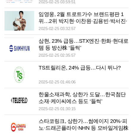
유튜바이오 등 큰 폭 상승 마감
2025-02-25 03:59:51
임영웅, 2월 트로트가수 브랜드평판 1
위…2위 박지현·이찬원·김용빈·박서진·
태진아·나훈아·남진·안성훈·영탁 순
2025-02-25 03:32:57
삼현, 23% 급등…STX엔진·한화·현대로
템 등 방산株 ‘들썩’
2025-02-25 02:35:57
TS트릴리온, 24% 급등…다시 뛰나?
2025-02-25 01:46:06
한울소재과학, 상한가 도달…한국첨단
소재·케이씨에스 등도 ‘들썩’
2025-02-25 01:30:15
스타코링크, 상한가…썸에이지 20%·피
노·드래곤플라이·NHN 등 모바일게임株