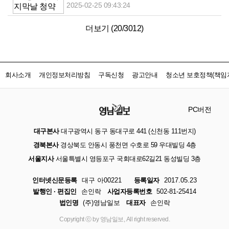
2025-02-25 09:43:24
더보기 (
20
/
3012
)
회사소개
개인정보처리방침
구독신청
광고안내
청소년 보호정책(책임자
PC버전
대구본사
대구광역시 동구 동대구로 441 (신천동 111번지)
경북본사
경상북도 안동시 풍천면 수호로 59 우대빌딩 4층
서울지사
서울특별시 영등포구 국회대로62길21 동성빌딩 3층
인터넷신문등록
대구 아00221
등록일자
2017.05.23
발행인 · 편집인
손인락
사업자등록번호
502-81-25414
법인명
(주)영남일보
대표자
손인락
Copyright ⓒ by 영남일보, All right reserved.