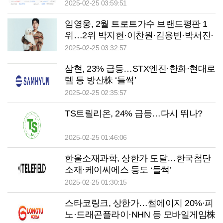
유튜바이오 등 큰 폭 상승 마감
2025-02-25 03:59:51
임영웅, 2월 트로트가수 브랜드평판 1
위…2위 박지현·이찬원·김용빈·박서진·
태진아·나훈아·남진·안성훈·영탁 순
2025-02-25 03:32:57
삼현, 23% 급등…STX엔진·한화·현대로
템 등 방산株 ‘들썩’
2025-02-25 02:35:57
TS트릴리온, 24% 급등…다시 뛰나?
2025-02-25 01:46:06
한울소재과학, 상한가 도달…한국첨단
소재·케이씨에스 등도 ‘들썩’
2025-02-25 01:30:15
스타코링크, 상한가…썸에이지 20%·피
노·드래곤플라이·NHN 등 모바일게임株