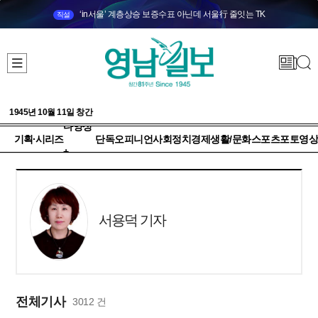
‘in서울’ 계층상승 보증수표 아닌데 서울行 줄잇는 TK
직설
1945년 10월 11일 창간
다양성
기획·시리즈
단독
오피니언
사회
정치
경제
생활/문화
스포츠
포토
영상
+
서용덕 기자
전체기사
3012 건