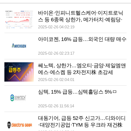
바이온·인피니트헬스케어·이지트로닉
스 등 6종목 상한가, 메가터치·예림당·
에이텀·엔시트론 등 큰 폭 상승 마감
2025-02-26 04:02:19
아미코젠, 16% 급등…외국인 대량 매수
2025-02-26 02:23:17
쎄노텍, 상한가…엠오티·금양·제일엠앤
에스·에스켐 등 2차전지株 초강세
2025-02-26 02:04:01
심텍, 15% 급등…심텍홀딩스 5%ㅁ
2025-02-26 11:56:14
대동기어, 급등 52주 신고가…디와이디
·대양전기공업·TYM 등 우크라 재건株