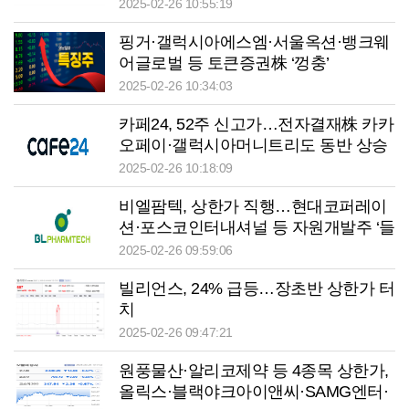
강세
2025-02-26 10:55:19
핑거·갤럭시아에스엠·서울옥션·뱅크웨
어글로벌 등 토큰증권株 ‘껑충’
2025-02-26 10:34:03
카페24, 52주 신고가…전자결재株 카카
오페이·갤럭시아머니트리도 동반 상승
2025-02-26 10:18:09
비엘팜텍, 상한가 직행…현대코퍼레이
션·포스코인터내셔널 등 자원개발주 ‘들
썩’
2025-02-26 09:59:06
빌리언스, 24% 급등…장초반 상한가 터
치
2025-02-26 09:47:21
원풍물산·알리코제약 등 4종목 상한가,
올릭스·블랙야크아이앤씨·SAMG엔터·