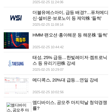
‘들썩’
2025-02-25 11:24:06
더블유에스아이, 급등 배경?…퓨처메디
신·셀비온·보로노이 등 제약株 ‘들썩’
2025-02-25 11:08:14
HMM·팬오션·흥아해운 등 해운株 ‘들썩’
2025-02-25 10:44:42
태성, 25% 급등…한빛레이저·켐트로닉
스 등 유리기판株 강세
2025-02-25 10:29:07
메디콕스, 20%대 급등…연일 강세
2025-02-25 10:02:56
엠디바이스, 공모주 마지막날 청약경쟁
률?