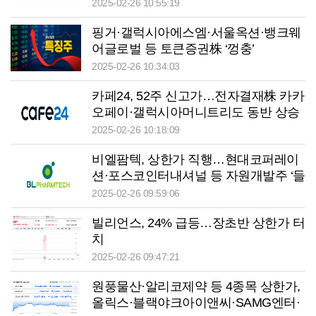
강세
2025-02-26 10:55:19
핑거·갤럭시아에스엠·서울옥션·뱅크웨
어글로벌 등 토큰증권株 ‘껑충’
2025-02-26 10:34:03
카페24, 52주 신고가…전자결재株 카카
오페이·갤럭시아머니트리도 동반 상승
2025-02-26 10:18:09
비엘팜텍, 상한가 직행…현대코퍼레이
션·포스코인터내셔널 등 자원개발주 ‘들
썩’
2025-02-26 09:59:06
빌리언스, 24% 급등…장초반 상한가 터
치
2025-02-26 09:47:21
원풍물산·알리코제약 등 4종목 상한가,
올릭스·블랙야크아이앤씨·SAMG엔터·