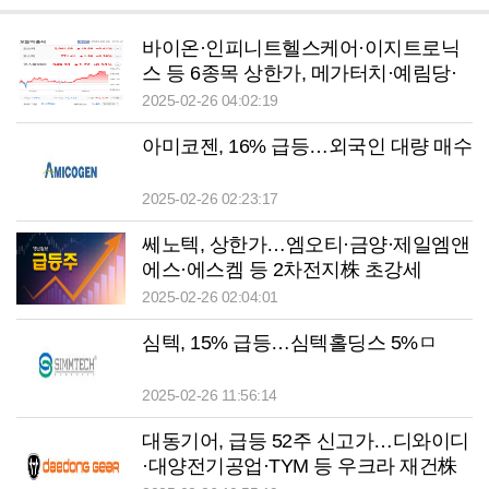
바이온·인피니트헬스케어·이지트로닉
스 등 6종목 상한가, 메가터치·예림당·
에이텀·엔시트론 등 큰 폭 상승 마감
2025-02-26 04:02:19
아미코젠, 16% 급등…외국인 대량 매수
2025-02-26 02:23:17
쎄노텍, 상한가…엠오티·금양·제일엠앤
에스·에스켐 등 2차전지株 초강세
2025-02-26 02:04:01
심텍, 15% 급등…심텍홀딩스 5%ㅁ
2025-02-26 11:56:14
대동기어, 급등 52주 신고가…디와이디
·대양전기공업·TYM 등 우크라 재건株