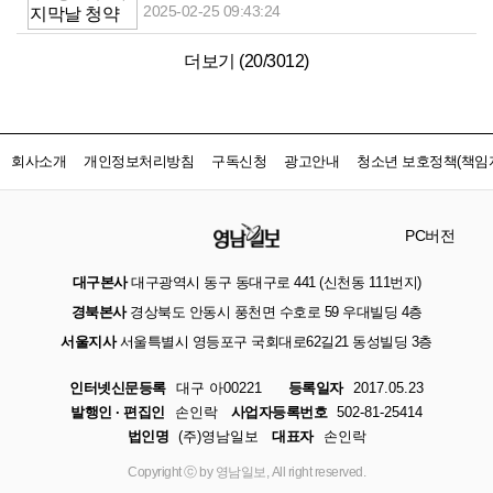
2025-02-25 09:43:24
더보기 (
20
/
3012
)
회사소개
개인정보처리방침
구독신청
광고안내
청소년 보호정책(책임자
PC버전
대구본사
대구광역시 동구 동대구로 441 (신천동 111번지)
경북본사
경상북도 안동시 풍천면 수호로 59 우대빌딩 4층
서울지사
서울특별시 영등포구 국회대로62길21 동성빌딩 3층
인터넷신문등록
대구 아00221
등록일자
2017.05.23
발행인 · 편집인
손인락
사업자등록번호
502-81-25414
법인명
(주)영남일보
대표자
손인락
Copyright ⓒ by 영남일보, All right reserved.