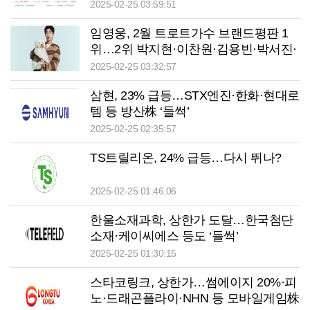
유튜바이오 등 큰 폭 상승 마감
2025-02-25 03:59:51
임영웅, 2월 트로트가수 브랜드평판 1
위…2위 박지현·이찬원·김용빈·박서진·
태진아·나훈아·남진·안성훈·영탁 순
2025-02-25 03:32:57
삼현, 23% 급등…STX엔진·한화·현대로
템 등 방산株 ‘들썩’
2025-02-25 02:35:57
TS트릴리온, 24% 급등…다시 뛰나?
2025-02-25 01:46:06
한울소재과학, 상한가 도달…한국첨단
소재·케이씨에스 등도 ‘들썩’
2025-02-25 01:30:15
스타코링크, 상한가…썸에이지 20%·피
노·드래곤플라이·NHN 등 모바일게임株