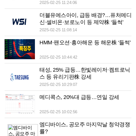
‘들썩’
2025-02-25 11:24:06
더블유에스아이, 급등 배경?…퓨처메디
신·셀비온·보로노이 등 제약株 ‘들썩’
2025-02-25 11:08:14
HMM·팬오션·흥아해운 등 해운株 ‘들썩’
2025-02-25 10:44:42
태성, 25% 급등…한빛레이저·켐트로닉
스 등 유리기판株 강세
2025-02-25 10:29:07
메디콕스, 20%대 급등…연일 강세
2025-02-25 10:02:56
엠디바이스, 공모주 마지막날 청약경쟁
률?