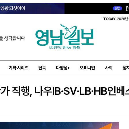
옛 영광 되찾아야
[
칼럼
TODAY
2026년 
를 생각합니다
기획·시리즈
단독
다양성+
오피니언
사회
정
가 직행, 나우IB·SV·LB·HB