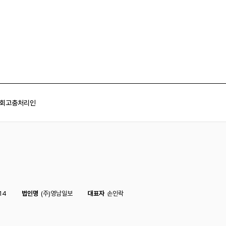
회
고충처리인
14
법인명
(주)영남일보
대표자
손인락