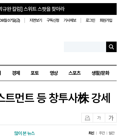
박규완 칼럼] 스위트 스팟을 찾아라
08월 07일(금)
지면보기
구독신청
기사제보
로그인
회원가입
치
경제
포토
영상
스포츠
생활/문화
인베스트먼트 등 창투사株 강세
인쇄
글자작게
글자크게
많이 본 뉴스
최신
주간
월간