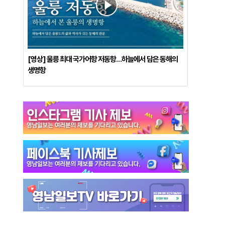
[영상] 울릉 최대 국가어항 저동항…하늘에서 담은 동해의
생명항