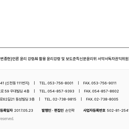
 변종현)
언론 윤리 강령
AI 활용 윤리강령 및 보도준칙
신문윤리위 서약서
독자권익위원
1 (신천동 111번지)
TEL. 053-756-8001
FAX. 053-756-9011
로 59 우대빌딩 4층
TEL. 054-857-9393
FAX. 054-857-8602
62길21 동성빌딩 3층
TEL. 02-738-9815
FAX. 02-738-8005
등록일자
2017.05.23
발행인 · 편집인
손인락
사업자등록번호
502-81-254
reserved.