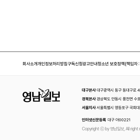
회사소개
개인정보처리방침
구독신청
광고안내
청소년 보호정책(책임자 :
대구본사
대구광역시 동구 동대구로 44
경북본사
경상북도 안동시 풍천면 수호
서울지사
서울특별시 영등포구 국회대로
인터넷신문등록
대구 아00221
Copyright ⓒ by 영남일보, All right 