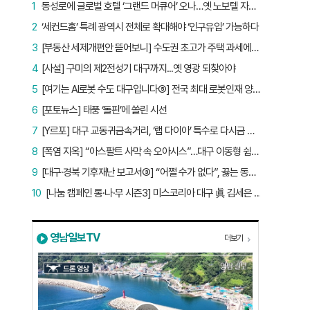
1
동성로에 글로벌 호텔 ‘그랜드 머큐어’ 오나…옛 노보텔 자리 사무실 개설
2
‘세컨드홈’ 특례 광역시 전체로 확대해야 ‘인구유입’ 가능하다
3
[부동산 세제개편안 뜯어보니] 수도권 초고가 주택 과세에만 초점…침체된 지방 부동산 대책은 없다
4
[사설] 구미의 제2전성기 대구까지...옛 영광 되찾아야
5
[여기는 AI로봇 수도 대구입니다⑤] 전국 최대 로봇인재 양성소…“대구산업 맞춤형 교육과정 만들자”
6
[포토뉴스] 태풍 ‘돌핀’에 쏠린 시선
7
[Y르포] 대구 교동귀금속거리, ‘랩 다이아’ 특수로 다시금 활기…“반짝 인기 의존 않는 지속 가능 성장 동력 마련해야”
8
[폭염 지옥] “아스팔트 사막 속 오아시스”…대구 이동형 쉼터 버스 ‘북적’, 지하철역도 ‘바글’
9
[대구·경북 기후재난 보고서③] “어쩔 수가 없다”, 끓는 동해…‘절멸 위기’ 경북 수산업
10
[나눔 캠페인 통·나·무 시즌3] 미스코리아 대구 眞 김세은 “내가 받은 응원, 다음 사람에게”
영남일보TV
더보기