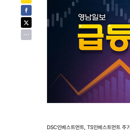
페이스북
트위터
전체
DSC인베스트먼트, TS인베스트먼트 주