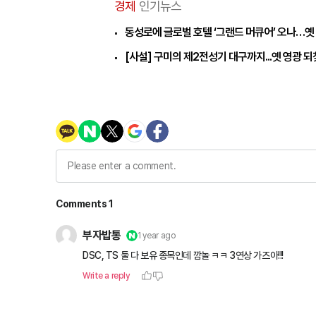
경제
인기뉴스
동성로에 글로벌 호텔 ‘그랜드 머큐어’ 오나…옛
[사설] 구미의 제2전성기 대구까지...옛 영광 