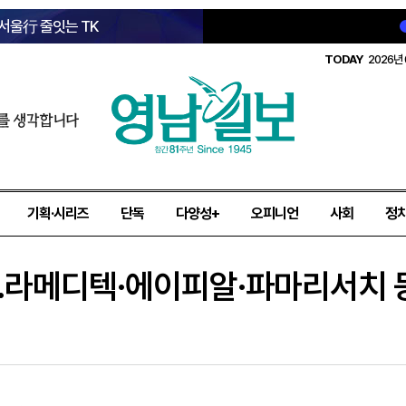
 서울行 줄잇는 TK
TODAY
2026년 
를 생각합니다
기획·시리즈
단독
다양성+
오피니언
사회
정
…라메디텍·에이피알·파마리서치 등