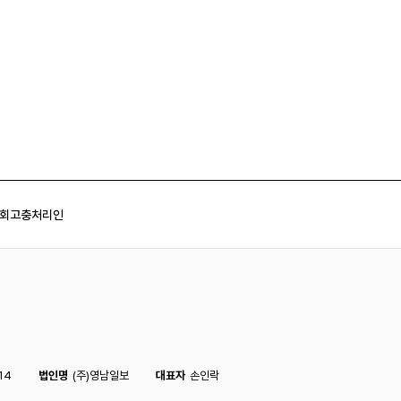
회
고충처리인
14
법인명
(주)영남일보
대표자
손인락