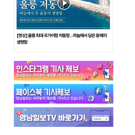
[영상] 울릉 최대 국가어항 저동항…하늘에서 담은 동해의
생명항