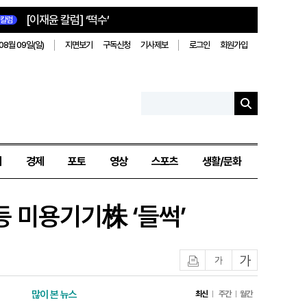
[이재윤 칼럼] ‘떡수’
칼럼
08월 09일(일)
지면보기
구독신청
기사제보
로그인
회원가입
치
경제
포토
영상
스포츠
생활/문화
 미용기기株 ‘들썩’
인쇄
글자작게
글자크게
많이 본 뉴스
최신
주간
월간