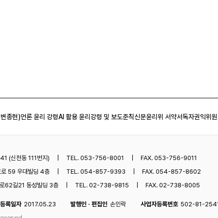
 변종현)
언론 윤리 강령
AI 활용 윤리강령 및 보도준칙
신문윤리위 서약서
독자권익위원
1 (신천동 111번지)
TEL. 053-756-8001
FAX. 053-756-9011
로 59 우대빌딩 4층
TEL. 054-857-9393
FAX. 054-857-8602
62길21 동성빌딩 3층
TEL. 02-738-9815
FAX. 02-738-8005
등록일자
2017.05.23
발행인 · 편집인
손인락
사업자등록번호
502-81-254