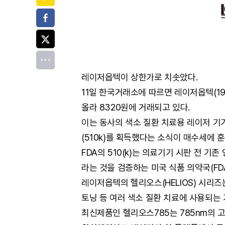
페이스북
트위터
전체
레이저옵텍이 상한가로 치솟았다.
11일 한국거래소에 따르면 레이저옵텍(1995
올라 8320원에 거래되고 있다.
이는 동사의 색소 질환 치료용 레이저 기기 
(510k)를 획득했다는 소식이 매수세에 
FDA의 510(k)는 의료기기 시판 전 
라는 것을 검증하는 미국 식품 의약국(FD
레이저옵텍의 헬리오스(HELIOS) 시리즈는
토닝 등 여러 색소 질환 치료에 사용되는
최신제품인 헬리오스785는 785nm의 고