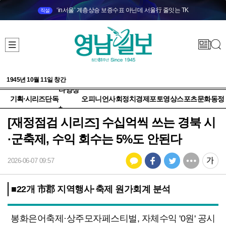
‘in서울’ 계층상승 보증수표 아닌데 서울行 줄잇는 TK
직설
1945년 10월 11일 창간
다양성
기획·시리즈
단독
오피니언
사회
정치
경제
포토
영상
스포츠
문화
동정
+
[재정점검 시리즈] 수십억씩 쓰는 경북 시
·군축제, 수익 회수는 5%도 안된다
2026-06-07 09:57
■22개 市郡 지역행사·축제 원가회계 분석
봉화은어축제·상주모자페스티벌, 자체수익 '0원' 공시