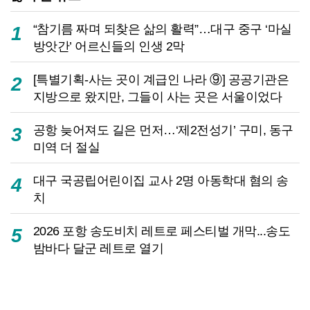
“참기름 짜며 되찾은 삶의 활력”…대구 중구 ‘마실
1
방앗간’ 어르신들의 인생 2막
[특별기획-사는 곳이 계급인 나라 ⑨] 공공기관은
2
지방으로 왔지만, 그들이 사는 곳은 서울이었다
공항 늦어져도 길은 먼저…‘제2전성기’ 구미, 동구
3
미역 더 절실
대구 국공립어린이집 교사 2명 아동학대 혐의 송
4
치
2026 포항 송도비치 레트로 페스티벌 개막...송도
5
밤바다 달군 레트로 열기