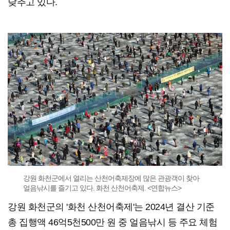
낮추고 있다.
강원 화천군에서 열리는 산천어축제장에 많은 관광객이 찾아
얼음낚시를 즐기고 있다. 화천 산천어축제. <연합뉴스>
강원 화천군의 '화천 산천어축제'는 2024년 결산 기준
총 집행액 46억5천500만 원 중 얼음낚시 등 주요 체험