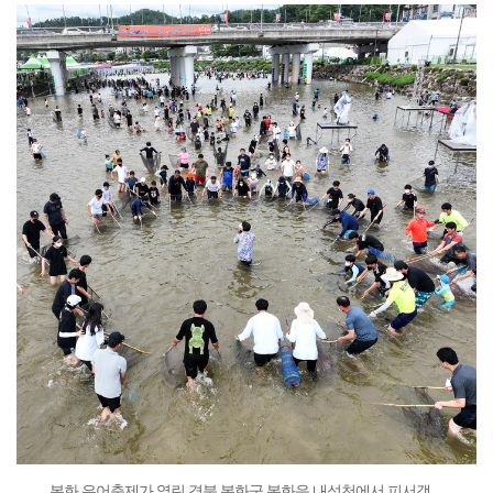
봉화 은어축제가 열린 경북 봉화군 봉화읍 내성천에서 피서객