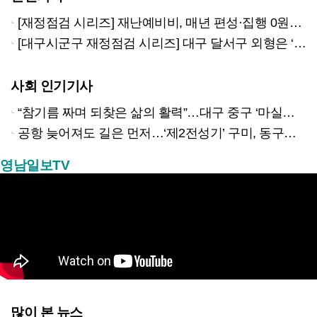
[재정점검 시리즈] 재난예비비, 매년 편성·집행 0원… 안 쓰는 안전예산, 어디로 가나
[대구시군구 재정점검 시리즈] 대구 달서구 외형은 ‘예산 1조 시대’, 속을 들여다 보니…
사회 인기기사
“참기름 짜며 되찾은 삶의 활력”…대구 중구 ‘마실방앗간’ 어르신들의 인생 2막
공항 늦어져도 길은 먼저…‘제2전성기’ 구미, 동구미역 더 절실
영남일보TV
많이 본 뉴스