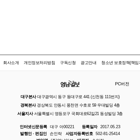
회사소개
개인정보처리방침
구독신청
광고안내
청소년 보호정책(책임자
PC버전
대구본사
대구광역시 동구 동대구로 441 (신천동 111번지)
경북본사
경상북도 안동시 풍천면 수호로 59 우대빌딩 4층
서울지사
서울특별시 영등포구 국회대로62길21 동성빌딩 3층
인터넷신문등록
대구 아00221
등록일자
2017.05.23
발행인 · 편집인
손인락
사업자등록번호
502-81-25414