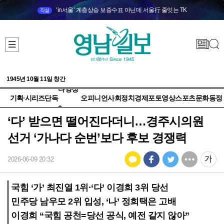
‘in서울’ 계층상승 보증수표 아닌데 서울行 줄잇는 TK
직설
1945년 10월 11일 창간
다양성
기획·시리즈
단독
오피니언
사회
정치
경제
포토
영상
스포츠
문화
동정
+
‘다’ 받으면 떨어진다더니…경주시의원
선거 ‘가나다 순번’보다 후보 경쟁력
2026-06-09 20:32
국힘 ‘가’ 최진열 1위·‘다’ 이경희 3위 당선
민주당 남우모 2위 입성, ‘나’ 정희택은 고배
이경희 “국힘 공천=당선 공식, 예전 같지 않아”