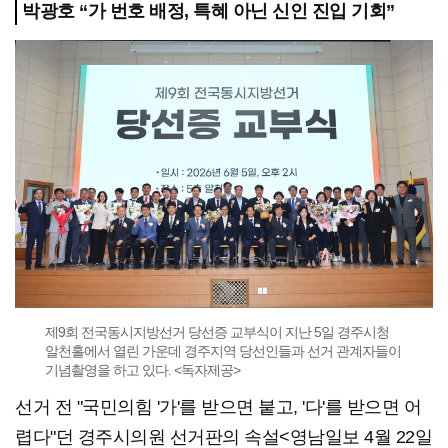
박광호 “가 번호 배정, 특혜 아닌 신인 진입 기회”
제9회 전국동시지방선거 당선증 교부식이 지난 5일 경주시청
알천홀에서 열린 가운데 경주지역 당선인들과 선거 관계자들이
기념촬영을 하고 있다. <독자제공>
선거 전 "국민의힘 '가'를 받으면 붙고, '다'를 받으면 어
렵다"던 경주시의원 선거판의 속설<영남일보 4월 22일