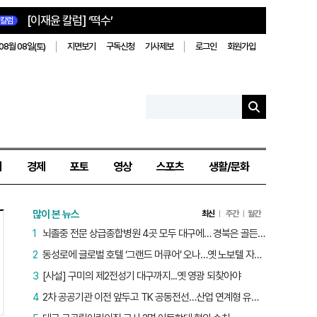
[이재윤 칼럼] ‘떡수’
칼럼
08월 08일(토)
지면보기
구독신청
기사제보
로그인
회원가입
치
경제
포토
영상
스포츠
생활/문화
많이 본 뉴스
최신
주간
월간
1
뇌졸중 전문 상급종합병원 4곳 모두 대구에… 경북은 골든타임 사각지대
2
동성로에 글로벌 호텔 ‘그랜드 머큐어’ 오나…옛 노보텔 자리 사무실 개설
3
[사설] 구미의 제2전성기 대구까지...옛 영광 되찾아야
4
2차 공공기관 이전 앞두고 TK 공동전선…산업 연계형 유치 승부수