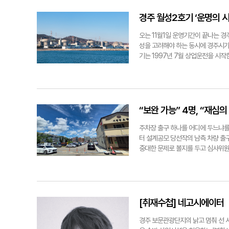
우량의 28.3%(90.9mm)에 그
그대로 내리꽂혔다. 땀이 등을 적실 
되지 않았다. 7일부터 13일까지 대
겨져 있었다. 돌기둥마다 얼굴과 몸, 
경주 월성2호기 ‘운명의 
을 누그러뜨릴 만한 비 소식은 없다
굴은 천년 세월에 많이 닳았지만 멀
고 있다. 하나의 지구에 여러 사업을 
지키고 악귀를 막는 불교의 수호신이다
오는 11월1일 운영기간이 끝나는 
추진한다. 양수장비 89대도 지원하
던 또 다른 금강역사상 2구는 19
성을 고려해야 하는 동시에 경주시가
지, 안강읍 하곡지, 문무대왕면 송전
사 석탑에 서 있는 금강역사가 자연스
기는 1997년 7월 상업운전을 시
활용수 확보 대책도 병행하고 있다.
능성도 생각해볼 수 있다"고 말했다.
당초 44일간 예정됐던 정비기간은 운
대 보조취수장에서 하루 1만㎥를 취
를 토대로 보면 탑의 한쪽 면은 약 
시공 상태를 점검·보완하고 있으며 
물을 끌어올릴 방침이다. 경주시 
도, 감실도, 탑의 몸체도 사라졌다.
을 위해서는 운영변경허가와 설비 개선
를 활용하고 있어 당장 제한급수를 검
모습을 두고 조금 다른 이야기를 꺼
서를 제출했고, 원자력안전위원회는 
계까지 낮아질 수 있다고 보고 있다
제자리에 서서 주변 풍경까지 함께 보
향평가서 주민 의견수렴도 마쳤다. 
“보완 가능” 4명, “재심
으로 진단하고 있지만 가을까지 강수량
서면 사방이 탁 트인다. 뒤로는 논이
한수원이 제공한 발전실적 자료에 따
기자 blowpaper@yeongnam.co
풀리지 않은 질문이 하나 더 있다. 
생산했다. 이를 지역자원시설세 ㎾h
주차장 출구 하나를 어디에 두느냐를
지만 이 일대에는 이름을 잃어버린 절
0.25원인 현행 산식에 적용하면 
터 설계공모 당선작의 남측 차량 출
라붙는 이야기가 있다. 바로 신라 경
비는 각각 약 48억9천만원으로, 합
중대한 문제로 볼지를 두고 심사위원 
고 있던 복두장이가 아무에게도 말하
약 225억원, 연평균 45억원 상당
차 공간을 늘리고 주민편의시설을 마
다. "혹시 여기가 그 도림사입니까?
확대되는 상황에서 안전성이 확보된 
다. 낡은 단독주택이 많은 성건동의
은 맞지만 여기가 도림사라고 확신할 
지원사업비와 지역자원시설세도 지속해
는 733세대가 살고 있지만 주차면은 
닮은 설화가 우리나라에만 있는 이야
9월 월성2호기 중수 누설 사고에서
별도 주차 공간이 없어 주민들이 오
의 유리제품이 출토되는 것을 예로 들
다고 지적했다. 아울러 "중수 누설 
동아리방 등이 함께 들어설 예정이다
[취재수첩] 네고시에이터
직였을 가능성을 생각해 볼 수 있다"
설계수명이 끝나는 만큼 안전하고 지
는 지난 5월 22일 A업체가 제출한
"경문왕의 귀가 정말 당나귀처럼 생겼
2027년 12월, 4호기는 2029
면 162면과 차량·보행 동선 분리를
경주 보문관광단지의 낡고 멈춰 선 
기도 하다"며 웃었다. 물론 역사적