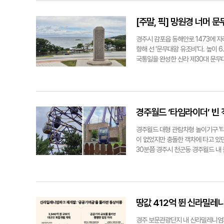
기사 가운데서도 이곳을 찾는 사람이 
부에서 배출한 것은 그동안의 인사 
모은다는 것이다. 서천으로 아침운동
된 인사권에 따라 의회가 자체적으로
[주말, 픽] 망원경 너머
사람도 있다고 했다. 인근 주민 김
이어가며 최종적으로는 의회 인력으로
냥 돌아서지 않는다고 했다. 김씨는 
비교해 지나치게 빠르다며 형평성 문제
경주시 감포읍 동해안로 1473에 
강하게 지내길 바라는 마음이다. 또 
7개월이다. 5급 승진자는 전체 경력
향해 선 '문무대왕 유조비'다. 높이
래된 모습을 기억하는 사람도 있었다.
전체 근무경력 35년 이상, 현 직급
국통일을 완성한 신라 제30대 문무
우는 논밭이었다"며 "당시 석불은 
가운데도 전체 경력 30년 이상, 현
학교 터에 들어선 전시관은 바다를 향
로, 상가가 들어섰다. 노천에 있던 
사무국이 본청보다 통상 2~3년 정
시관이라기보다 동해를 바라보는 역사 
가족의 안녕을 비는 모습은 남았다. 
승진 시점이 벌어지다 보니 상대적 박
다'라는 문장이 관람객을 맞는다. 
어려울 만큼 파손됐다. 머리 둘레의 
무국의 조직 규모다. 익명을 요구한
는 이야기가 전시실마다 이어진다. 
렷했다. 넓은 어깨와 길게 표현된 
서로 맞물려 운영되고 있다"며 "한
상으로 보여준다. 1층 문무대왕 체험
경주월드 ‘타임라이더’ 빈
있다. ◆병든 마음이 부처를 찾는 이
후 같은 자리를 장기간 맡는 상황이 
대왕의 시간 속 한 장면에 들어가보
장은 경주에 전해오는 약사여래 이야
13일자 인사에서 4명을 추가로 보내
수 있다. 지금은 대한민국 여성 최
경주월드 대형 관람차형 놀이기구 '
분황사의 약사여래가 앞을 보지 못하
"집행부에서 파견된 직원은 의회 자체
정신을 오늘의 바다 도전과 연결해 
이 없었지만 충돌한 객차에 타고 있던
이었다. 치료할 방법이 많지 않았던 
직원은 승진하고 필요한 인력은 집행
뮤지엄숍에는 경주의 풍경과 문화유산
30분쯤 경주시 천군동 경주월드 내
다는 이야기가 퍼지면 사람들은 멀리
중인 7급 공무원 D씨는 의회가 자
이나 동해안 드라이브 중 들른 여행
구역으로 떨어져 인명 피해로 이어지
어졌다고 했다. 절이 있고 승려가 머
는 "지방의회가 독립된 인사 체계를 
기벌포 해전, 문무대왕의 호국정신을
다. 충돌된 객차에는 각각 초등학생 
지고 불상만 남으면 사람들의 발길도
도 나중에는 후배 직원들이 좁은 조직
어두운 전시실 안에서 황금빛 선으로
위해 인근 병원으로 이송됐다. 이날 
을 켜고 기도한 흔적을 볼 수 있지만
것은 의회사무국의 인사 순환을 돕기
편의 역사 영상을 따라 걷는 느낌이 
르게 확산됐다. 경주월드 측은 사고 
승려, 그곳을 오가는 사람들이 함께 
협력 체계도 흔들릴 수 있다"고 했
나라와 일본, 아라비아 등과 바닷길
는 제작사 측에 기술 지원을 요청한 것
땅값 412억 뛴 신라밀레
남항사로 추정되는 절은 사라졌고 불
진되면 파견과 인사교류 전반을 재검
지 않다. 무엇보다 문무대왕 해양역
랫동안 이곳을 찾았다. 박 원장은 "
는 선을 그었다. 임활 의장은 "앞
볼 수 있다는 점이다. 푸른 바다 위
경주 보문관광단지 내 신라밀레니엄파