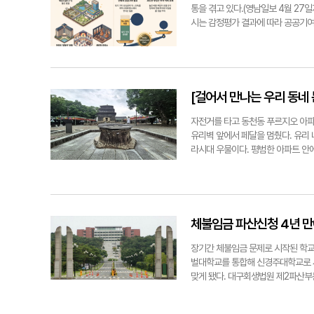
누기보다, 사람을 불상 앞에 서게 하
다"고 말했다. 장성재기자 blowpap
들여다보니 능 앞에 세워진 비석까지 
통을 겪고 있다.(영남일보 4월 27
곳은 신라시대 남항사 터로 추정된다
신문왕이 동해의 용이 된 문무대왕을 
시는 감정평가 결과에 따라 공공기여 
사가 있었다는 기록이 전한다. 남항
면들이 눈앞의 풍경으로 되살아난다. 장
경으로 토지 활용도와 사업성이 높아
았다는 설화가 남아 있다. 병을 앓던
는 이익 일부를 시민에게 돌려준다는
는 이야기다. 박 원장은 노서동 석불
을 설명하는 주민설명회를 열었다. 
등 옛 왕경의 사찰들이 이 일대에 
2017년 휴업했다. 우양산업개발은
것이라는 설명이다. 절의 정확한 규모
하고 있다. 복합시설지구로 바뀌면 숙
[걸어서 만나는 우리 동네
은 경주 도심의 옛 유구가 현재 지표
7천234㎡ 부지에 3천940억원을 
불 주변에도 옛 절의 흔적이 남아있
공간 등을 조성할 계획이다. 골든블
자전거를 타고 동천동 푸르지오 아파
을 들었다. 조선전기 불교가 힘을 잃
가치가 종전 320억7천만원에서 73
유리벽 앞에서 페달을 멈췄다. 유리
을 가능성이 있다는 얘기다. 하루에
은 숙박시설과 상업시설이 포함된 사
라시대 우물이다. 평범한 아파트 안
채 지나간다. 그러나 새벽마다 물을
엄파크의 공공기여 산정액은 82억4
외부 손님들은 단지를 찾았다가 우연
노서동 석불은 지금도 살아 있는 동네의
상승분의 15%를 기본 공공기여율로
이 사는 공간 한가운데 남은 신라의
라질 수 있다. 관광개발팀 실무자는
우물 단면이 복원돼 있다. 단지 안내
업개발은 공공기여 부담이 과도하면 
우물 40기를 비롯해 도로와 건물지,
서 "사업을 시작하기도 전에 큰 공공
바닥에 나무 구조물을 만든 점도 특
체불임금 파산신청 4년 
라 호텔 유치 협의에도 영향을 줄 수
시 사람들에게도 물은 삶을 지탱하는
께 추진할 수 있다"며 "대규모 관
만 좋은 샘이 있어 동천(東泉)이라고
장기간 체불임금 문제로 시작된 학교
사업 추진 전 우양산업개발 측이 용도
서도 "아파트에 왔다가 발견하면 신
벌대학교를 통합해 신경주대학교로 새
준 우양산업개발 대표는 당시에는 숙
말했다. 인근 주택가의 주민 유모씨는
맞게 됐다. 대구회생법원 제2파산부
자가 조성계획 변경을 신청한 상황인 
대 우물이 남아 있다는 점이 더 신기
28일이다. 법원은 오는 9월22일 
차는 10개 사업지에 적용할 공공기
7번길이었다. 넓은 아파트 단지를 벗
산신청은 2022년 5월4일 경주대 