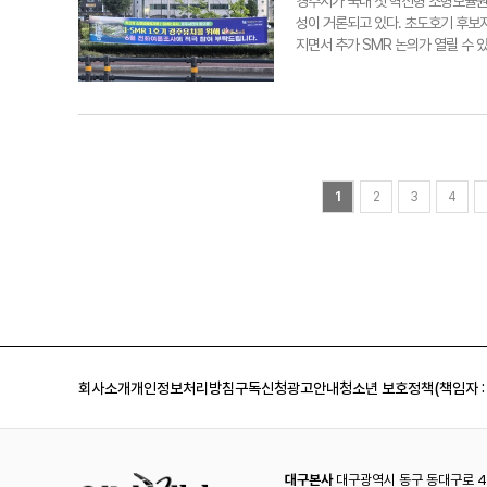
인 지출액은 111억원으로 전년보다 3
경주시가 국내 첫 혁신형 소형모듈원
국용변어정'으로도 부른다. 돌 높이는
해안까지 이동하는 흐름을 만드는 것
8.9%, 일본 6.2%, 미국 5.5%
성이 거론되고 있다. 초도호기 후보
어우러진다는 원융무애와 불교의 팔정
로 잡았다. 황리단길 생활문화센터와 
광시장이 중국과 일본 중심에서 미주
지면서 추가 SMR 논의가 열릴 수 있
도 사용할 수 있을 만큼 상태가 양
강정원 문체부 관광정책실장은 "AP
터 관심 관광지 자료에서 영어권과 
부터 2040년까지다. 12차 전기본
동지·청지라는 우물에는 신라를 지키는
밖 대표 방한관광 거점으로 키우겠다"
였다. 반면 일본어권에서는 월정교와 
에서는 올 하반기쯤 실무안의 윤곽이 
고기로 바꿔 잡아갔다. 용들의 아내
가가 확인되고 있다"며, "체류형 
읽힌다. 외국인 관광객을 한 덩어리
에서 제시된 전력수요 전망에 따르면 2
아 각각의 우물에 놓아주게 했다. 그
blowpaper@yeongnam.com
본어권에는 황리단길과 월정교, 동궁
2038년 전망치 129.3GW를 2.5
왕의 밝은 지혜에 감복했다는 이야기
명 유치와 평균 체류기간 3일을 목표
팎의 설비용량에 해당한다. 향후 전원
던 돌부처들의 목을 잘라 이곳에 넣
먹고, 다른 권역까지 이동하게 해야 
될 전망이다. 한국원자력학회도 12차
억까지 간직하고 있는 셈이다. 동천동
황남동은 33만5786명으로 가장 많
년에도 원전 비중 35%를 유지하려면
1
2
3
4
밟은 이동거리는 길지 않았다. 하지만
뒤를 이었다. 월성동도 26만2593
34기와 SMR 20기가 필요하다고 
훌쩍 지났다. 수도꼭지 하나만 돌리
동별 방문 수는 같은 관광객이 여러
북에 주기가 부담스러웠을 정부의 정
구가 아니라 이 도시 사람들이 어디
움직였는지를 보여주는 자료다. 황리
은 또 "SMR 건설이 초도호기 한 
blowpaper@yeongnam.com
평균 머문 시간을 114.6분으로 분
는 입장을 밝혔다. 다만 경주시가 
러보며 시간을 보낸다. 황리단길의 
다. 한수원 신규원전 부지선정평가위원회
곳이어야 한다. 불국사권은 이미 외국
주시는 건설적합성과 환경성은 기장군
일대 이동이 함께 반영된다. 관광진
20.03점으로 기장군 21.91점에
으로 단기 체류에 머문다고 진단했다
가 갈린 셈이다. 18일 더불어민주
회사소개
개인정보처리방침
구독신청
광고안내
청소년 보호정책(책임자 :
은 관광지'에 머물 수 있다. 불국사
위는 "이번 결과에 대한 정치적 해
도는 방문 지도와 달랐다. 보문관광단
을 시민들에게 투명하게 설명하고, 
두 지역이 경주 전체 외국인 관광소비
다"고 했다. 탈핵경주시민공동행동도
동은 약 69억1천900만원 수준이다
명분 아래 지역 간 경쟁을 부추겼다
리조트, 국제회의 시설이 밀집한 보
였다. 핵발전소는 우리 지역에 와 
대구본사
대구광역시 동구 동대구로 44