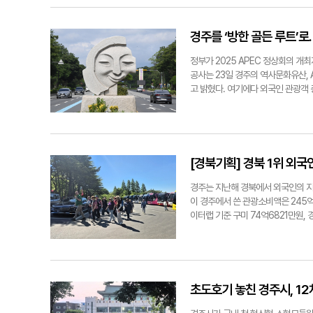
숙박업체는 애초 신청할 필요가 없었
쇠 뒤에 낮은 돌우물이 남아 있었다
급 문제를 호소해 왔다. 이들은 체불
다"고 말했다. 경북문화관광공사는 
오랜 시간 비바람을 맞은 흔적이 남아
관재인이 신고 채권을 조사한 뒤 확정
공모에 참여하는 과정에서 공사와 1
모씨는 "아주 오래전, 조선시대부터 
주대로 교명을 바꿨고, 2023년 4
경주를 ‘방한 골든 루트’
북도가 갖고 있다. 경주시는 도시계
들이 다 같이 쓰던 귀중한 우물이었다
승인 당시 2년 안에 체불임금을 해
획이다. 자문을 거친 뒤 경주시·경
같이 썼다'는 말에는 지금과 다른 생
간다. 관재인은 재산과 부채, 체불
정부가 2025 APEC 정상회의 개
반영해 경북도에 제출할 예정이다. 장성
다. 수도꼭지를 돌리면 곧바로 물이
단의 관리·처분권이 파산관재인에게 
공사는 23일 경주의 역사문화유산, 
철 경주시종합자원봉사센터장은 도시 
교법은 학교법인의 파산을 해산 사유
고 밝혔다. 여기에다 외국인 관광객 
쪽이 훨씬 편하다"며 "하지만 물이 
는 별도 처분이다. 이에 따라 앞으로
불국사·보문단지·동해안을 잇는 2박3
그는 "남아 있는 우물에는 저마다 사
대 정상화의 핵심 과제가 될 전망이다
9357명으로 작년 같은 기간보다 18
온 경우도 있을 것"이라고 했다. 경
을 검토하겠다"고 전했다. 장성재기자 b
방문객은 138만5284명, 외국인 
고 조선시대 우물도 있다"며 "경주에
결과, 외국인의 방문지와 소비지가 서
흥미롭다. 조 원장은 "옛 자료를 보
26만2593명 순으로 많았다. 대릉
[경북기획] 경북 1위 외국
을 확인했지만, 나머지는 끝내 찾지 
출은 호텔과 리조트, 국제회의 시설이
주변을 흐르고 모래층 아래로 물길이 
60.5%에 이른다. 유적과 골목은 
경주는 지난해 경북에서 외국인의 지갑
보면 경주는 땅을 파면 모래가 나오고
선을 하나의 여행으로 엮어내는 데 
이 경주에서 쓴 관광소비액은 245억
옛 읍성의 해자에도 북천 물을 끌어
시장에 홍보한다. 김해공항을 통해서
이터랩 기준 구미 74억6821만원, 
는 생활 기반이기도 했다. 조 원장은
유산을 활용한 '경주 한·중 정상회담
해도 두 배를 웃돈다. 경주가 외국
우물이 없으면 물지게를 지고 물을 
국적별로 갈린다. 중국어권과 영어권
다. 문화체육관광부는 경주를 수도권에
주고등학교 교정 안에도 한때 우물 
객은 월정교와 황리단길처럼 전통 경
국인이 한국 여행 일정을 짤 때 필
탑동의 나정과 교동의 재매정, 오릉
보다 국적별 관심사에 맞춰 여행 동
확장해야 한다. 황리단길에서 시작한
우물이 다섯 개 있었고, 물맛도 서로
한계가 있다. 경주시 관광진흥 5개년
경제의 힘이 될 수 있기 때문이다. ◇
초도호기 놓친 경주시, 1
미는 다시 달라졌다. 분황사 석정은 
서 시작한 관광객이 불국사권 체험, 
는 더 뚜렷하다. 올해 1~5월까지 경
낮고 넓은 돌우물이 남아 있다. 이름은
김경은 경주시 관광정책팀장은 "보문