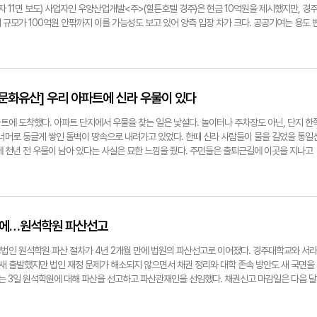
는 간절한 마음이 중요하다는 이야기다. ◆사라진 남항사, 남겨진 부처 노서동 석불이 서 있는
er@yeongnam.com
확인할 수 있었다. 전시관 바로 앞에는 이견대가 있다. 걸어서 2분 남짓이면 닿는다. 이견대
일자 11면 보도) 사업자인 우양산업개발<주>(힐튼호텔 경주)은 현금 10억원을 제시했지만, 경
. 북쪽으로 멀지 않은 곳에 삼랑사터 당간지주가 남아 있고 삼국유사에는 삼랑사 남쪽에 남항
기려 세운 곳으로 전해진다. 이견대에 올라 바다를 바라보는 순간, 조금 전 전시실에서 본 장
규모가 100억원 안팎까지 이를 가능성도 보고 있어 양측 입장 차가 크다. 공공기여는 용도 
사에는 신라 효소왕 무렵, 삼랑사 경흥 스님의 병이 열한개 얼굴을 지닌 관음보살의 도움으로 
성재기자 blowpaper@yeongnam.com
질 때 사업자가 현금이나 토지, 공공시설 등을 지역사회에 제공하는 방식이다. 개발로 늘어나
 경흥 앞에 한 여승이 나타나 열한가지 모습으로 춤을 추며 병을 낫게 한 뒤 남항사로 사라졌다
 취지다. 경주시는 지난 6일 시청 대회의실에서 보문관광단지 조성계획 변경과 공공기여 방
을 서천을 따라 이어졌던 신라 사찰들과 함께 바라봐야 한다고 했다. 영묘사와 흥륜사, 삼랑사
논란의 중심은 신라밀레니엄파크였다. 이곳은 2007년 역사문화테마파크로 문을 열었으나
자리했고 노서동 석불이 있는 곳도 당시에는 사람들이 쉽게 오갈 수 있는 도심 사찰 공간이었을
 2020년 이 부지를 낙찰받은 뒤 관광휴양·오락시설지구를 복합시설지구로 바꾸는 사업을 추
와 모습은 알 수 없다. 주변에 대한 본격적인 발굴조사가 이뤄지지 않았기 때문이다. 박 원장
박시설과 상가, 관광·오락시설 등을 한 지구 안에 함께 배치할 수 있다. 우양산업개발은 17만
 문화유산] 우리 아파트에 신라 우물이 있다
보다 40∼50㎝ 아래에서 발견되는 경우가 많다며, 개발 당시 땅을 깊이 파내지 않았다면 석
들여 하얏트 계열 럭셔리 브랜드인 '알릴라' 호텔 130실과 글램핑, 브랜드 복합상가, 복합문화
을 수 있다고 했다. 불상의 얼굴이 파손된 이유에 대해서는 조선시대 숭유억불의 흔적일 가능
루와 연계한 관광형 증류소 사업도 함께 추진하고 있다. 경주시가 진행한 용역은 이 부지의 토
트에 도착했다. 아파트 단지에서 우물을 찾는 일은 낯설다. 놀이터나 주차장도 아닌, 단지 한
으면서 시내에 있던 절들이 하나둘 자취를 감췄고, 그 과정에서 남겨진 불상 역시 손상을 입었
2억6천만원으로 오를 것으로 추산했다. 용도 변경에 따른 상승분은 411억9천만원이다. 용역
 너머로 둥글게 쌓인 돌벽이 땅속으로 내려가고 있었다. 한때 신라 사람들이 물을 길었을 통일
도 수많은 사람이 이곳에 도착하고 다시 떠난다. 대부분은 작은 비각 안에 누가 서있는지 모른
업지에는 상승분의 20%를 공공기여로 적용하는 방안을 제시했다. 이를 적용하면 신라밀레
에 천년 전 우물이 남아 있다는 사실은 묘한 느낌을 줬다. 주민들은 출퇴근길에 이곳을 지나고
 가져오는 노인과 운행 전 손을 모으는 버스기사, 장을 보고 돌아오다 기도를 하는 주민들에게
천만원이다. 경주시는 용역의 20%안을 그대로 확정하지 않고, 감정평가로 산정할 토지가치
히 유리벽 안 돌우물과 마주친다. 고분이나 절터처럼 따로 떨어진 유적이 아니라 지금 사람들
 부처다. 장성재기자 blowpaper@yeongnam.com
 검토하고 있다. 공시지가를 기준으로 한 용역 수치는 예측치여서 실제 감정평가 뒤 금액은 
 생활 흔적이다. 백률로 7번지의 아파트 단지 후문쪽 문화유적 전시공간에는 발굴 당시 확인된
 감정평가 결과에 따라 공공기여 규모가 100억원 안팎에 이를 가능성도 내다봤다. 반면 우양
문에 따르면 이곳에서는 2006년 1월부터 2007년 5월까지 발굴조사가 진행됐다. 조사에서
대규모 투자 자체가 위축될 수 있다고 주장한다. 손명원 힐튼경주 이사는 영남일보와 통화에
 생산시설 등이 확인됐다. 전시된 우물은 약 4m 깊이의 통일신라시대 우물이다. 돌을 쌓기 전
기여 부담을 지우면 투자자 입장에서는 부담이 될 수밖에 없다"며 "절차가 계속 늦어지면 알릴
징이다. 물길이 무너지지 않도록 바닥부터 다진 흔적이다. 지금의 아파트 상하수도 시설처럼 
만에…원석학원 파산선고
 있다"고 말했다. 손 이사는 "호텔 사업이 진행돼야 골든블루와 연계한 관광형 증류소 사업도 
 가장 중요한 기반이었다. 동천(東川)이라는 지명도 동천 주위에 형성된 마을이라는 점도 있
광투자와 고용 창출 자체가 지역에 도움이 되는 공공기여"라고 주장했다. 설명회에서는 복합단지
 불리기도 했다. 아파트 주민 최모씨는 "사람들이 전시된 우물을 보러 찾아보는 편은 아니다"
법인 원석학원 파산 절차가 4년 2개월 만에 법원의 파산선고로 이어졌다. 경주대학교와 서라
 변경을 논의하면서 현금 대신 1만평의 토지 기부채납 규모를 거론한 점도 쟁점이 됐다. 조영
기해한다. 아파트 안에 이렇게 유적을 전시해 놓은 곳은 전국적으로 보기가 힘들지 않겠느냐"
 출발했지만 법인 재정 문제가 해소되지 않으면서 채권 정리와 대학 존속 방안도 새 국면을
박시설 도입을 위해 관계기관과 개별 협상하던 시기였고 현재는 공개 공모를 거쳐 여러 사업
 "아파트가 들어서기 전에는 이곳이 군부대 자리였다"며 "이걸 치우지 않고 그 자리에 신라시
는 3일 원석학원에 대해 파산을 선고하고 파산관재인을 선임했다. 채권신고 마감일은 다음 달
만큼 같은 기준으로 볼 수 없다고 주장했다. 이와 관련, 경주시 관광개발팀 실무자는 "현재 
하다"고 했다. 유리벽 안 우물을 뒤로하고 다시 자전거에 올랐다. 다음 목적지는 동천동 선주
오전 11시 대구회생법원 제44호 법정에서 채권자집회와 채권조사 절차를 열기로 했다. 이번 파
여 기준을 함께 마련하는 과정"이라며 "이번 변경의 주된 목적은 신규 숙박시설 도입인데 기존
어나 골목 안으로 들어서자 우물의 풍경은 전혀 달라졌다. 오래된 주택 담벼락 옆, 철문과 자
전·현직 교직원 등 대학 구성원 61명이 제기했다. 신청인 측은 장기간 임금 체불과 퇴직금 미지