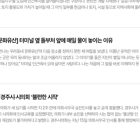
기자 blowpaper@yeongnam.com
 계획돼 주차장법 시행규칙을 위반했다며 이의를 제기했다. 경주시는 이의제기를 받은 뒤 5월
시설지구'를 도입해 민간투자를 끌어들이겠다는 구상이다. 논란은 개발 자체보다 '공공기여'에
도림사였는지는 더더욱 알 수 없다. 그래서 오히려 직접 한번 찾아가 볼 만하다. 차를 타고 지
 유지할지, 다시 심사할지를 서면으로 물었다. 심사위원 4명은 남측 출구를 조정하면 기본·실
 토지 활용도와 가치가 높아질 때 그 이익 일부를 현금이나 토지, 시설 등으로 지역사회에 돌
고 고개를 돌리는 사이 금세 지나쳐 버린다. 하지만 숲머리에 차를 두고 15분을 걸어 들어가면 천
다며 기존 당선 결과를 유지하자는 의견을 냈다. 나머지 1명은 법령 기준을 충족하지 못한 공
밀레니엄파크는 시설지구가 변경될 경우 토지가치가 종전 320억원에서 732억원으로 오를 
서 만날 수 있다. 장성재기자 blowpaper@yeongnam.com
절하지 않다며 재심의가 필요하다고 판단했다. 경주시도 당선안의 출구를 법령에 맞게 바꿔
 변경만으로 약 412억원이 늘어나는 셈이다. 이를 두고 사업자인 우양산업개발은 현금 10억
도심재생과 도시재생팀 실무자는 영남일보와의 통화에서 "출구 설치가 제한된 구간에 계획된 
지가 상승분의 15~20% 수준으로 공공기여 규모를 100억원 안팎까지 검토하고 있다. 시민
 "심사위원 다수는 전체 배치를 크게 바꾸지 않고 보완할 수 있다고 판단했다"고 말했다. 당
해야 한다고 주장한다. 간격이 너무 크다. 각자의 숫자만 고집하다가는 사업도 늦어지고 시민
한 보완안을 경주시에 제출한 것으로 확인됐다. 반면 B업체는 심사가 끝난 뒤 출구 선을 고치
지금 필요한 것은 투자와 공공성 사이에서 합의점을 찾아낼 협상가다. 그 역할은 경북문화관광공
문화유산] 터미널 옆 돌부처 앞에 매일 물이 놓이는 이유
고 있다. B업체 측은 "설계공모는 심사 당시 제출된 공모안을 기준으로 적법성과 공익성을 평
지 조성사업 시행자로 복합시설지구 도입을 기획하고 사업자를 모집했다. 조성계획 변경 신청
 채 심사 뒤 도면상 숫자만 맞춰 위법한 공모안을 합법으로 바꾸는 것은 제도 취지와 정면으로
 10억원안 역시 공사와 협의하는 과정에서 나왔다. 사업계획과 투자자의 사정을 가장 잘 아
만나는 우리동네 문화유산'의 다음 장소를 정하지 못한 채 며칠을 보냈다. 이름난 유적은 이미
는 영남일보에 "공모지침 위반과 심사 과정의 하자가 바로잡히지 않아 법원의 판단을 받기 위
별 사업자의 땅값만 올려주는 일로 끝나서는 안 된다. 공사는 'POST-APEC 보문 2030'을
 곳은 우리 동네라는 말과 조금 어울리지 않았다. 그 이야기를 들은 지인이 별일 아니라는 듯
밝혔다. 장성재기자 blowpaper@yeongnam.com
투자와 600여개 일자리 창출도 기대하고 있다. 이번 시설지구 변경은 보문관광단지 안 10개
 하나 있어요." 터미널 인근에서 오래 살아온 사람이다. 나는 처음에 그 말을 바로 이해하지 못
첫 협상에서 어떤 원칙을 세우느냐에 따라 다른 사업장의 공공기여와 앞으로 이어질 보문단지 
서 좀처럼 어울리지 않는 단어처럼 들렸다. 터미널은 나도 종종 이용한다. 가끔 회사 일이 있어
여 협상 역시 10억원이냐, 100억원이냐를 놓고 벌이는 숫자 싸움에 머물 필요가 없다. 일부는
돌아오면 그 앞에서 택시를 잡았다. 주변을 여러 번 오갔지만 불상을 본 기억은 없었다. 보지 
시설, 관광 인프라로 돌려받을 수 있다. 사업자의 초기 부담을 덜기 위해 장기 분납을 허용하
 것인지는 알 수 없다. 며칠 뒤 지인과 함께 그곳을 찾았다. 시외버스터미널에서 황성공원 방
 개발권을 얻은 뒤 토지를 되팔 경우 경감했던 부담을 다시 적용하는 조건도 마련할 수 있다. 
주시내버스들이 운행 사이 잠시 머무는 대기장소 옆에서 지인이 걸음을 멈췄다. "여기예요." 낮
 승인권을 가진 경북도는 특혜 가능성을 걸러야 한다. 그 사이에서 사업성과 공공성을 조율하
 형체가 거의 남지 않은 석불이 보였다. 오가는 버스와 차량 소음 속에서도 불상은 오래전부
경주시·시의회 ‘불편한 시작’
 경북문화관광공사다. 공사가 제대로 된 네고시에이터로 나선다면 민간투자와 시민의 몫을 
지인은 한동안 말없이 불상을 바라봤다. "어릴 때는 이런 지붕도, 울타리도 없었어요. 그냥 불
재기자 blowpaper@yeongnam.com
절 친구들과 이곳에서 뛰어놀았다고 했다. 불상 주변을 빙빙 돌고 돌로 된 몸을 손으로 만지기도
시의회가 새 임기를 시작한 지 2주 만에 의회사무국 승진인사를 놓고 공개 충돌했다. 경주시가
유산이라기보다 동네에 늘 서있는 커다란 돌에 가까웠다. 하지만 어른들이 불상을 대하는 모습
고 시의회에 인사교류를 요청했지만, 의회가 내부 승진을 선택하자 시는 협의 없는 '불균형 인
았고 누군가는 과일을 올렸다. 두 손을 모으거나 조용히 절을 하는 사람도 있었다. 우리가 찾아
의 재검토가 불가피하다고 밝혔다. 경주시의회는 지난 15일 의회사무국 인사를 통해 행정복지
개가 놓여 있었다. ◆새벽 5시, 물을 들고 오는 사람들 불상 앞에 놓인 물은 누가 가져다 둔 것
팀장을 5급으로 각각 승진시켰다. 영남일보 취재를 종합하면 경주시는 간부급 인사를 앞두고
기사에게 묻자, 그는 매일 새벽 이곳에서 반복되는 풍경을 들려줬다. 최씨는 "아침 5시쯤이면
 공무원과 교류하는 방안을 의회에 요청했다. 임활 경주시의회 의장은 이를 검토했지만 최
로 산 생수병의 뚜껑을 따 석불 앞에 놓고 한동안 기도하는 모습을 종종 본다"고 말했다. 동료
장은 "의회 스스로 인사 체계를 만들어가야 한다는 점을 가장 중요하게 봤다"며 "사무국장을 