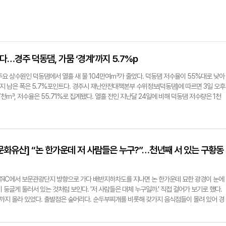
다…경주 덕동댐, 가뭄 ‘경계’까지 5.7%p
주요 상수원인 덕동댐에서 열흘 새 물 104만여㎥가 줄었다. 덕동댐 저수율이 55%대로 낮아
까지 남은 폭은 5.7%포인트다. 경주시 재난안전대책본부 수위정보(덕동댐)에 따르면 3일 오후 
7천㎥, 저수율은 55.71%로 집계됐다. 열흘 전인 지난달 24일에 비해 덕동댐 저수량은 1천
했고, 저수율도 58.9%에서 3.19%포인트 낮아졌다. 덕동댐은 저수율이 73% 아래로 내려
경계', 32% 이하는 '심각' 단계로 구분된다. 덕동댐에서는 하루 평균 생활용수 5만㎥와 외동지역 
의 물이 빠져나간다. 농업용수가 전체 공급량의 3분의 2를 차지한다. 외동지역 농업용수 공급
어질 예정이다. 농업용 저수지 사정은 더 빠듯하다. 3일 경주지역 농업용 저수지의 평균 저수
70%에 크게 못 미쳤다. 보문호 저수율은 27.7%까지 떨어졌으며 물이 빠진 호수 가장자리에는
문화유산] “논 한가운데 저 사람들은 누구?”…천년째 서 있는 구황동
강 물을 끌어와 보문호에 공급하고 있지만 가뭄이 이어지면서 저수량 감소를 막기에는 빠듯한
 이미 현실화했고 논농사도 지금부터가 고비라는 목소리가 나온다. 실명을 밝히기 꺼린 화곡
마 버텨왔지만 밭은 물을 댈 형편조차 되지 않는다"며 "깨와 콩 등 밭작물은 물을 구하지 못한 곳
경주IC에서 보문관광단지 방향으로 가다 배반지하차도를 지나면 논 한가운데 묘한 광경이 눈에
다. 익명을 요구한 외동읍 농민 이씨(70대)도 "일부 논은 벼가 이미 말라가고 있어 지금 물을 
 둥글게 둘러서 있는 것처럼 보인다. '저 사람들은 대체 누구일까.' 직접 걸어가 보기로 했다.
정"이라며 "태풍이라도 와서 비를 뿌려줬으면 좋겠다는 말이 나올 정도"라고 전했다. 기록적인
도까지 올라 있었다. 출발점은 숲머리다. 순두부찌개를 비롯해 갖가지 음식점들이 몰려 있어 경
식 관측지점의 낮 최고기온은 40.2도까지 치솟았다. 2010년 관측을 시작한 이후 가장 높은
 찾는 먹거리촌이다. 인근 신라왕경숲에 무작정 차를 세웠다. 목적지 주변에는 마땅히 주차
 4일의 39.8도를 넘어섰다. 비 전망도 밝지 않다. 최근 두 달(6~7월) 동안 내린 비도 평년 
 진분홍 배롱나무꽃이 핀 길을 지나자, 주변 들판은 한여름 녹음으로 가득했다. 한낮의 햇볕이