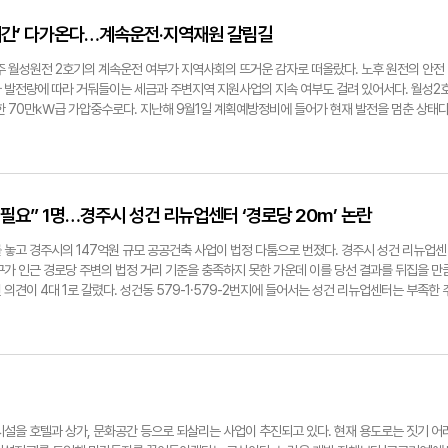
쳤다. 기상청은 4일 경북 서부 내륙에 5∼40㎜의 소나기를 예보했지만 경주는 예상 지역에 포
즈음, 차창 밖에서만 봤던 '사람들'이 조금씩 가까워졌다. 걸어서 15분 남짓이다. 정말 사람이 
구·경북도 대체로 맑고 낮 최고기온은 30∼36도를 기록할 전망이다. 현재 예보상 경주의 가뭄
팔과 옷자락이 남아 있다. 어떤 이는 몸을 비틀었고, 또 다른 이는 힘을 잔뜩 준 듯한 자세다. 
시간’ 다가온다…계속운전·지역재원 갈림길
. 경주시는 예비비를 긴급 투입해 농업용수 부족지역 전체 151지구에서 용수 확보사업을 추진
리서 사람처럼 보였던 이유를 가까이 가니 알 것 같았다. 정체는 금강역사(金剛力士)다. 불법
함께 시행하는 방식으로 하상굴착 173곳, 가물막이 4곳, 들샘 개발 7곳, 간이양수장 28곳을
. 이곳이 '경주 구황동 모전석탑지'다. 현재 현장에는 금강역사상 4구가 남아 있다. 이곳에 
경주 월성원전 2호기의 계속운전 여부가 지역사회의 뜨거운 감자로 떠올랐다. 노후 원전의 안전
고 관정 11곳을 추가로 개발할 계획이다. 아울러 한국농어촌공사 경주지사와 함께 현곡면 남사
15년 국립경주박물관으로 옮겨졌다. 박임관 경주문화원장은 "이곳 금강역사를 보고 있으면 분황
 발전량에 따라 거둬들이는 세금과 주변지역 지원사업의 지속 여부도 걸려 있어서다. 월성2
지, 강동면 왕신지 등 4개 저수지에는 여러 단계로 물을 끌어올리는 다단양수장을 설치한다. 
럽게 떠오른다"며 "서로 닮은 모습을 보면 당시 이 일대에서 비슷한 방식의 탑이 세워졌을 가
작한 70만㎾급 가압중수로다. 지난해 9월1일 계획예방정비에 들어가 현재 발전을 멈춘 상태다
 덕동댐 물을 공급하던 보황배수지 급수구역에는 광역상수도 공급을 늘리고, 형산강 금장교 일
 천년 전의 모습을 머릿속으로 다시 세워보면 지금과는 전혀 다른 풍경이 된다. 남아 있는 석
영기간 만료일인 오는 11월1일까지 425.3일로 늘어났다. 현재 배관 지지대와 받침대의 설계
수해 보문정수장으로 보내고 있다. 댐 수위가 취수문 아래로 내려갈 경우에는 펌프를 이용해
4.5m 규모였고 1층 네 방향에는 불상을 모시는 공간을 따로 두었던 것으로 보인다. 지금은 부
원전연료는 장전하지 않았다. 계속운전을 위한 절차는 계획예방정비 외에도 남아 있다. 재가동
맑은물사업본부 상수도과 시설팀장은 "저수율이 낮아지고 있지만 광역상수도와 형산강 보조취
 큼지막한 지붕돌과 여러 석재가 땅 위에 누워 있고 금강역사만 사람처럼 서 있다. 박 원장은 이
, 최종 안전성 검증 등을 거쳐야 한다. 앞서 한수원은 2024년 4월 월성2호기의 안전성평
토할 단계는 아니다"고 말했다. 시는 가뭄이 계속되면 11월 하순께 덕동댐 저수율이 '심각' 단
냈다. 그는 박물관으로 옮겨진 석조문화유산에 대해 "이런 큰 석조물은 박물관 안에서 보는 것
지난해 7월 제2차 주기적안전성평가에서 도출된 안전성 증진 사항을 승인했다. 방사선환경
. 시설팀장은 "광역상수도와 보조취수 등을 고려하면 올해 생활용수 공급에는 큰 차질이 없을 
는 게 전혀 다르다"고 말했다. 실제로 현장에 서보면 그 말이 조금은 이해된다. 금강역사 곁
월성2호기가 지역경제에 미치는 영향은 발전량에 연동되는 세금과 지원금으로 가늠할 수 있다
의 필요” 1명…경주시 성건 리뉴업센터 ‘경로당 20m’ 논란
 부족이 이어질 경우 내년 봄 농사철 용수 확보가 더 어려워질 수 있다"고 설명했다. 장성재
 이어지고 도로 건너에는 황룡사지가 펼쳐진다. 좀 더 걸으면 분황사다. 그런데 이곳에는 아직
르면 월성2호기는 2021년부터 2025년까지 모두 195억6천383만7천500㎾h의 전력을
m
이 탑은 어느 절에 있었을까. 박 원장은 "황룡사와 분황사, 미탄사처럼 이름이 전해지는 절도 있
당 1원과 경주시 배분율 65%, 기본지원사업비와 한수원 사업자지원사업비 각각 ㎾h당
 놓고 경주시의 147억원 규모 공공건축 사업이 법정 다툼으로 번졌다. 경주시 성건 리뉴업센
터가 적지 않다"며 "이 탑이 어느 절에 딸렸던 것인지는 아직 알 수 없다"고 말했다. 그래서 
경주시에 배분되는 지역자원시설세는 약 127억2천만원이다. 기본지원사업비와 사업자지원사
구가 인근 경로당 주변의 법정 거리 기준을 충족하지 못한 가운데 이를 당선 결과를 뒤집을 만
문왕의 '임금님 귀는 당나귀 귀' 설화에 등장하는 '도림사'다. 삼국유사에는 경문왕의 비밀을 알
계 약 97억8천만원이다. 경주시 세입과 발전소 주변지역 지원에 직접 연결되는 재원은 5년간
의견이 4대 1로 갈렸다. 성건동 579-1·579-2번지에 들어서는 성건 리뉴업센터는 부족한 
지 못하다 도림사의 대숲에 들어가 "우리 임금님 귀는 당나귀 귀"라고 외쳤다는 이야기가 전
으로 환산된다. 문지용 월성원자력본부 PA추진팀장은 "AI와 반도체 등 전력 소비가 많은 산업이
련하는 지상 3층 규모의 복합시설이다. 예정 공사비는 147억원, 설계비는 7억7천33만원이
" 박 원장에게 물었다. 대답은 단호했다. "그건 몰라요. 도림사가 기록에 있으니 절이 있었던 것
기존 원전을 활용하는 것은 신규 원전을 건설하는 것보다 경제적"이라며 "계속 가동되면 지
 만성적인 주차 문제를 해결하기 위해 추진된 사업이다. 경주시 사업자료에 따르면 대상지 안
근거는 없어요." 그러면서 더 재미있는 이야기를 꺼냈다. 박 원장은 임금님 귀는 당나귀 귀와
서 지역에 돌아갈 수 있다"고 말했다. 반면 경주환경운동연합은 30일 성명을 내고 지난해
468면에 그친다. 세대당 0.64면 수준이다. 상당수 주택이 1980년대 들어선 데다 집 안에
기가 아니라 세계 여러 지역에서 전해진다고 설명했다. 신라 고분에서 페르시아 등 서역 계통
 누설감지기 설치 오류와 비상조치계획 미이행, 장기간 이어진 밸브 누설 관리 부실 등이 확인
랫동안 불편을 겪어왔다. 리뉴업센터에는 주차장뿐 아니라 주택정비지원센터와 체육·문화시설
면서 "옛날에도 물건만 오간 것은 아니었을 것"이라며 "이야기와 문화도 사람을 따라 함께 움
사고와 별개로 배관 지지대 불량 시공 문제로 10개월째 가동이 중단된 상태"라며 "오는 11월1일
. 주차난을 줄이는 동시에 낡은 주거지에 부족한 생활편의시설을 채우겠다는 취지다. 경주시
고 했다. 경문왕의 귀가 정말 당나귀처럼 생겼다는 이야기도 조금 다르게 바라봤다. 박 원장은
속 가능한 사회를 위해 월성2호기를 하루빨리 폐쇄해야 한다"고 촉구했다. 월성3호기는
 F안을 당선작으로 선정했다. 이 안은 차량이 북쪽으로 들어와 남쪽으로 빠져나가도록 하고 주
다는 얘기보다, 남의 말을 잘 안 듣는 임금을 두고 '귀가 이상하다'고 빗댄 것은 아니었을까 
년 2월 운영기간이 각각 끝난다. 한수원은 월성2호기와 월성3·4호기의 안전성평가를 별도로 수행
 제안해 높은 평가를 받았다. 문제는 남측 출구였다. 2등으로 입상한 B업체는 출구가 인근 경로
시설을 호텔과 상가, 문화공간 등으로 되살리는 사업이 추진되고 있다. 현재 용도로는 짓기 어
 사실이라기보다 오래된 설화를 바라보는 하나의 상상이다. 어느 절이었는지 모른다. 언제 탑이