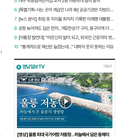
5
대구 국공립어린이집 교사 2명 아동학대 혐의 송치
6
[특별기획-사는 곳이 계급인 나라 ⑨] 공공기관은 지방으로 왔지만, 그들이 사는 곳은 서울이었다
7
[뉴스 분석] 취임 후 지지율 최저치 기록한 이재명 대통령…왜?
8
공항 늦어져도 길은 먼저…‘제2전성기’ 구미, 동구미역 더 절실
9
[이통장 발언대] “어르신의 발이 되고, 외국인 근로자의 벗이 되고”…박상철 이장의 ‘사람 농사’
10
“통계적으로 예산은 늘었는데…” 대학이 웃지 못하는 이유
1
영남일보TV
더보기
농
은
율
마
공
강
[영상] 울릉 최대 국가어항 저동항…하늘에서 담은 동해의