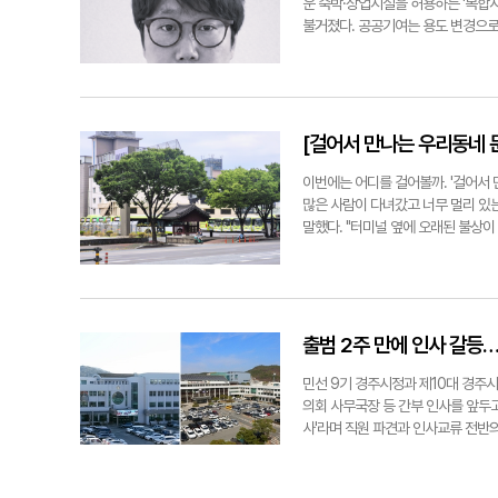
2024년 4월 동시에 제출했다. 장성재
당 출입구에서 20m 이내인 도로에
운 숙박·상업시설을 허용하는 '복합
완전히 무너졌는지도 분명하지 않다. 
27일 심사위원 5명에게 기존 결과를
불거졌다. 공공기여는 용도 변경으로
나면 불과 몇 초다. '저게 뭐지' 하
시설계 단계에서 문제를 해소할 수 있
주는 방식이다. 대표 사업지인 신라
년을 버틴 금강역사의 얼굴을 바로 앞에
모안을 당선작으로 유지하는 것은 적
으로 경주시 용역에서 추산됐다. 용도
한다는 점은 인정했다. 27일 철도
원을 공공기여로 제시했다. 경주시는 
은 실제 위반 사항으로 보인다"면서도
단체는 토지가치 상승분 전액을 환수
업체는 이후 남측 출구 위치를 조정
의 몫도 확보하지 못할 수 있다. 
[걸어서 만나는 우리동네 
것으로 해결할 사안이 아니라고 맞서
가 맡아야 한다. 공사는 보문관광단
가해야 한다"며 "법령 취지를 외면한
도 공사가 접수했다. 우양산업개발의
이번에는 어디를 걸어볼까. '걸어서 
배치된다"고 주장했다. B업체 대표
기관이 공사인 셈이다. 이번 사업은 개
많은 사람이 다녀갔고 너무 멀리 있는
당선작 계약중지 가처분을 신청했다"고 
통해 2030년까지 5천억원 규모의 
말했다. "터미널 옆에 오래된 불상이
사업지가 함께 대상에 올라 있다. 
했다. 터미널과 불상은 한 문장 안에
발의 기준도 달라질 수 있다. 공공기
동대구로 갈 때 버스를 타고 경주로 
현금으로 받고 나머지는 토지나 공공
한 것인지 보고도 관심을 두지 않았던
되, 일정 기간 안에 착공하지 않거나
향으로 채 1분도 걸리지 않았다. 경
주시는 객관적인 기준을 세우고 최종
붉은 울타리 안쪽을 들여다보자 얼굴
출범 2주 만에 인사 갈등…
고 현실적인 선택지를 내놓을 기관은
그 자리에 있었던 것처럼 고요했다. 
께 살리는 첫 사례가 될 수 있다. 장성
만 있었죠." 40대인 그는 어린 시
민선 9기 경주시정과 제10대 경주
했다. 당시 아이들에게 불상은 문화
의회 사무국장 등 간부 인사를 앞두
은 달랐다. 누군가는 물을 가져다 놓
사'라며 직원 파견과 인사교류 전반
간 날에도 불상 앞에는 생수병 여러 
전문위원을 4급 사무국장으로, 의정
일까. 바로 옆 주차장에서 만난 버스
사무국장과 전문위원급 자리를 집행부
이곳을 찾는 어르신들이 있다"며 "새
적으로 내부 승진을 결정했다. 임 의