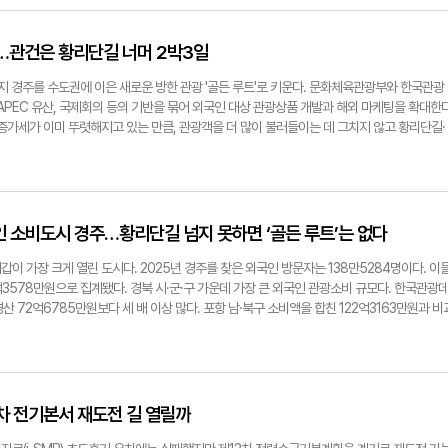
던 만큼, 공개 공모였다는 이유만으로 모든 사업자에게 같은 기회가 주어졌다고 보기는 어렵
. 유리벽 안 전시물처럼 정돈된 모습은 아니었다. 우물 옆에는 생활용품이 놓여 있었고 돌벽에
임금 등을 포함한 미지급 채무가 200억원 이상에 이른다고 주장하고 있다. 정확한 채권 규모
보문관광단지 조성사업 시행자로서 사업계획 공모와 접수를 맡았다. 우양산업개발 측은 공개
 있었다. 박물관 속 유물보다 지금도 골목의 일부로 버티는 우물에 가까웠다. 선주길 주민 박
하게 된다. 원석학원은 1981년 설립돼 1987년 한국관광대학을 개교했다. 대학은 1992년 
0억원 공공기여안을 협의했다. 다만 조성계획 변경의 최종 승인 권한은 경주시 협의를 거쳐 
쓰이던 우물로 들었다"며 "상수도가 잘돼 지금은 우물을 쓸 일이 없지만 옛날에는 이 마을 사
월 서라벌대와의 통합 승인을 받아 2024년 3월부터 신경주대로 운영되고 있다. 교육부는 통합
로…관건은 황리단길 너머 2박3일
획위원회에 공공기여율의 적정성과 투자 유치를 위한 경감 가능성을 묻는 자문 안건을 올릴 계
"고 말했다. 이어 "지금도 우물 안에 물이 나오는 것으로 안다"고 덧붙였다. '마을 사람들이 다
소하는 조건을 달았다. 파산선고가 내려지면 법인 재산의 관리·처분 권한은 파산관재인에게 넘
북문화관광공사·사업자가 최종 협상을 통해 공공기여율을 정하고 이를 조성계획 변경 신청서에
활 풍경이 담겨 있다. 물지게를 지고 나온 이웃이 마주쳤고 집안일과 동네 소식이 오갔을 자리
임금·퇴직금 등 채권을 조사하고 재산 처분과 변제 방안을 검토하게 된다. 채무자회생법도 파산
최지 경주를 수도권에 이은 새로운 방한 관광 '골든 루트'로 키운다. 문화체육관광부와 한국관광
재기자 blowpaper@yeongnam.com
 나오는 시대에는 좀처럼 떠올리기 어려운 장면이다. 경주시청에서 34년간 공직 생활을 한 박
있다고 규정한다. 이번 결정이 신경주대의 즉각적인 폐교를 뜻하는 것은 아니다. 다만 사립학
APEC 유산, 국제회의 등의 기반을 묶어 외국인 대상 관광상품 개발과 해외 마케팅을 확대한
개발 뒤에도 우물이 남는 이유를 이렇게 설명했다. 박 센터장은 "개발을 하면 우물을 메우는
로 규정한다. 대학 폐쇄는 정상적인 학사 운영이 불가능하다고 판단될 때 교육부장관이 내리
증가세가 이미 뚜렷해지고 있는 만큼, 관광객을 더 많이 불러들이는 데 그치지 않고 황리단길·
좋거나 마을의 유래가 있거나, 주민들이 오래 기억하는 우물은 남겨두는 경우도 있다"고 말했다
는 재학생 학사 운영과 교직원 고용, 체불임금 변제, 새 재단 또는 운영 주체 확보 여부가 신경
일 여정을 만드는 일이 시급한 과제로 떠올랐다. 지난 1~5월 경주를 찾은 외국인은 56만
정이 있다"며 "마을과 친화적인 요소가 있거나 역사성이 있는 경우, 주민들이 없애지 않고 지
. 원석학원 측은 "파산선고 결정문 등 구체적인 내용을 확인한 뒤 변호사와 협의해 대응 방안
.3% 늘었다. 외국인 관광소비는 111억원으로 34.1% 증가했다. 경주의 2025년 연간 외국인
주의 우물이 모두 신라시대 유물인 것은 아니다. 조철제 전 경주문화원장은 "신라시대 우물도 
lowpaper@yeongnam.com
관광소비액은 경북 시·군 중 최다인 245억3578만원이다. 그러나 한국관광공사 빅데이터 분석
는 시대별로 여러 형태의 우물이 남아 있다"고 말했다. 조 원장이 들려준 경주의 우물 이야기
로 다른 것으로 나타났다. 외국인 방문은 황남동 33만5786명, 불국동 27만3387명, 월성
면 경주읍성 안에 우물이 83곳이나 있었던 것으로 나온다"며 "한 차례 조사에서 50여 곳의 흔
원·황리단길·불국사·석굴암 같은 역사문화 명소가 여행의 첫 목적지가 된 셈이다. 반면 외국인 
인 소비도시 경주…황리단길 넘지 못하면 ‘골든 루트’는 없다
못했다"고 말했다. 경주에 우물이 많았던 이유로는 지형이 꼽힌다. 북천과 남천 등 하천이 도
 모인 보덕동에 32.3% 집중됐다. 황남동 지출 비중도 28.2%였다. 두 지역의 소비 비중만
형성돼 있어 땅을 파면 물이 나는 곳이 적지 않았다는 설명이다. 조 원장은 "조선시대 기록을
관광객을 끌어들이고, 보문은 숙박과 지출을 흡수하는 구조다. 골든 루트의 성패는 이 흩어진 동
이 가장 크게 열린 도시다. 2025년 경주를 찾은 외국인 방문자는 138만5284명이다. 이
, 그 아래에 샘물이 난다는 표현도 있다"고 말했다. 이어 "북천은 지금보다 하천 바닥이 높았
달려 있다. 문체부는 대구공항 직항 노선을 활용해 경주와 인근 지역을 묶은 상품을 대만·일본
3578만원으로 집계됐다. 경북 시·군·구 가운데 가장 큰 외국인 관광소비 규모다. 한국관광
 썼다고 한다"고 덧붙였다. 그에게 우물은 도시의 풍요를 보여주는 시설이면서 집안 형편을 가
는 홍콩 관광객에게 함안 낙화놀이와 경주 불국사를 연결한 상품을 선보인다. 중국에는 APE
경산 72억6785만원보다 세 배 이상 많다. 포항 남·북구 소비액을 합친 122억3163만원과 비
 "잘사는 집에는 개인 우물이 있었지만 그렇지 못한 주민들은 공동 우물을 함께 썼다"며 "집에
 발자취 상품'을, 일본에는 '한국 소도시 30선'을 중심으로 홍보를 추진한다. 외국인의 관심도
인에게 유적을 보고 떠나는 도시를 넘어, 먹고 자고 소비하는 국제관광도시로 바뀌고 있다는 뜻
길어 와야 했다. 지금 수도꼭지가 생명줄이라면 예전에는 우물이 생명수였다"고 말했다. 그는 
 관광객은 불국사·석굴암·대릉원·동궁과월지 등 유산 중심 여행에 관심이 컸다. 반면 일본 관
 이은 새로운 방한관광 주요 경로, 이른바 '골든 루트'로 키우겠다고 밝혔다. 골든 루트는 외
세 기가 있었고, 학교가 들어서기 전에는 인근 주민들이 함께 쓴 우물로 전해진다고 소개했다.
관과 골목 경험을 함께 찾는 흐름이 두드러졌다. 하나의 관광상품으로 모든 시장을 공략하기
수 여행길을 의미한다. 경주가 이 길에 들어서려면 황리단길의 성공을 도시 전체의 체류와 소비
의 알영정, 기림사의 오종수도 경주의 물길을 따라가 볼 만한 곳으로 꼽았다. 특히 기림사에는
선을 다르게 설계해야 한다는 의미다. 황리단길은 외국인 여행의 출발점이지만 머무는 시간은
 발걸음이 불국사권과 보문, 동해안까지 이어질 때 외국인 관광은 한 골목의 흥행을 넘어 지
 달랐다는 이야기도 전해진다. 선주길을 벗어나 분황로 94-11의 분황사에 도착하자 우물의 의
 계획 수립 연구에서 황리단길 평균 체류시간은 114.6분으로 분석됐다. 대릉원과 황리단길에
 APEC 뒤 18.3% 증가…국적마다 다른 '경주 여행 지도' 올해 들어 경주를 찾는 외국인 증가
2차 전기본서 재도전 길 열릴까
생활을 넘어 신앙과 설화, 그리고 사찰의 아픈 기억까지 품고 있었다. 분황사 모전석탑 앞에는
보문 숙박, 야간관광, 감포·양남 동해안 힐링으로 이어져야 체류시간과 소비가 함께 늘 수 있다
주를 찾은 외국인은 56만9357명이다. 지난해 같은 기간보다 18.3% 늘었다. 같은 기간 외국
 '분황사 석정'이다. 신라시대 우물로 '나라를 지키는 용이 물고기로 변한 우물'이라는 뜻의 '
은 외국인 관광객 체류의 허리"라며 "국제회의 참가자가 도심 야간관광을 즐기고 불국사와 