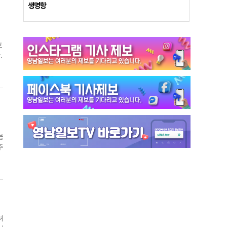
함
새
생명항
얼
하
을
있
호
생
.
재
·
처
수
가
과
영
것
에
.
따
업
큼
주
한
역
에
됐
,
차
싶
해
려