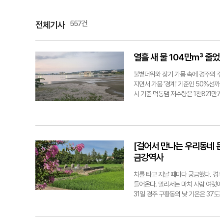
557건
전체기사
열흘 새 물 104만㎥ 줄었
불볕더위와 장기 가뭄 속에 경주의 
지면서 가뭄 '경계' 기준인 50%선
시 기준 덕동댐 저수량은 1천821만
926만3천㎥에서 104만6천㎥ 감소
가면 가뭄 '주의', 50% 이하는 '
업용수 10만㎥를 합쳐 약 15만㎥
벼농사가 마무리되는 9월 말까지 이
은 41.0%에 머물러 평년 수준인 
[걸어서 만나는 우리동네 
넓은 바닥이 모습을 드러냈다. 형산
금강역사
상황이다. 농촌에서는 밭작물 피해가
리 농민 김씨(60대)는 "논은 그나
차를 타고 지날 때마다 궁금했다. 
다 농사를 거의 접은 상태"라고 말했
들어온다. 멀리서는 마치 사람 여럿이
급해도 제대로 수확할 수 있을지 걱
31일 경주 구황동의 낮 기온은 37
폭염까지 겹치면서 지난 2일 경주 공
주시민들뿐만 아니라 관광객들이 자주
기온으로, 종전 최고치인 2018년 8월
할 공간이 없어 여기서부터 걸었다.